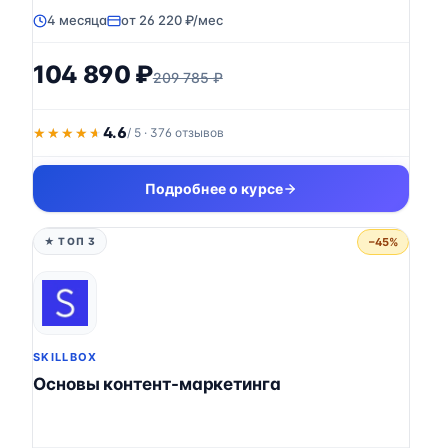
4 месяца
от 26 220 ₽/мес
104 890 ₽
209 785 ₽
4.6
★★★★★
★★★★★
/ 5 · 376 отзывов
Подробнее о курсе
−45%
★ ТОП 3
SKILLBOX
Основы контент-маркетинга