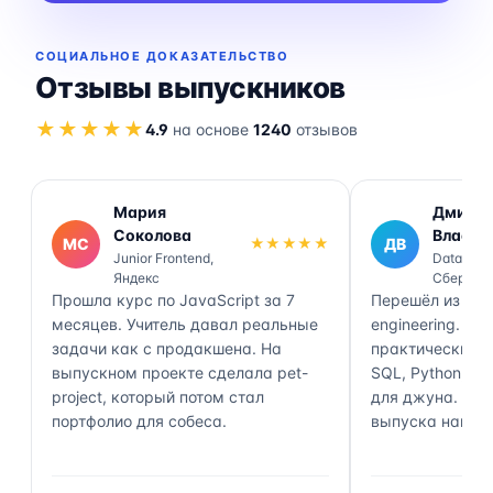
СОЦИАЛЬНОЕ ДОКАЗАТЕЛЬСТВО
Отзывы выпускников
★★★★★
4.9
на основе
1240
отзывов
Мария
Дмитр
Соколова
Власов
МС
★★★★★
ДВ
Junior Frontend,
Data Engi
Яндекс
Сбер
Прошла курс по JavaScript за 7
Перешёл из ана
месяцев. Учитель давал реальные
engineering. П
задачи как с продакшена. На
практически 70
выпускном проекте сделала pet-
SQL, Python, Air
project, который потом стал
для джуна. Чер
портфолио для собеса.
выпуска нашёл 