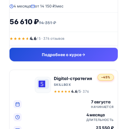
4 месяца
от 14 150 ₽/мес
56 610 ₽
94 351 ₽
4.6
★★★★★
★★★★★
/ 5 · 376 отзывов
Подробнее о курсе
−45%
Digital-стратегия
SKILLBOX
4.6
/5
· 376
★★★★★
★★★★★
7 августа
НАЧИНАЕТСЯ
4 месяца
ДЛИТЕЛЬНОСТЬ
23 550 ₽