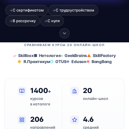
С сертификатом
С трудоустройством
→
→
В рассрочку
С нуля
→
→
СРАВНИВАЕМ КУРСЫ 20 ОНЛАЙН-ШКОЛ
Skillbox
Нетология
GeekBrains
SkillFactory
Я.Практикум
OTUS
Eduson
BangBang
1400
20
+
курсов
онлайн-школ
в каталоге
206
4.6
направлений
средний