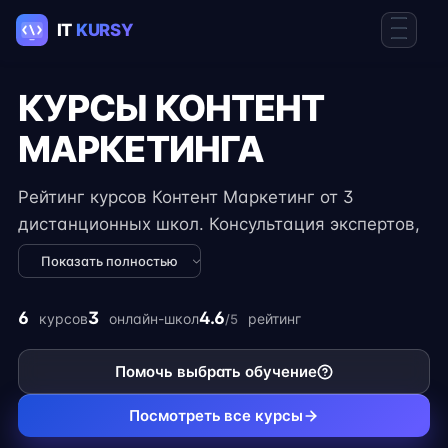
КУРСЫ КОНТЕНТ
МАРКЕТИНГА
Рейтинг курсов Контент Маркетинг от 3
дистанционных школ. Консультация экспертов,
практические задания и реальные проекты,
Показать полностью
чтобы развить профессиональные навыки для
трудоустройства. Онлайн курсы Контент
6
3
4.6
курсов
онлайн-школ
рейтинг
/5
Маркетолог с возможностью найти удалённую
работу.
Помочь выбрать обучение
Посмотреть все курсы