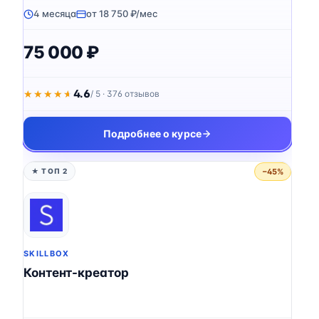
4 месяца
от 18 750 ₽/мес
75 000 ₽
4.6
★★★★★
★★★★★
/ 5 · 376 отзывов
Подробнее о курсе
−45%
★ ТОП 2
SKILLBOX
Контент-креатор