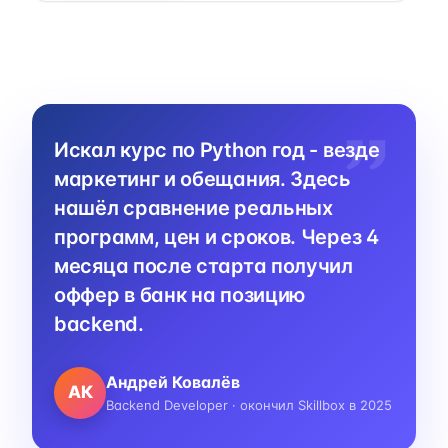
Искал курс по Python год - везде
маркетинг и обещания. Здесь
нашёл сравнение реальных
программ, цен и сроков. Через 4
месяца после старта получил
оффер в банк на позицию
backend.
Андрей Ковалёв
АК
Backend Developer · окончил Skillbox в 2025