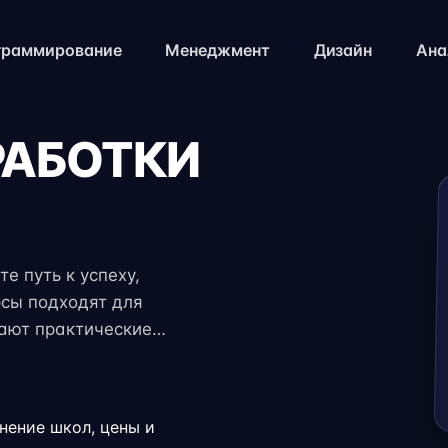
граммирование
Менеджмент
Дизайн
Ана
РАБОТКИ
е путь к успеху,
рсы подходят для
чают практические
 экспертов. Гибкий
ение с работой,
.
внение школ, цены и