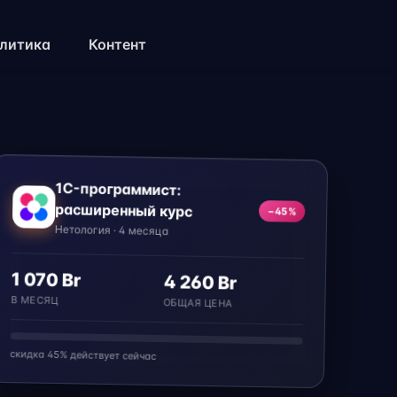
литика
Контент
1C-программист:
расширенный курс
−45%
Нетология · 4 месяца
1 070 Br
4 260 Br
В МЕСЯЦ
ОБЩАЯ ЦЕНА
скидка 45% действует сейчас