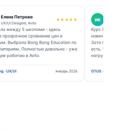
Елена Петрова
Иван Кузне
★★★★★
ИК
UX/UI Designer, Avito
DevOps Engine
ла между 5 школами - здесь
Курс OTUS DevOps -
а прозрачное сравнение цен и
новичков. Нагрузка
мм. Выбрала Bang Bang Education по
Зато после выпуска
ритериям. Полностью довольна - уже
есть. Через катало
ев работаю в Avito.
нагрузке между шк
g · UX/UI
январь 2026
OTUS · DevOps Enginee