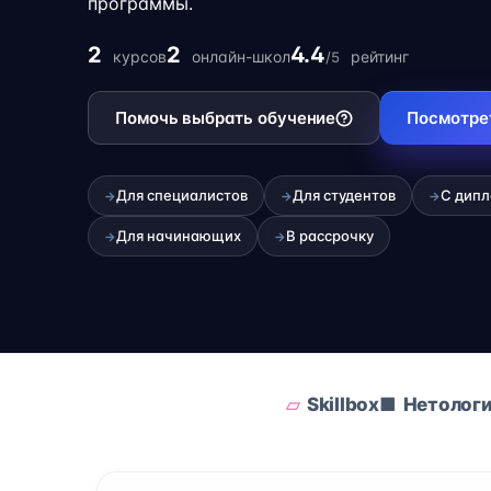
программы.
2
2
4.4
курсов
онлайн-школ
рейтинг
/5
Помочь выбрать обучение
Посмотре
Для специалистов
Для студентов
С дип
→
→
→
Для начинающих
В рассрочку
→
→
Skillbox
Нетолог