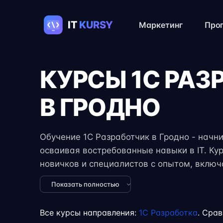
Маркетинг
Про
КУРСЫ 1C РАЗ
В ГРОДНО
Обучение 1C Разработчик в Гродно - начнит
осваивая востребованные навыки в IT. Ку
новичков и специалистов с опытом, вклю
задания, реальные проекты и консультации
Показать полностью
формат занятий позволяет совмещать обуч
учёбой или началом карьеры на фрилансе
Все курсы направления:
1C Разработка
. Сра