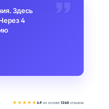
ния. Здесь
Через 4
цию
★★★★★
4.9
на основе
1240
отзывов