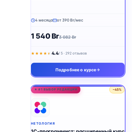
4 месяца
от 390 Br/мес
1 540 Br
3 082 Br
4.4
★★★★★
★★★★★
/ 5 · 292 отзывов
Подробнее о курсе
−45%
★ #1 ВЫБОР РЕДАКЦИИ
НЕТОЛОГИЯ
1C-программист: расширенный курс