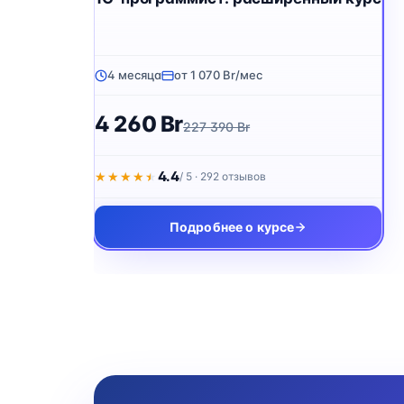
4 месяца
от 1 070 Br/мес
4 260 Br
227 390 Br
4.4
★★★★★
★★★★★
/ 5 · 292 отзывов
Подробнее о курсе