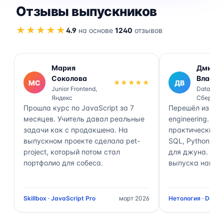
Отзывы выпускников
★★★★★
4.9
на основе
1240
отзывов
Мария
Дмитр
Соколова
Власов
МС
★★★★★
ДВ
Junior Frontend,
Data Engi
Яндекс
Сбер
Прошла курс по JavaScript за 7
Перешёл из ана
месяцев. Учитель давал реальные
engineering. П
задачи как с продакшена. На
практически 70
выпускном проекте сделала pet-
SQL, Python, Air
project, который потом стал
для джуна. Чер
портфолио для собеса.
выпуска нашёл 
Skillbox · JavaScript Pro
март 2026
Нетология · Data 