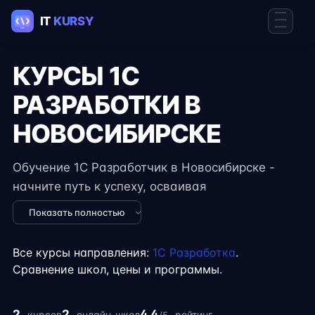
КУРСЫ 1C
РАЗРАБОТКИ В
НОВОСИБИРСКЕ
Обучение 1C Разработчик в Новосибирске -
начните путь к успеху, осваивая
востребованные навыки в IT. Курсы подходят
Показать полностью
для новичков и специалистов с опытом,
включают практические задания, реальные
Все курсы направления:
1C Разработка
.
проекты и консультации экспертов. Гибкий
Сравнение школ, цены и программы.
формат занятий позволяет совмещать
обучение с работой, учёбой или началом
2
2
4.4
курсов
онлайн-школ
рейтинг