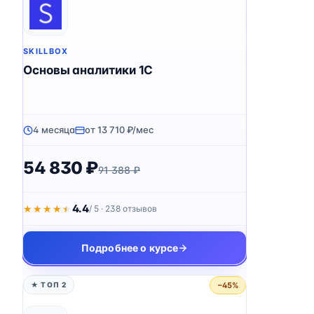
SKILLBOX
Основы аналитики 1C
4 месяца
от 13 710 ₽/мес
54 830 ₽
91 388 ₽
4.4
★★★★★
★★★★★
/ 5 · 238 отзывов
Подробнее о курсе
−45%
★ ТОП 2