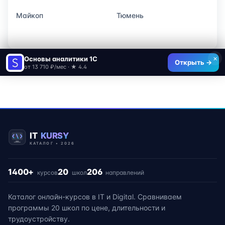
Майкоп
Тюмень
×
Основы аналитики 1C
Открыть →
от 13 710 ₽/мес · ★ 4.4
1400+
20
206
курсов
школ
направлений
Каталог онлайн-курсов в IT и Digital. Сравниваем
программы 20 школ по цене, длительности и
трудоустройству.