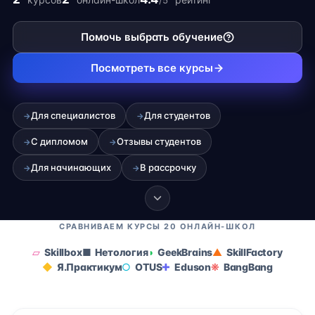
/5
карьеры на фрилансе.
Помочь выбрать обучение
Посмотреть все курсы
Для специалистов
Для студентов
→
→
С дипломом
Отзывы студентов
→
→
Для начинающих
В рассрочку
→
→
СРАВНИВАЕМ КУРСЫ 20 ОНЛАЙН-ШКОЛ
Skillbox
Нетология
GeekBrains
SkillFactory
Я.Практикум
OTUS
Eduson
BangBang