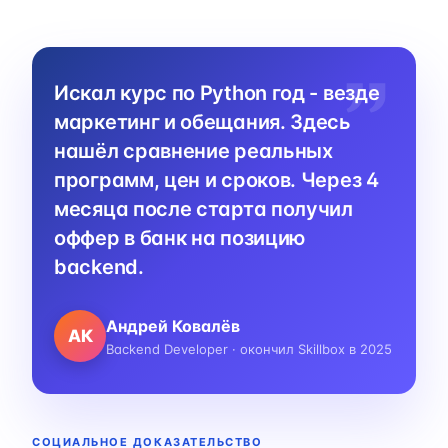
Искал курс по Python год - везде
маркетинг и обещания. Здесь
нашёл сравнение реальных
программ, цен и сроков. Через 4
месяца после старта получил
оффер в банк на позицию
backend.
Андрей Ковалёв
АК
Backend Developer · окончил Skillbox в 2025
СОЦИАЛЬНОЕ ДОКАЗАТЕЛЬСТВО