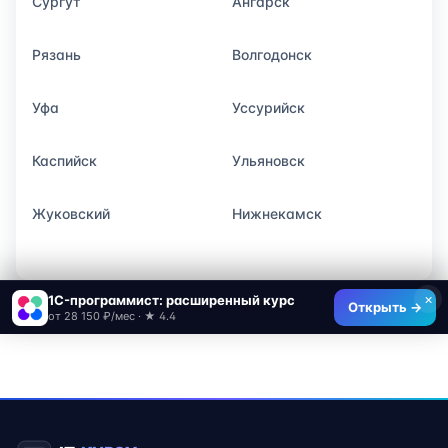
Сургут
Ангарск
Рязань
Волгодонск
Уфа
Уссурийск
Каспийск
Ульяновск
Жуковский
Нижнекамск
×
1C-программист: расширенный курс
Открыть →
от 28 150 ₽/мес · ★ 4.4