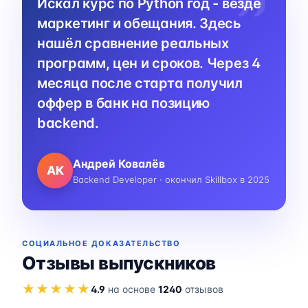
Искал курс по Python год - везде
маркетинг и обещания. Здесь
нашёл сравнение реальных
программ, цен и сроков. Через 4
месяца после старта получил
оффер в банк на позицию
backend.
Андрей Ковалёв
АК
Backend Developer · окончил Skillbox в 2025
СОЦИАЛЬНОЕ ДОКАЗАТЕЛЬСТВО
Отзывы выпускников
★★★★★
4.9
на основе
1240
отзывов