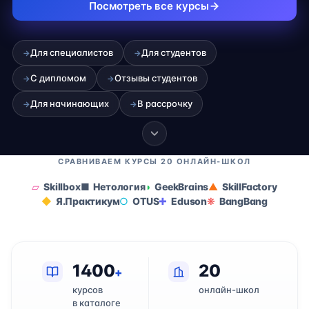
Посмотреть все курсы
Для специалистов
Для студентов
→
→
С дипломом
Отзывы студентов
→
→
Для начинающих
В рассрочку
→
→
СРАВНИВАЕМ КУРСЫ 20 ОНЛАЙН-ШКОЛ
Skillbox
Нетология
GeekBrains
SkillFactory
Я.Практикум
OTUS
Eduson
BangBang
1400
20
+
курсов
онлайн-школ
в каталоге