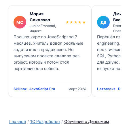
Мария
Дмитр
Соколова
Власов
МС
★★★★★
ДВ
Junior Frontend,
Data Engi
Яндекс
Сбер
Прошла курс по JavaScript за 7
Перешёл из ана
месяцев. Учитель давал реальные
engineering. П
задачи как с продакшена. На
практически 70
выпускном проекте сделала pet-
SQL, Python, Air
project, который потом стал
для джуна. Чер
портфолио для собеса.
выпуска нашёл 
Skillbox · JavaScript Pro
март 2026
Нетология · Data 
Главная
1C Разработка
Обучение с Дипломом