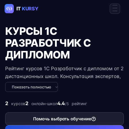
КУРСЫ 1C
РАЗРАБОТЧИК С
ДИПЛОМОМ
Рейтинг курсов 1C Разработчик с дипломом от 2
дистанционных школ. Консультация экспертов,
практические задания и реальные проекты,
Показать полностью
чтобы развить профессиональные навыки для
трудоустройства. Онлайн курсы 1C Разработка
2
2
4.4
курсов
онлайн-школ
рейтинг
/5
с дипломом с возможностью найти удалённую
работу.
Помочь выбрать обучение