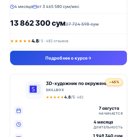
4 месяца
от 3 465 580 сум/мес
13 862 300 сум
27 724 598 сум
4.8
★★★★★
★★★★★
/ 5 · 482 отзывов
Подробнее о курсе
−45%
3D-художник по окружению
SKILLBOX
4.8
/5
· 482
★★★★★
★★★★★
7 августа
НАЧИНАЕТСЯ
4 месяца
ДЛИТЕЛЬНОСТЬ
1 949 340 сум