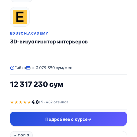
EDUSON.ACADEMY
3D-визуализатор интерьеров
Гибко
от 3 079 390 сум/мес
12 317 230 сум
4.8
★★★★★
★★★★★
/ 5 · 482 отзывов
Подробнее о курсе
★ ТОП 3