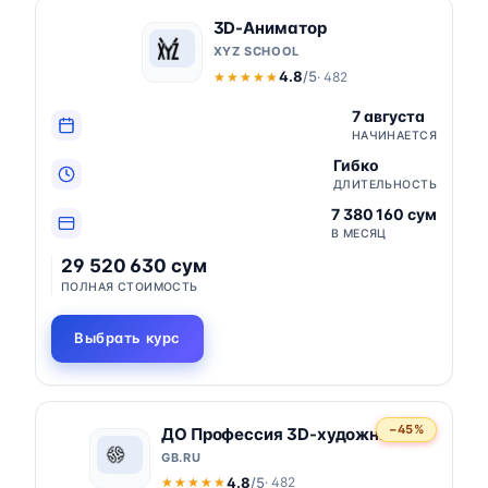
3D-Аниматор
XYZ SCHOOL
4.8
/5
· 482
★★★★★
★★★★★
7 августа
НАЧИНАЕТСЯ
Гибко
ДЛИТЕЛЬНОСТЬ
7 380 160 сум
В МЕСЯЦ
29 520 630 сум
ПОЛНАЯ СТОИМОСТЬ
Выбрать курс
−45%
ДО Профессия 3D-художник
GB.RU
4.8
/5
· 482
★★★★★
★★★★★