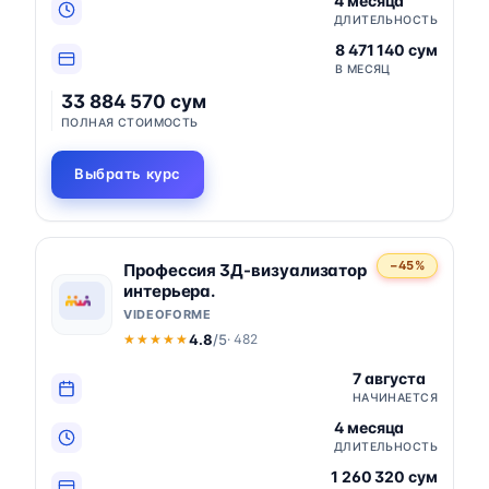
4 месяца
ДЛИТЕЛЬНОСТЬ
8 471 140 сум
В МЕСЯЦ
33 884 570 сум
ПОЛНАЯ СТОИМОСТЬ
Выбрать курс
−45%
Профессия 3Д-визуализатор
интерьера.
VIDEOFORME
4.8
/5
· 482
★★★★★
★★★★★
7 августа
НАЧИНАЕТСЯ
4 месяца
ДЛИТЕЛЬНОСТЬ
1 260 320 сум