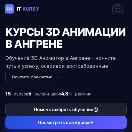
КУРСЫ 3D АНИМАЦИИ
В АНГРЕНЕ
Обучение 3D Аниматор в Ангрене - начните
путь к успеху, осваивая востребованные
навыки в IT. Курсы подходят для новичков и
Показать полностью
специалистов с опытом, включают
практические задания, реальные проекты и
15
6
4.8
курсов
онлайн-школ
рейтинг
/5
консультации экспертов. Гибкий формат
занятий позволяет совмещать обучение с
Помочь выбрать обучение
работой, учёбой или началом карьеры на
фрилансе.
Посмотреть все курсы