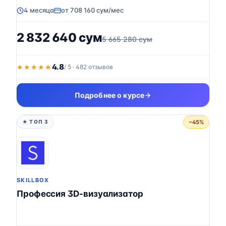
4 месяца
от 708 160 сум/мес
2 832 640 сум
5 665 280 сум
4.8
★★★★★
★★★★★
/ 5 · 482 отзывов
Подробнее о курсе
−45%
★ ТОП 3
SKILLBOX
Профессия 3D-визуализатор