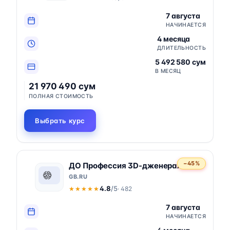
7 августа
НАЧИНАЕТСЯ
4 месяца
ДЛИТЕЛЬНОСТЬ
5 492 580 сум
В МЕСЯЦ
21 970 490 сум
ПОЛНАЯ СТОИМОСТЬ
Выбрать курс
−45%
ДО Профессия 3D-дженералист
GB.RU
4.8
/5
· 482
★★★★★
★★★★★
7 августа
НАЧИНАЕТСЯ