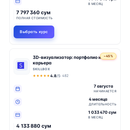
В МЕСЯЦ
7 797 360 сум
ПОЛНАЯ СТОИМОСТЬ
Выбрать курс
−45%
3D-визуализатор: портфолио и
карьера
SKILLBOX
4.8
/5
· 482
★★★★★
★★★★★
7 августа
НАЧИНАЕТСЯ
4 месяца
ДЛИТЕЛЬНОСТЬ
1 033 470 сум
В МЕСЯЦ
4 133 880 сум