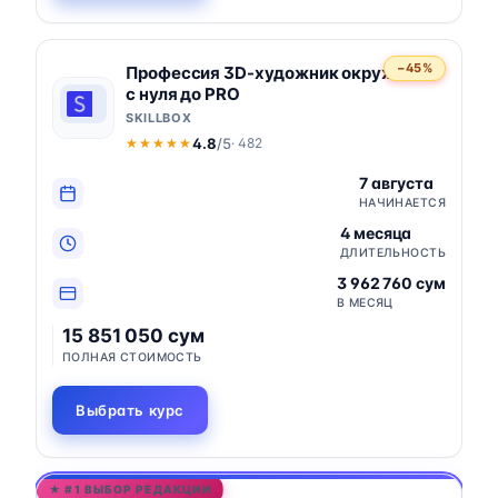
−45%
Профессия 3D-художник окружения
с нуля до PRO
SKILLBOX
4.8
/5
· 482
★★★★★
★★★★★
7 августа
НАЧИНАЕТСЯ
4 месяца
ДЛИТЕЛЬНОСТЬ
3 962 760 сум
В МЕСЯЦ
15 851 050 сум
ПОЛНАЯ СТОИМОСТЬ
Выбрать курс
★ #1 ВЫБОР РЕДАКЦИИ