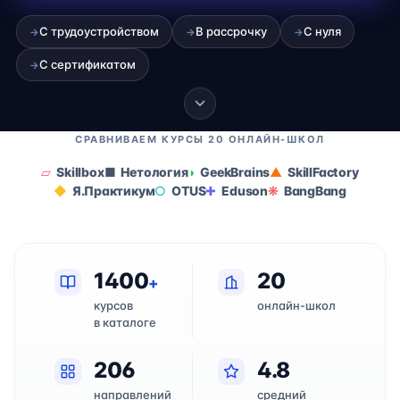
С трудоустройством
В рассрочку
С нуля
→
→
→
С сертификатом
→
СРАВНИВАЕМ КУРСЫ 20 ОНЛАЙН-ШКОЛ
Skillbox
Нетология
GeekBrains
SkillFactory
Я.Практикум
OTUS
Eduson
BangBang
1400
20
+
курсов
онлайн-школ
в каталоге
206
4.8
направлений
средний