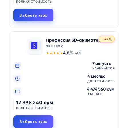
ПОЛНАЯ СТОИМОСТЬ
Выбрать курс
−45%
Профессия 3D-аниматор
SKILLBOX
4.8
/5
· 482
★★★★★
★★★★★
7 августа
НАЧИНАЕТСЯ
4 месяца
ДЛИТЕЛЬНОСТЬ
4 474 560 сум
В МЕСЯЦ
17 898 240 сум
ПОЛНАЯ СТОИМОСТЬ
Выбрать курс