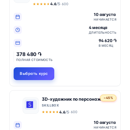
4.6
/5
· 600
★★★★★
★★★★★
10 августа
НАЧИНАЕТСЯ
4 месяца
ДЛИТЕЛЬНОСТЬ
94 620 ֏
В МЕСЯЦ
378 480 ֏
ПОЛНАЯ СТОИМОСТЬ
Выбрать курс
−45%
3D-художник по персонажам
SKILLBOX
4.6
/5
· 600
★★★★★
★★★★★
10 августа
НАЧИНАЕТСЯ