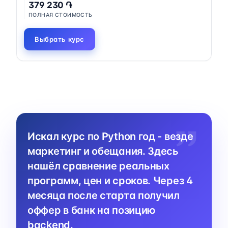
379 230 ֏
ПОЛНАЯ СТОИМОСТЬ
Выбрать курс
Искал курс по Python год - везде
маркетинг и обещания. Здесь
нашёл сравнение реальных
программ, цен и сроков. Через 4
месяца после старта получил
оффер в банк на позицию
backend.