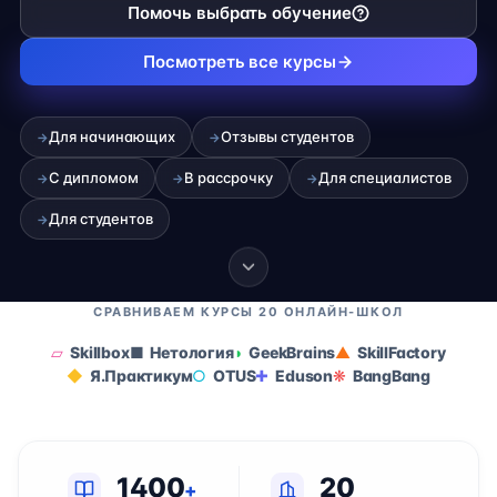
Помочь выбрать обучение
Посмотреть все курсы
Для начинающих
Отзывы студентов
→
→
С дипломом
В рассрочку
Для специалистов
→
→
→
Для студентов
→
СРАВНИВАЕМ КУРСЫ 20 ОНЛАЙН-ШКОЛ
Skillbox
Нетология
GeekBrains
SkillFactory
Я.Практикум
OTUS
Eduson
BangBang
1400
20
+