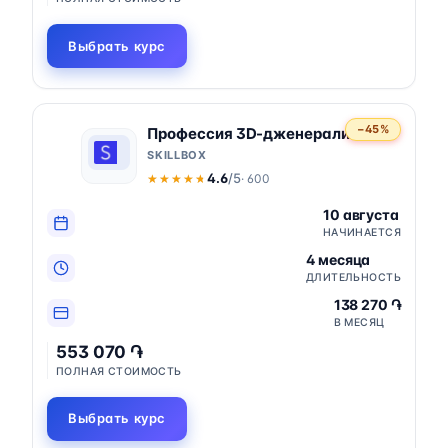
Выбрать курс
−45%
Профессия 3D-дженералист
SKILLBOX
4.6
/5
· 600
★★★★★
★★★★★
10 августа
НАЧИНАЕТСЯ
4 месяца
ДЛИТЕЛЬНОСТЬ
138 270 ֏
В МЕСЯЦ
553 070 ֏
ПОЛНАЯ СТОИМОСТЬ
Выбрать курс