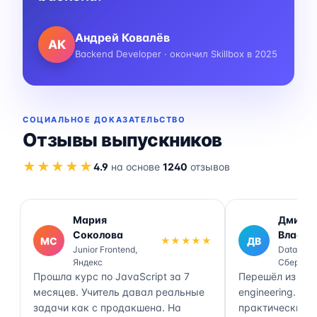
Андрей Ковалёв
АК
Backend Developer · окончил Skillbox в 2025
СОЦИАЛЬНОЕ ДОКАЗАТЕЛЬСТВО
Отзывы выпускников
★★★★★
4.9
на основе
1240
отзывов
Мария
Дмитр
Соколова
Власов
МС
★★★★★
ДВ
Junior Frontend,
Data Engi
Яндекс
Сбер
Прошла курс по JavaScript за 7
Перешёл из ана
месяцев. Учитель давал реальные
engineering. П
задачи как с продакшена. На
практически 70