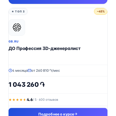
−45%
★ ТОП 3
GB.RU
ДО Профессия 3D-дженералист
4 месяца
от 260 810 ֏/мес
1 043 260 ֏
4.6
★★★★★
★★★★★
/ 5 · 600 отзывов
Подробнее о курсе