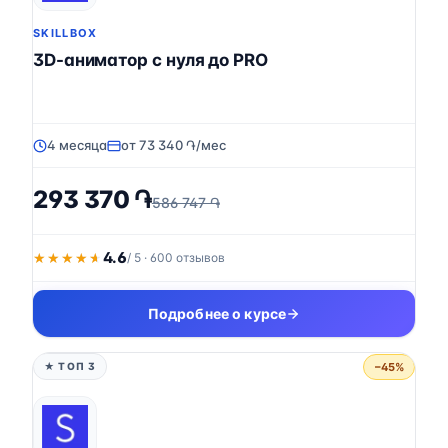
SKILLBOX
3D-аниматор с нуля до PRO
4 месяца
от 73 340 ֏/мес
293 370 ֏
586 747 ֏
4.6
★★★★★
★★★★★
/ 5 · 600 отзывов
Подробнее о курсе
−45%
★ ТОП 3