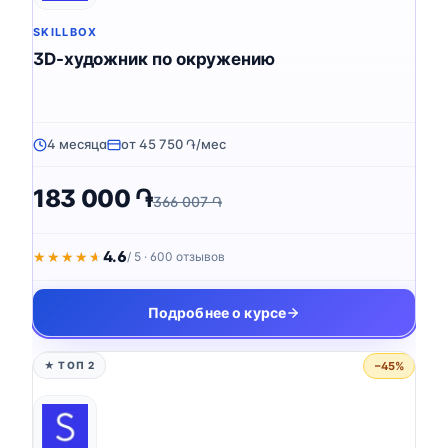
SKILLBOX
3D-художник по окружению
4 месяца
от 45 750 ֏/мес
183 000 ֏
366 007 ֏
4.6
★★★★★
★★★★★
/ 5 · 600 отзывов
Подробнее о курсе
−45%
★ ТОП 2