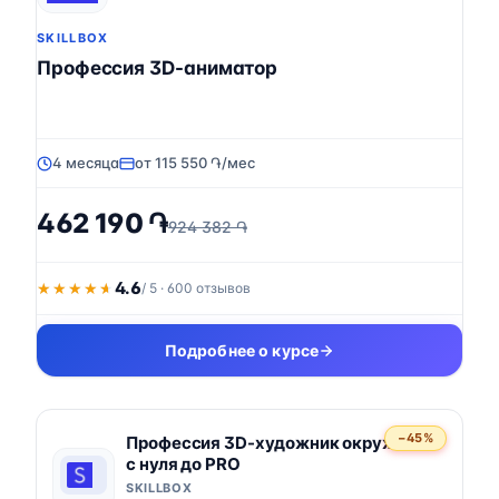
SKILLBOX
Профессия 3D-аниматор
4 месяца
от 115 550 ֏/мес
462 190 ֏
924 382 ֏
4.6
★★★★★
★★★★★
/ 5 · 600 отзывов
Подробнее о курсе
−45%
Профессия 3D-художник окружения
с нуля до PRO
SKILLBOX