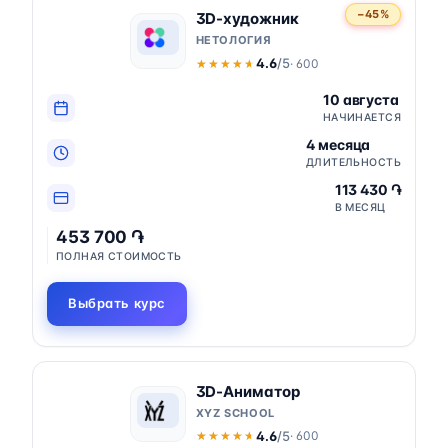
−45%
3D-художник
НЕТОЛОГИЯ
4.6
/5
· 600
★★★★★
★★★★★
10 августа
НАЧИНАЕТСЯ
4 месяца
ДЛИТЕЛЬНОСТЬ
113 430 ֏
В МЕСЯЦ
453 700 ֏
ПОЛНАЯ СТОИМОСТЬ
Выбрать курс
3D-Аниматор
XYZ SCHOOL
4.6
/5
· 600
★★★★★
★★★★★