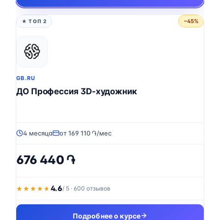
−45%
★ ТОП 2
GB.RU
ДО Профессия 3D-художник
4 месяца
от 169 110 ֏/мес
676 440 ֏
4.6
★★★★★
★★★★★
/ 5 · 600 отзывов
Подробнее о курсе