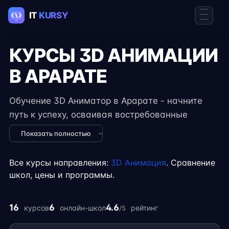
КУРСЫ 3D АНИМАЦИИ
В АРАРАТЕ
Обучение 3D Аниматор в Арарате - начните
путь к успеху, осваивая востребованные
навыки в IT. Курсы подходят для новичков и
Показать полностью
специалистов с опытом, включают
практические задания, реальные проекты и
Все курсы направления:
3D Анимация
. Сравнение
консультации экспертов. Гибкий формат
школ, цены и программы.
занятий позволяет совмещать обучение с
работой, учёбой или началом карьеры на
16
6
4.6
курсов
онлайн-школ
рейтинг
/5
фрилансе.