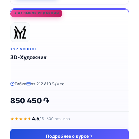
★ #1 ВЫБОР РЕДАКЦИИ
XYZ SCHOOL
3D-Художник
Гибко
от 212 610 ֏/мес
850 450 ֏
4.6
★★★★★
★★★★★
/ 5 · 600 отзывов
Подробнее о курсе