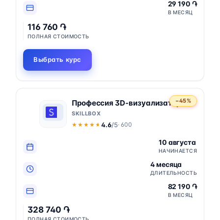
29 190 ֏
В МЕСЯЦ
116 760 ֏
ПОЛНАЯ СТОИМОСТЬ
Выбрать курс
−45%
Профессия 3D-визуализатор
SKILLBOX
4.6
/5
· 600
★★★★★
★★★★★
10 августа
НАЧИНАЕТСЯ
4 месяца
ДЛИТЕЛЬНОСТЬ
82 190 ֏
В МЕСЯЦ
328 740 ֏
ПОЛНАЯ СТОИМОСТЬ