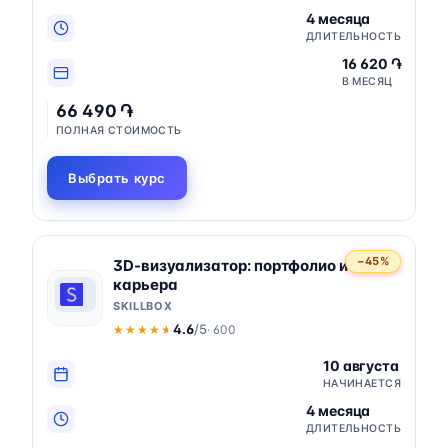
4 месяца
ДЛИТЕЛЬНОСТЬ
16 620 ֏
В МЕСЯЦ
66 490 ֏
ПОЛНАЯ СТОИМОСТЬ
Выбрать курс
−45%
3D-визуализатор: портфолио и
карьера
SKILLBOX
4.6
/5
· 600
★★★★★
★★★★★
10 августа
НАЧИНАЕТСЯ
4 месяца
ДЛИТЕЛЬНОСТЬ