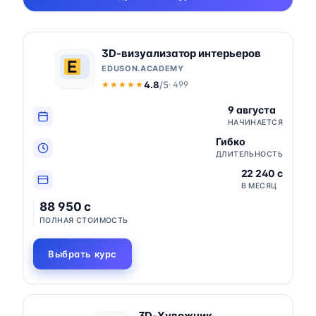
3D-визуализатор интерьеров
EDUSON.ACADEMY
4.8
/5
· 499
★★★★★
★★★★★
9 августа
НАЧИНАЕТСЯ
Гибко
ДЛИТЕЛЬНОСТЬ
22 240 c
В МЕСЯЦ
88 950 c
ПОЛНАЯ СТОИМОСТЬ
Выбрать курс
3D-Художник