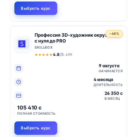
Выбрать курс
−45%
Профессия 3D-художник окружения
с нуля до PRO
SKILLBOX
4.8
/5
· 499
★★★★★
★★★★★
9 августа
НАЧИНАЕТСЯ
4 месяца
ДЛИТЕЛЬНОСТЬ
26 350 c
В МЕСЯЦ
105 410 c
ПОЛНАЯ СТОИМОСТЬ
Выбрать курс