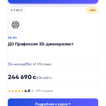
−45%
★ ТОП 2
GB.RU
ДО Профессия 3D-дженералист
4 месяца
от 61 170 c/мес
244 690 c
375 467 c
4.8
★★★★★
★★★★★
/ 5 · 499 отзывов
Подробнее о курсе