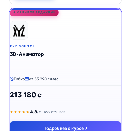
★ #1 ВЫБОР РЕДАКЦИИ
XYZ SCHOOL
3D-Аниматор
Гибко
от 53 290 c/мес
213 180 c
4.8
★★★★★
★★★★★
/ 5 · 499 отзывов
Подробнее о курсе