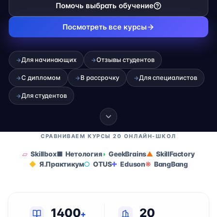
Помочь выбрать обучение
Посмотреть все курсы
Для начинающих
Отзывы студентов
→
→
С дипломом
В рассрочку
Для специалистов
→
→
→
Для студентов
→
СРАВНИВАЕМ КУРСЫ 20 ОНЛАЙН-ШКОЛ
Skillbox
Нетология
GeekBrains
SkillFactory
Я.Практикум
OTUS
Eduson
BangBang
1400
20
+