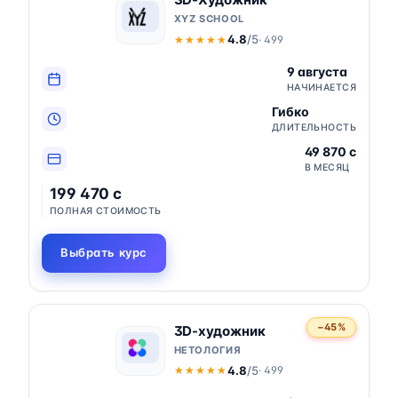
XYZ SCHOOL
4.8
/5
· 499
★★★★★
★★★★★
9 августа
НАЧИНАЕТСЯ
Гибко
ДЛИТЕЛЬНОСТЬ
49 870 c
В МЕСЯЦ
199 470 c
ПОЛНАЯ СТОИМОСТЬ
Выбрать курс
−45%
3D-художник
НЕТОЛОГИЯ
4.8
/5
· 499
★★★★★
★★★★★