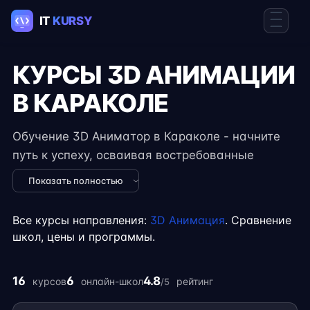
КУРСЫ 3D АНИМАЦИИ
В КАРАКОЛЕ
Обучение 3D Аниматор в Караколе - начните
путь к успеху, осваивая востребованные
навыки в IT. Курсы подходят для новичков и
Показать полностью
специалистов с опытом, включают
практические задания, реальные проекты и
Все курсы направления:
3D Анимация
. Сравнение
консультации экспертов. Гибкий формат
школ, цены и программы.
занятий позволяет совмещать обучение с
работой, учёбой или началом карьеры на
16
6
4.8
курсов
онлайн-школ
рейтинг
/5
фрилансе.