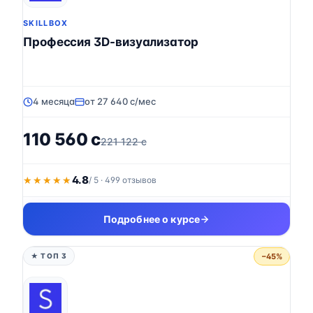
SKILLBOX
Профессия 3D-визуализатор
4 месяца
от 27 640 c/мес
110 560 c
221 122 c
4.8
★★★★★
★★★★★
/ 5 · 499 отзывов
Подробнее о курсе
−45%
★ ТОП 3