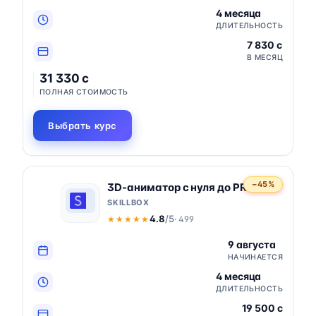
4 месяца
ДЛИТЕЛЬНОСТЬ
7 830 c
В МЕСЯЦ
31 330 c
ПОЛНАЯ СТОИМОСТЬ
Выбрать курс
−45%
3D-аниматор с нуля до PRO
SKILLBOX
4.8
/5
· 499
★★★★★
★★★★★
9 августа
НАЧИНАЕТСЯ
4 месяца
ДЛИТЕЛЬНОСТЬ
19 500 c