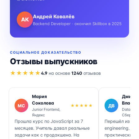
Андрей Ковалёв
АК
Backend Developer · окончил Skillbox в 2025
СОЦИАЛЬНОЕ ДОКАЗАТЕЛЬСТВО
Отзывы выпускников
★★★★★
4.9
на основе
1240
отзывов
Мария
Дмитр
Соколова
Власов
МС
★★★★★
ДВ
Junior Frontend,
Data Engi
Яндекс
Сбер
Прошла курс по JavaScript за 7
Перешёл из ана
месяцев. Учитель давал реальные
engineering. П
задачи как с продакшена. На
практически 70