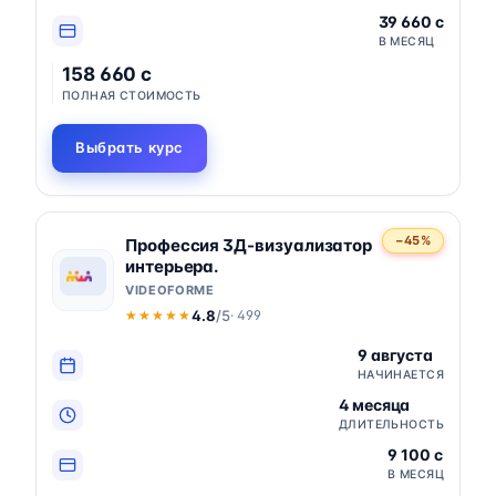
39 660 c
В МЕСЯЦ
158 660 c
ПОЛНАЯ СТОИМОСТЬ
Выбрать курс
−45%
Профессия 3Д-визуализатор
интерьера.
VIDEOFORME
4.8
/5
· 499
★★★★★
★★★★★
9 августа
НАЧИНАЕТСЯ
4 месяца
ДЛИТЕЛЬНОСТЬ
9 100 c
В МЕСЯЦ