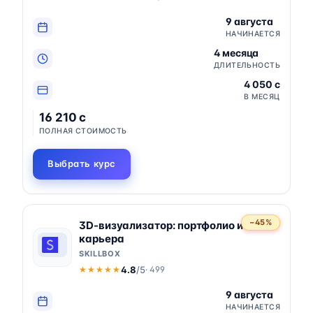
9 августа
НАЧИНАЕТСЯ
4 месяца
ДЛИТЕЛЬНОСТЬ
4 050 c
В МЕСЯЦ
16 210 c
ПОЛНАЯ СТОИМОСТЬ
Выбрать курс
−45%
3D-визуализатор: портфолио и
карьера
SKILLBOX
4.8
/5
· 499
★★★★★
★★★★★
9 августа
НАЧИНАЕТСЯ