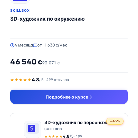
SKILLBOX
3D-художник по окружению
4 месяца
от 11 630 c/мес
46 540 c
93 071 c
4.8
★★★★★
★★★★★
/ 5 · 499 отзывов
Подробнее о курсе
−45%
3D-художник по персонажам
SKILLBOX
4.8
/5
· 499
★★★★★
★★★★★