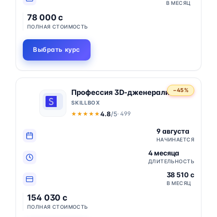
В МЕСЯЦ
78 000 c
ПОЛНАЯ СТОИМОСТЬ
Выбрать курс
−45%
Профессия 3D-дженералист
SKILLBOX
4.8
/5
· 499
★★★★★
★★★★★
9 августа
НАЧИНАЕТСЯ
4 месяца
ДЛИТЕЛЬНОСТЬ
38 510 c
В МЕСЯЦ
154 030 c
ПОЛНАЯ СТОИМОСТЬ