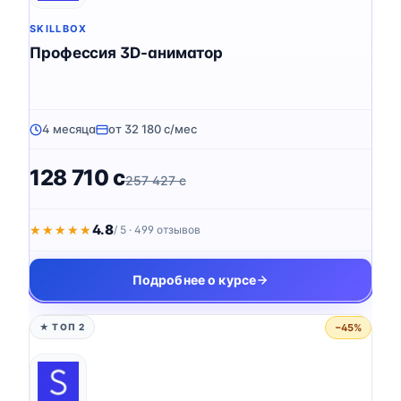
SKILLBOX
Профессия 3D-аниматор
4 месяца
от 32 180 c/мес
128 710 c
257 427 c
4.8
★★★★★
★★★★★
/ 5 · 499 отзывов
Подробнее о курсе
−45%
★ ТОП 2