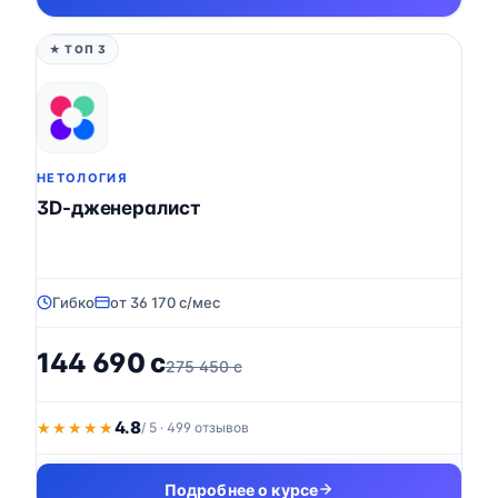
★ ТОП 3
НЕТОЛОГИЯ
3D-дженералист
Гибко
от 36 170 c/мес
144 690 c
275 450 c
4.8
★★★★★
★★★★★
/ 5 · 499 отзывов
Подробнее о курсе