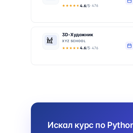
4.6
/5
· 476
★★★★★
★★★★★
3D-Художник
XYZ SCHOOL
4.6
/5
· 476
★★★★★
★★★★★
Искал курс по Pytho