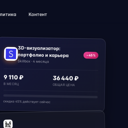
литика
Контент
3D-визуализатор:
портфолио и карьера
−45%
Skillbox · 4 месяца
9 110 ₽
36 440 ₽
В МЕСЯЦ
ОБЩАЯ ЦЕНА
скидка 45% действует сейчас