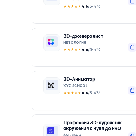
4.6
/5
· 476
★★★★★
★★★★★
3D-дженералист
НЕТОЛОГИЯ
4.6
/5
· 476
★★★★★
★★★★★
3D-Аниматор
XYZ SCHOOL
4.6
/5
· 476
★★★★★
★★★★★
Профессия 3D-художник
окружения с нуля до PRO
SKILLBOX