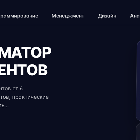
граммирование
Менеджмент
Дизайн
Ана
ИМАТОР
ЕНТОВ
тов от 6
тов, практические
ть
йства. Онлайн
озможностью найти