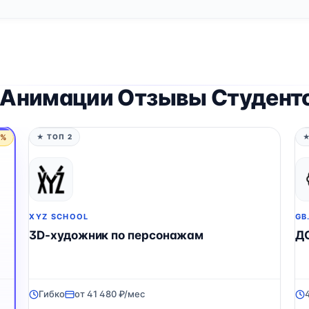
D Анимации Отзывы Студент
5%
★ ТОП 2
★
XYZ SCHOOL
GB
3D-художник по персонажам
Д
Гибко
от 41 480 ₽/мес