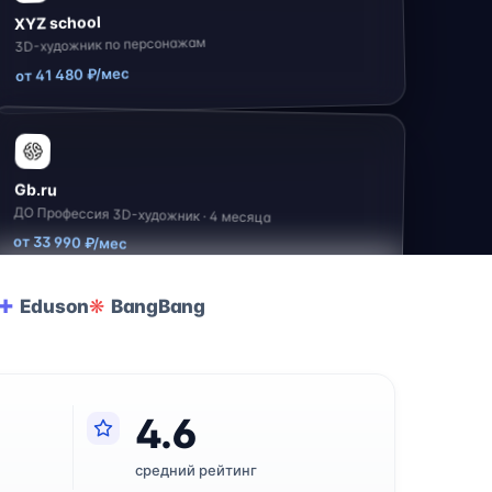
XYZ school
3D-художник по персонажам
от 41 480 ₽/мес
Gb.ru
ДО Профессия 3D-художник · 4 месяца
от 33 990 ₽/мес
Eduson
BangBang
4.6
средний рейтинг