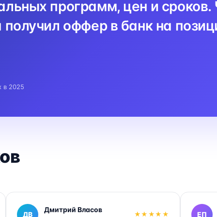
льных программ, цен и сроков. 
 получил оффер в банк на пози
x в 2025
ов
Дмитрий Власов
ДВ
★★★★★
ЕП