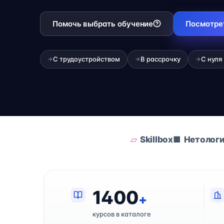
Помочь выбрать обучение
Посмотре
С трудоустройством
В рассрочку
С нуля
→
→
→
Skillbox
Нетолог
1400
+
курсов в каталоге