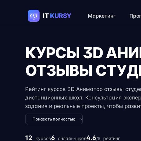
Маркетинг
Про
КУРСЫ 3D АН
ОТЗЫВЫ СТУД
Рейтинг курсов 3D Аниматор отзывы студен
дистанционных школ. Консультация экспер
задания и реальные проекты, чтобы разви
профессиональные навыки для трудоустро
Показать полностью
курсы 3D Анимация отзывы студентов с в
удалённую работу.
12
6
4.6
курсов
онлайн-школ
рейтинг
/5