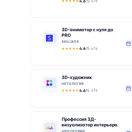
4.6
/5
· 476
★★★★★
★★★★★
3D-аниматор с нуля до
PRO
SKILLBOX
4.6
/5
· 476
★★★★★
★★★★★
3D-художник
НЕТОЛОГИЯ
4.6
/5
· 476
★★★★★
★★★★★
Профессия 3Д-
визуализатор интерьера.
VIDEOFORME