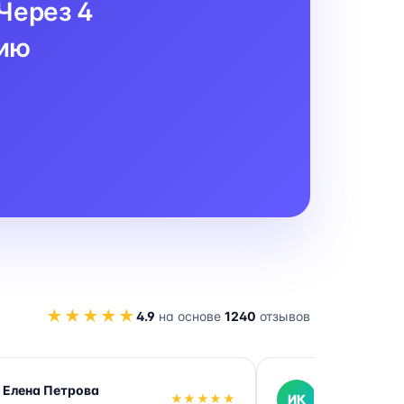
Через 4
цию
★★★★★
4.9
на основе
1240
отзывов
Елена Петрова
Иван Кузне
★★★★★
ИК