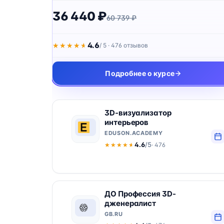
36 440 ₽
60 739 ₽
4.6
★★★★★
★★★★★
/ 5 · 476 отзывов
Подробнее о курсе
3D-визуализатор
интерьеров
EDUSON.ACADEMY
4.6
/5
· 476
★★★★★
★★★★★
ДО Профессия 3D-
дженералист
GB.RU