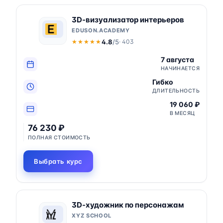
3D-визуализатор интерьеров
EDUSON.ACADEMY
4.8
/5
· 403
★★★★★
★★★★★
7 августа
НАЧИНАЕТСЯ
Гибко
ДЛИТЕЛЬНОСТЬ
19 060 ₽
В МЕСЯЦ
76 230 ₽
ПОЛНАЯ СТОИМОСТЬ
Выбрать курс
3D-художник по персонажам
XYZ SCHOOL