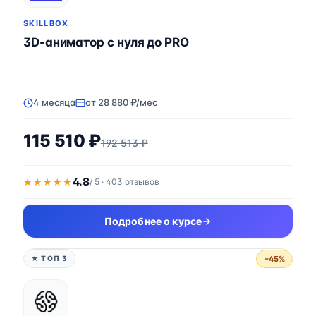
SKILLBOX
3D-аниматор с нуля до PRO
4 месяца
от 28 880 ₽/мес
115 510 ₽
192 513 ₽
4.8
★★★★★
★★★★★
/ 5 · 403 отзывов
Подробнее о курсе
−45%
★ ТОП 3