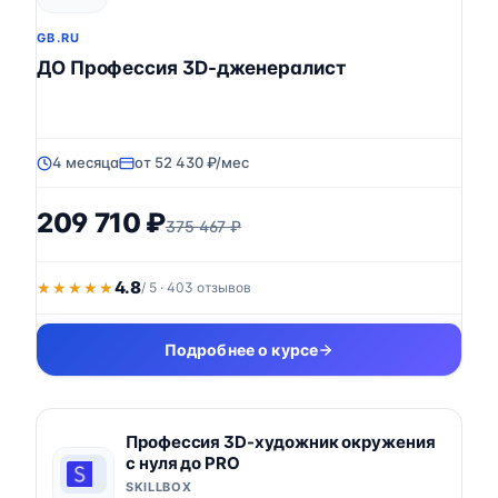
GB.RU
ДО Профессия 3D-дженералист
4 месяца
от 52 430 ₽/мес
209 710 ₽
375 467 ₽
4.8
★★★★★
★★★★★
/ 5 · 403 отзывов
Подробнее о курсе
Профессия 3D-художник окружения
с нуля до PRO
SKILLBOX