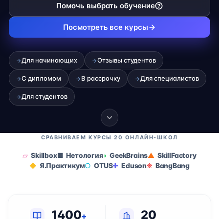
Помочь выбрать обучение
Посмотреть все курсы
Для начинающих
Отзывы студентов
→
→
С дипломом
В рассрочку
Для специалистов
→
→
→
Для студентов
→
СРАВНИВАЕМ КУРСЫ 20 ОНЛАЙН-ШКОЛ
Skillbox
Нетология
GeekBrains
SkillFactory
Я.Практикум
OTUS
Eduson
BangBang
1400
20
+