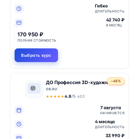
Гибко
ДЛИТЕЛЬНОСТЬ
42 740 ₽
В МЕСЯЦ
170 950 ₽
ПОЛНАЯ СТОИМОСТЬ
Выбрать курс
−45%
ДО Профессия 3D-художник
GB.RU
4.8
/5
· 403
★★★★★
★★★★★
7 августа
НАЧИНАЕТСЯ
4 месяца
ДЛИТЕЛЬНОСТЬ
33 990 ₽