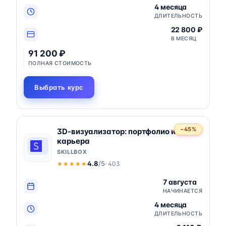
4 месяца
ДЛИТЕЛЬНОСТЬ
22 800 ₽
В МЕСЯЦ
91 200 ₽
ПОЛНАЯ СТОИМОСТЬ
Выбрать курс
−45%
3D-визуализатор: портфолио и
карьера
SKILLBOX
4.8
/5
· 403
★★★★★
★★★★★
7 августа
НАЧИНАЕТСЯ
4 месяца
ДЛИТЕЛЬНОСТЬ