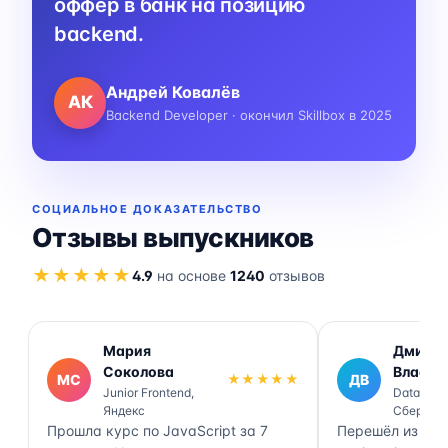
оффер в банк на позицию
backend.
Андрей Ковалёв
АК
Backend Developer · окончил Skillbox в 2025
СОЦИАЛЬНОЕ ДОКАЗАТЕЛЬСТВО
Отзывы выпускников
★★★★★
4.9
на основе
1240
отзывов
Мария
Дмитр
Соколова
Власов
МС
★★★★★
ДВ
Junior Frontend,
Data Engi
Яндекс
Сбер
Прошла курс по JavaScript за 7
Перешёл из ана