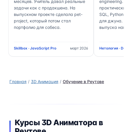
месяцев. Учитель давал реальные
engineering. П
задачи как с продакшена. На
практически 70
выпускном проекте сделала pet-
SQL, Python, Air
project, который потом стал
для джуна. Чер
портфолио для собеса.
выпуска нашёл 
Skillbox · JavaScript Pro
март 2026
Нетология · Data 
Главная
3D Анимация
Обучение в Реутове
Курсы 3D Аниматора в
Реутове