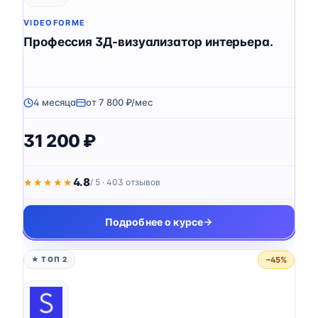
VIDEOFORME
Профессия 3Д-визуализатор интерьера.
4 месяца
от 7 800 ₽/мес
31 200 ₽
4.8
★★★★★
★★★★★
/ 5 · 403 отзывов
Подробнее о курсе
−45%
★ ТОП 2