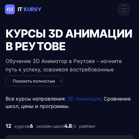
КУРСЫ 3D АНИМАЦИИ
В РЕУТОВЕ
Обучение 3D Аниматор в Реутове - начните
путь к успеху, осваивая востребованные
навыки в IT. Курсы подходят для новичков и
Показать полностью
специалистов с опытом, включают
практические задания, реальные проекты и
Все курсы направления:
3D Анимация
. Сравнение
консультации экспертов. Гибкий формат
школ, цены и программы.
занятий позволяет совмещать обучение с
работой, учёбой или началом карьеры на
12
6
4.8
курсов
онлайн-школ
рейтинг
/5
фрилансе.