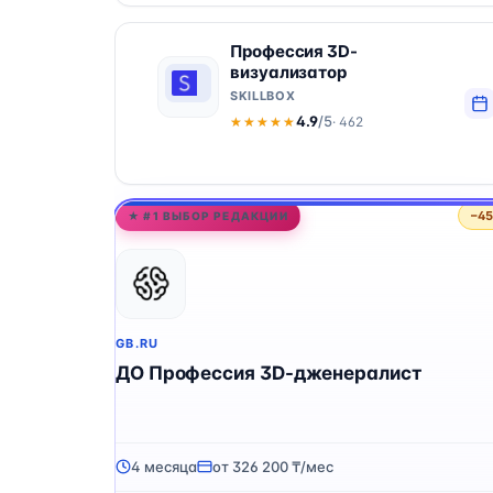
Профессия 3D-
визуализатор
SKILLBOX
4.9
/5
· 462
★★★★★
★★★★★
−4
★ #1 ВЫБОР РЕДАКЦИИ
GB.RU
ДО Профессия 3D-дженералист
4 месяца
от 326 200 ₸/мес