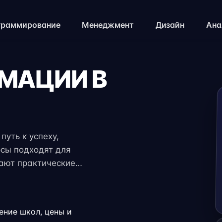
граммирование
Менеджмент
Дизайн
Ана
ИМАЦИИ В
путь к успеху,
рсы подходят для
чают практические
 экспертов. Гибкий
ение с работой,
.
ение школ, цены и