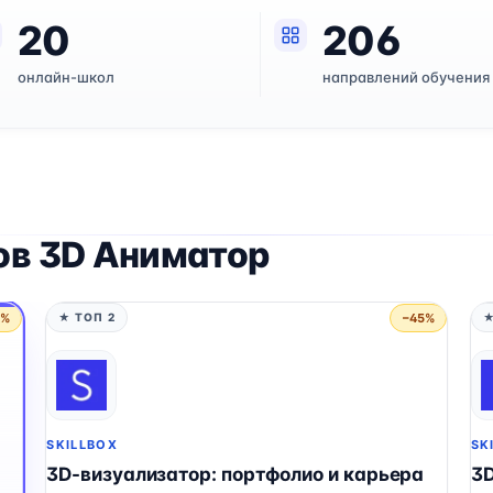
20
206
онлайн-школ
направлений обучения
ов 3D Аниматор
5%
−45%
★ ТОП 2
★
SKILLBOX
SK
3D-визуализатор: портфолио и карьера
3D