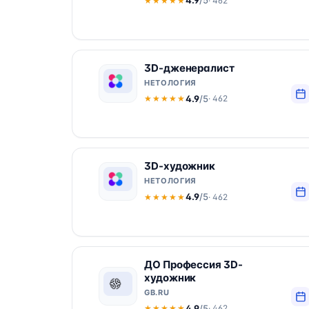
4.9
/5
· 462
★★★★★
★★★★★
3D-дженералист
НЕТОЛОГИЯ
4.9
/5
· 462
★★★★★
★★★★★
3D-художник
НЕТОЛОГИЯ
4.9
/5
· 462
★★★★★
★★★★★
ДО Профессия 3D-
художник
GB.RU
4.9
/5
· 462
★★★★★
★★★★★