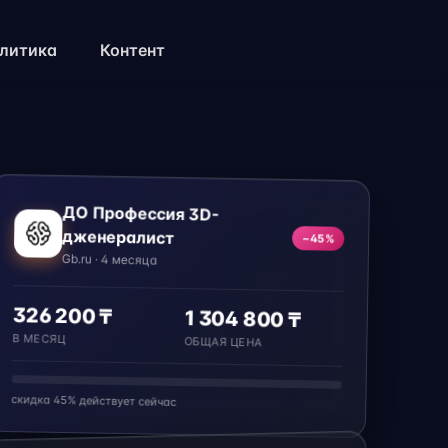
литика
Контент
ДО Профессия 3D-
дженералист
−45%
Gb.ru · 4 месяца
326 200 ₸
1 304 800 ₸
В МЕСЯЦ
ОБЩАЯ ЦЕНА
скидка 45% действует сейчас