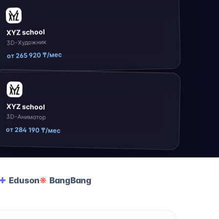
XYZ school
3D-Художник
от 265 920 ₸/мес
XYZ school
3D-Аниматор
от 284 190 ₸/мес
Eduson
BangBang