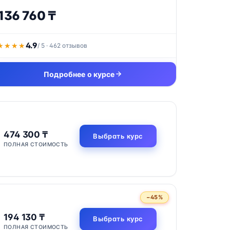
 136 760 ₸
4.9
★★★★
★★★★
/ 5 · 462 отзывов
Подробнее о курсе
474 300 ₸
Выбрать курс
ПОЛНАЯ СТОИМОСТЬ
−45%
194 130 ₸
Выбрать курс
ПОЛНАЯ СТОИМОСТЬ