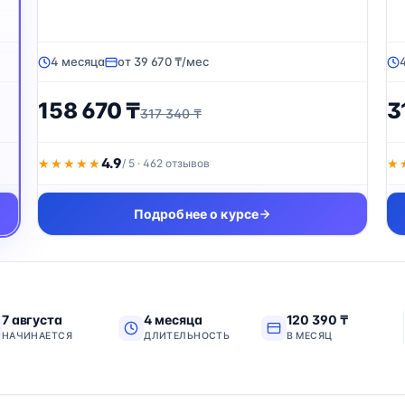
4 месяца
от 39 670 ₸/мес
158 670 ₸
3
317 340 ₸
4.9
★★★★★
★★★★★
/ 5 · 462 отзывов
★
★
Подробнее о курсе
7 августа
4 месяца
120 390 ₸
НАЧИНАЕТСЯ
ДЛИТЕЛЬНОСТЬ
В МЕСЯЦ