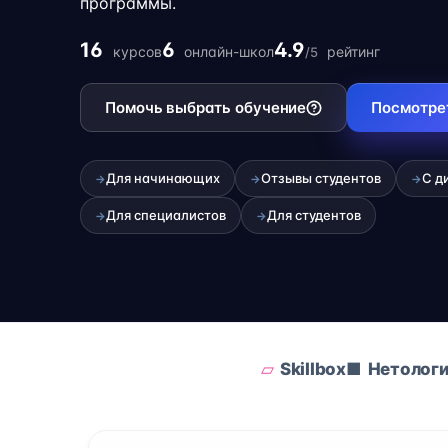
программы.
16
6
4.9
курсов
онлайн-школ
рейтинг
/5
Помочь выбрать обучение
Посмотре
Для начинающих
Отзывы студентов
С д
→
→
→
Для специалистов
Для студентов
→
→
Skillbox
Нетолог