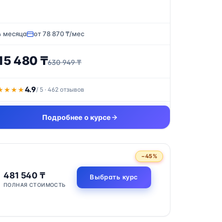
4 месяца
от 78 870 ₸/мес
15 480 ₸
630 949 ₸
4.9
★★★★
★★★★
/ 5 · 462 отзывов
Подробнее о курсе
−45%
481 540 ₸
Выбрать курс
ПОЛНАЯ СТОИМОСТЬ