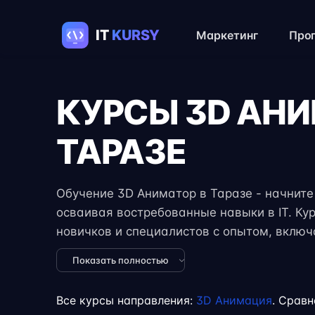
Маркетинг
Про
КУРСЫ 3D АН
ТАРАЗЕ
Обучение 3D Аниматор в Таразе - начните 
осваивая востребованные навыки в IT. Ку
новичков и специалистов с опытом, вклю
задания, реальные проекты и консультации
Показать полностью
формат занятий позволяет совмещать обуч
учёбой или началом карьеры на фрилансе
Все курсы направления:
3D Анимация
. Сравн