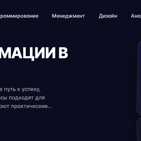
граммирование
Менеджмент
Дизайн
Ана
ИМАЦИИ В
 путь к успеху,
рсы подходят для
чают практические
 экспертов. Гибкий
ение с работой,
.