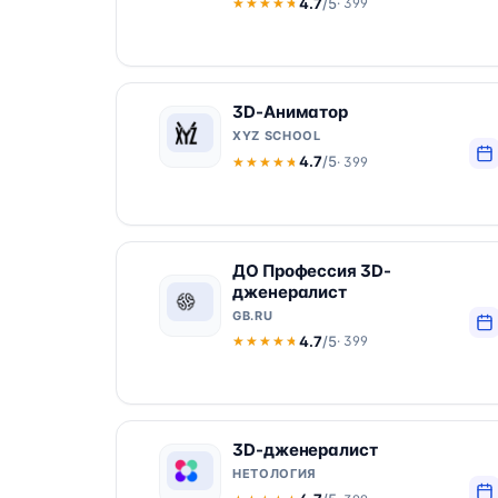
4.7
/5
· 399
★★★★★
★★★★★
3D-Аниматор
XYZ SCHOOL
4.7
/5
· 399
★★★★★
★★★★★
ДО Профессия 3D-
дженералист
GB.RU
4.7
/5
· 399
★★★★★
★★★★★
3D-дженералист
НЕТОЛОГИЯ