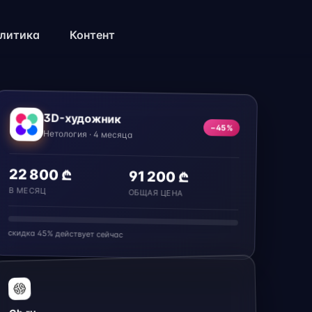
литика
Контент
3D-художник
−45%
Нетология · 4 месяца
22 800 ₾
91 200 ₾
В МЕСЯЦ
ОБЩАЯ ЦЕНА
скидка 45% действует сейчас