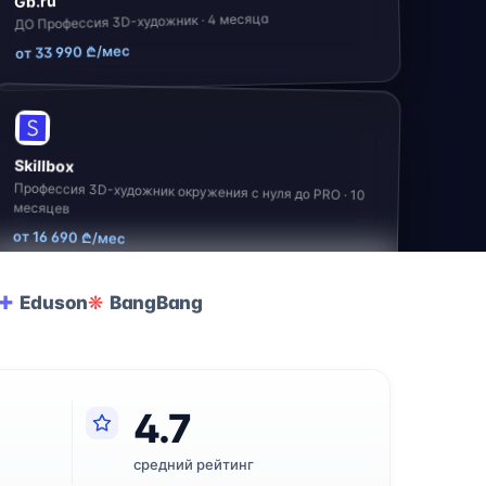
Gb.ru
ДО Профессия 3D-художник · 4 месяца
от 33 990 ₾/мес
Skillbox
Профессия 3D-художник окружения с нуля до PRO · 10
месяцев
от 16 690 ₾/мес
Eduson
BangBang
4.7
средний рейтинг