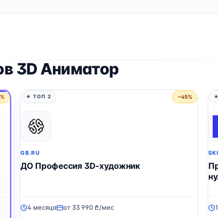
ов 3D Аниматор
5%
−45%
★ ТОП 2
★
GB.RU
SK
ДО Профессия 3D-художник
Пр
ну
4 месяца
от 33 990 ₾/мес