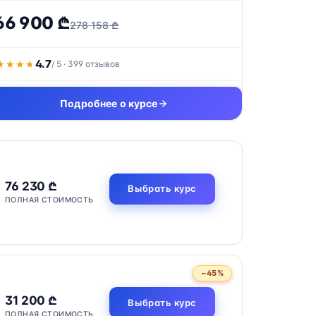
66 900 ₾
278 158 ₾
4.7
★★★★
★★★★
/ 5 · 399 отзывов
Подробнее о курсе
76 230 ₾
Выбрать курс
ПОЛНАЯ СТОИМОСТЬ
−45%
31 200 ₾
Выбрать курс
ПОЛНАЯ СТОИМОСТЬ