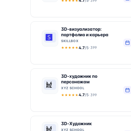
4.7
/5
· 399
★★★★★
★★★★★
3D-визуализатор:
портфолио и карьера
SKILLBOX
4.7
/5
· 399
★★★★★
★★★★★
3D-художник по
персонажам
XYZ SCHOOL
4.7
/5
· 399
★★★★★
★★★★★
3D-Художник
XYZ SCHOOL