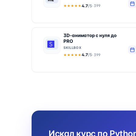
4.7
/5
· 399
★★★★★
★★★★★
3D-аниматор с нуля до
PRO
SKILLBOX
4.7
/5
· 399
★★★★★
★★★★★
Искал курс по Pytho