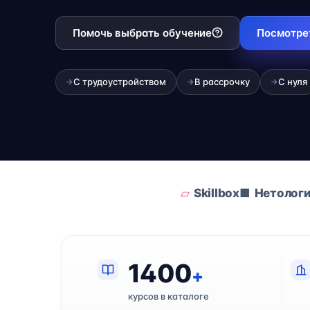
Помочь выбрать обучение
Посмотре
С трудоустройством
В рассрочку
С нуля
→
→
→
Skillbox
Нетолог
1400
+
курсов в каталоге