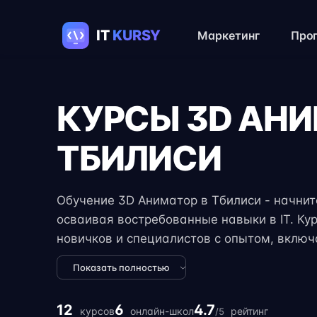
Маркетинг
Про
КУРСЫ 3D АН
ТБИЛИСИ
Обучение 3D Аниматор в Тбилиси - начните
осваивая востребованные навыки в IT. Ку
новичков и специалистов с опытом, вклю
задания, реальные проекты и консультации
Показать полностью
формат занятий позволяет совмещать обуч
учёбой или началом карьеры на фрилансе
12
6
4.7
курсов
онлайн-школ
рейтинг
/5