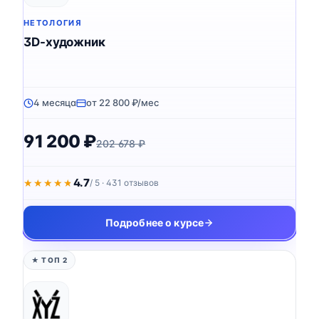
НЕТОЛОГИЯ
3D-художник
4 месяца
от 22 800 ₽/мес
91 200 ₽
202 678 ₽
4.7
★★★★★
★★★★★
/ 5 · 431 отзывов
Подробнее о курсе
★ ТОП 2