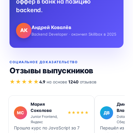
оффер в банк на позицию
backend.
Андрей Ковалёв
АК
Backend Developer · окончил Skillbox в 2025
СОЦИАЛЬНОЕ ДОКАЗАТЕЛЬСТВО
Отзывы выпускников
★★★★★
4.9
на основе
1240
отзывов
Мария
Дмитр
Соколова
Власов
МС
★★★★★
ДВ
Junior Frontend,
Data Engi
Яндекс
Сбер
Прошла курс по JavaScript за 7
Перешёл из ана