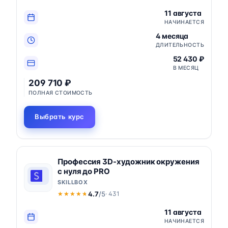
11 августа
НАЧИНАЕТСЯ
4 месяца
ДЛИТЕЛЬНОСТЬ
52 430 ₽
В МЕСЯЦ
209 710 ₽
ПОЛНАЯ СТОИМОСТЬ
Выбрать курс
Профессия 3D-художник окружения
с нуля до PRO
SKILLBOX
4.7
/5
· 431
★★★★★
★★★★★
11 августа
НАЧИНАЕТСЯ