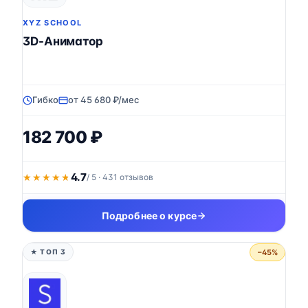
XYZ SCHOOL
3D-Аниматор
Гибко
от 45 680 ₽/мес
182 700 ₽
4.7
★★★★★
★★★★★
/ 5 · 431 отзывов
Подробнее о курсе
−45%
★ ТОП 3