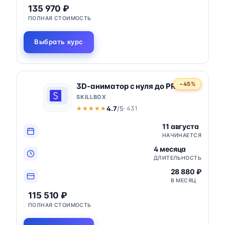
135 970 ₽
ПОЛНАЯ СТОИМОСТЬ
Выбрать курс
−45%
3D-аниматор с нуля до PRO
SKILLBOX
4.7
/5
· 431
★★★★★
★★★★★
11 августа
НАЧИНАЕТСЯ
4 месяца
ДЛИТЕЛЬНОСТЬ
28 880 ₽
В МЕСЯЦ
115 510 ₽
ПОЛНАЯ СТОИМОСТЬ