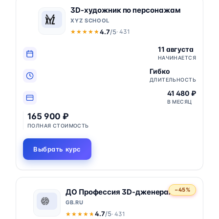
3D-художник по персонажам
XYZ SCHOOL
4.7
/5
· 431
★★★★★
★★★★★
11 августа
НАЧИНАЕТСЯ
Гибко
ДЛИТЕЛЬНОСТЬ
41 480 ₽
В МЕСЯЦ
165 900 ₽
ПОЛНАЯ СТОИМОСТЬ
Выбрать курс
−45%
ДО Профессия 3D-дженералист
GB.RU
4.7
/5
· 431
★★★★★
★★★★★