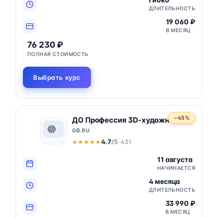
ДЛИТЕЛЬНОСТЬ
19 060 ₽
В МЕСЯЦ
76 230 ₽
ПОЛНАЯ СТОИМОСТЬ
Выбрать курс
−45%
ДО Профессия 3D-художник
GB.RU
4.7
/5
· 431
★★★★★
★★★★★
11 августа
НАЧИНАЕТСЯ
4 месяца
ДЛИТЕЛЬНОСТЬ
33 990 ₽
В МЕСЯЦ