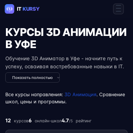
КУРСЫ 3D АНИМАЦИИ
В УФЕ
Обучение 3D Аниматор в Уфе - начните путь к
успеху, осваивая востребованные навыки в IT.
Курсы подходят для новичков и специалистов с
Показать полностью
опытом, включают практические задания,
реальные проекты и консультации экспертов.
Все курсы направления:
3D Анимация
. Сравнение
Гибкий формат занятий позволяет совмещать
школ, цены и программы.
обучение с работой, учёбой или началом
карьеры на фрилансе.
12
6
4.7
курсов
онлайн-школ
рейтинг
/5