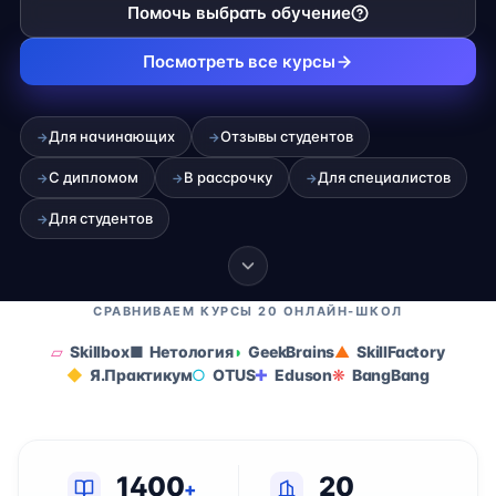
Помочь выбрать обучение
Посмотреть все курсы
Для начинающих
Отзывы студентов
→
→
С дипломом
В рассрочку
Для специалистов
→
→
→
Для студентов
→
СРАВНИВАЕМ КУРСЫ 20 ОНЛАЙН-ШКОЛ
Skillbox
Нетология
GeekBrains
SkillFactory
Я.Практикум
OTUS
Eduson
BangBang
1400
20
+