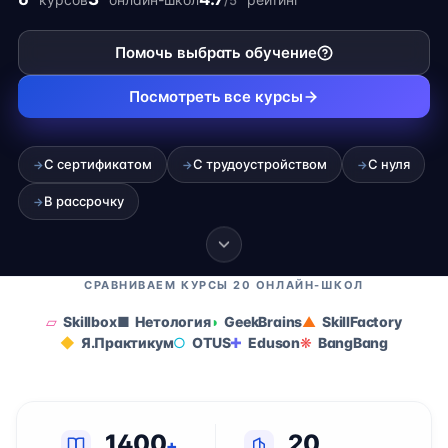
/5
фрилансе.
Помочь выбрать обучение
Посмотреть все курсы
С сертификатом
С трудоустройством
С нуля
→
→
→
В рассрочку
→
СРАВНИВАЕМ КУРСЫ 20 ОНЛАЙН-ШКОЛ
Skillbox
Нетология
GeekBrains
SkillFactory
Я.Практикум
OTUS
Eduson
BangBang
1400
20
+