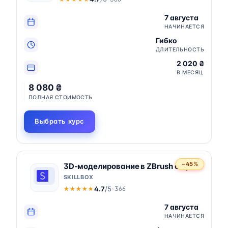
7 августа
НАЧИНАЕТСЯ
Гибко
ДЛИТЕЛЬНОСТЬ
2 020 ₴
В МЕСЯЦ
8 080 ₴
ПОЛНАЯ СТОИМОСТЬ
Выбрать курс
−45%
3D-моделирование в ZBrush с нуля
SKILLBOX
4.7
/5
· 366
★★★★★
★★★★★
7 августа
НАЧИНАЕТСЯ