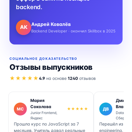
backend.
Андрей Ковалёв
АК
Backend Developer · окончил Skillbox в 2025
СОЦИАЛЬНОЕ ДОКАЗАТЕЛЬСТВО
Отзывы выпускников
★★★★★
4.9
на основе
1240
отзывов
Мария
Дмитр
Соколова
Власов
МС
★★★★★
ДВ
Junior Frontend,
Data Engi
Яндекс
Сбер
Прошла курс по JavaScript за 7
Перешёл из ана
месяцев. Учитель давал реальные
engineering. П