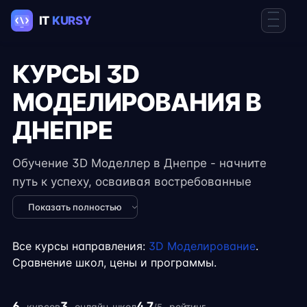
КУРСЫ 3D
МОДЕЛИРОВАНИЯ В
ДНЕПРЕ
Обучение 3D Моделлер в Днепре - начните
путь к успеху, осваивая востребованные
навыки в IT. Курсы подходят для новичков и
Показать полностью
специалистов с опытом, включают
практические задания, реальные проекты и
Все курсы направления:
3D Моделирование
.
консультации экспертов. Гибкий формат
Сравнение школ, цены и программы.
занятий позволяет совмещать обучение с
работой, учёбой или началом карьеры на
6
3
4.7
курсов
онлайн-школ
рейтинг