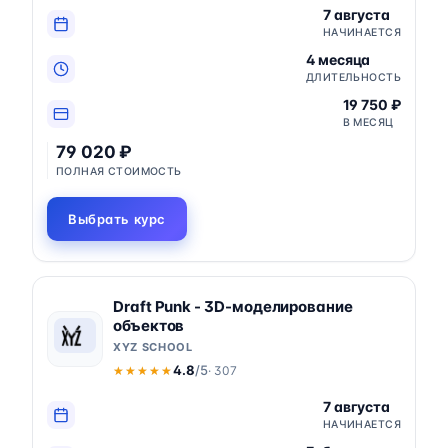
7 августа
НАЧИНАЕТСЯ
4 месяца
ДЛИТЕЛЬНОСТЬ
19 750 ₽
В МЕСЯЦ
79 020 ₽
ПОЛНАЯ СТОИМОСТЬ
Выбрать курс
Draft Punk - 3D-моделирование
объектов
XYZ SCHOOL
4.8
/5
· 307
★★★★★
★★★★★
7 августа
НАЧИНАЕТСЯ