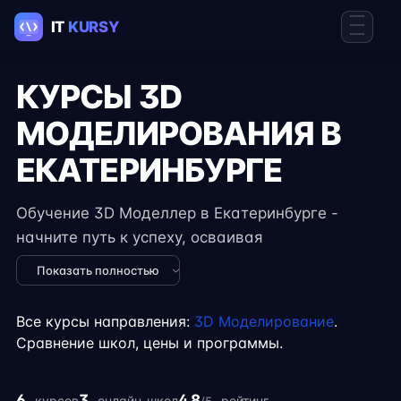
КУРСЫ 3D
МОДЕЛИРОВАНИЯ В
ЕКАТЕРИНБУРГЕ
Обучение 3D Моделлер в Екатеринбурге -
начните путь к успеху, осваивая
востребованные навыки в IT. Курсы подходят
Показать полностью
для новичков и специалистов с опытом,
включают практические задания, реальные
Все курсы направления:
3D Моделирование
.
проекты и консультации экспертов. Гибкий
Сравнение школ, цены и программы.
формат занятий позволяет совмещать
обучение с работой, учёбой или началом
6
3
4.8
курсов
онлайн-школ
рейтинг