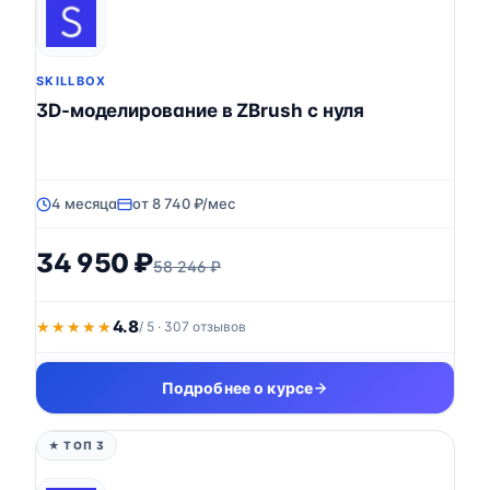
SKILLBOX
3D-моделирование в ZBrush с нуля
4 месяца
от 8 740 ₽/мес
34 950 ₽
58 246 ₽
4.8
★★★★★
★★★★★
/ 5 · 307 отзывов
Подробнее о курсе
★ ТОП 3