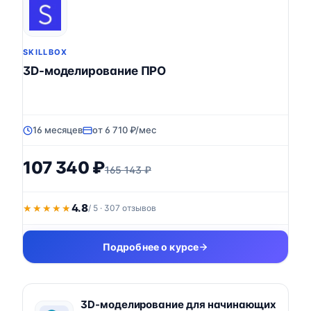
SKILLBOX
3D-моделирование ПРО
16 месяцев
от 6 710 ₽/мес
107 340 ₽
165 143 ₽
4.8
★★★★★
★★★★★
/ 5 · 307 отзывов
Подробнее о курсе
3D-моделирование для начинающих