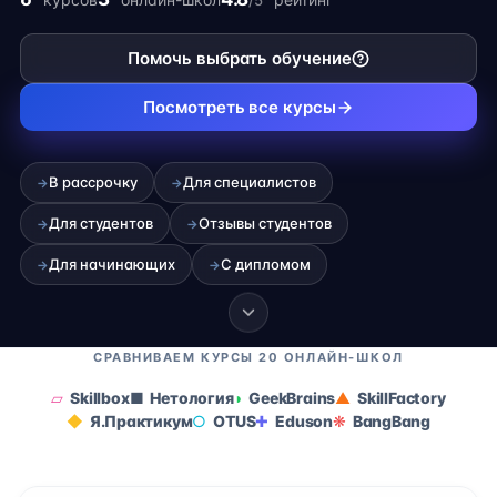
/5
карьеры на фрилансе.
Помочь выбрать обучение
Посмотреть все курсы
В рассрочку
Для специалистов
→
→
Для студентов
Отзывы студентов
→
→
Для начинающих
С дипломом
→
→
СРАВНИВАЕМ КУРСЫ 20 ОНЛАЙН-ШКОЛ
Skillbox
Нетология
GeekBrains
SkillFactory
Я.Практикум
OTUS
Eduson
BangBang