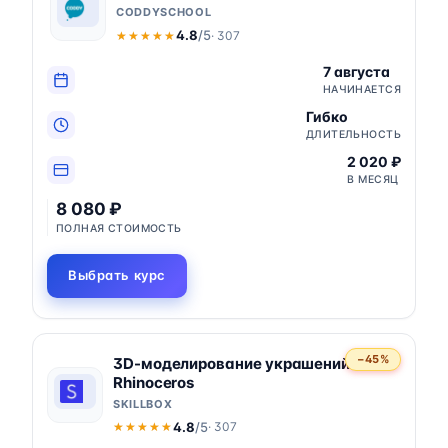
CODDYSCHOOL
4.8
/5
· 307
★★★★★
★★★★★
7 августа
НАЧИНАЕТСЯ
Гибко
ДЛИТЕЛЬНОСТЬ
2 020 ₽
В МЕСЯЦ
8 080 ₽
ПОЛНАЯ СТОИМОСТЬ
Выбрать курс
−45%
3D-моделирование украшений в
Rhinoceros
SKILLBOX
4.8
/5
· 307
★★★★★
★★★★★