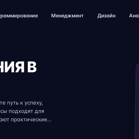
граммирование
Менеджмент
Дизайн
Ана
ИЯ В
е путь к успеху,
рсы подходят для
чают практические
 экспертов. Гибкий
ение с работой,