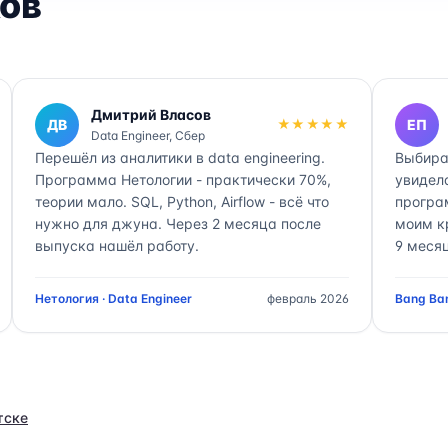
ов
Дмитрий Власов
ДВ
★★★★★
ЕП
Data Engineer, Сбер
Перешёл из аналитики в data engineering.
Выбира
Программа Нетологии - практически 70%,
увидел
теории мало. SQL, Python, Airflow - всё что
програ
нужно для джуна. Через 2 месяца после
моим к
выпуска нашёл работу.
9 месяц
Нетология · Data Engineer
февраль 2026
Bang Ban
тске