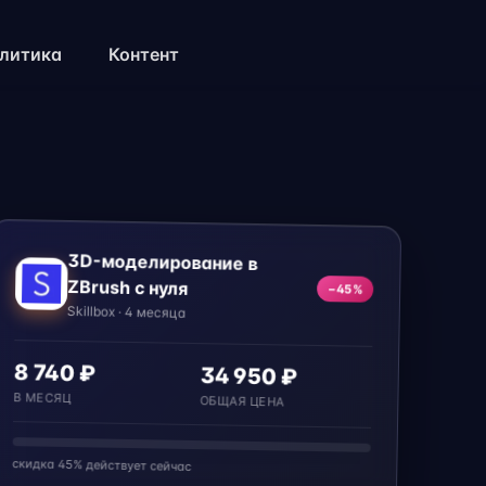
литика
Контент
3D-моделирование в
ZBrush с нуля
−45%
Skillbox · 4 месяца
8 740 ₽
34 950 ₽
В МЕСЯЦ
ОБЩАЯ ЦЕНА
скидка 45% действует сейчас