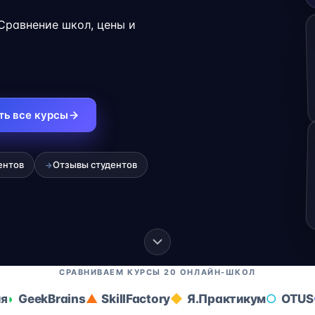
.
 Сравнение школ, цены и
ть все курсы
ентов
Отзывы студентов
→
СРАВНИВАЕМ КУРСЫ 20 ОНЛАЙН-ШКОЛ
ия
GeekBrains
SkillFactory
Я.Практикум
OTUS