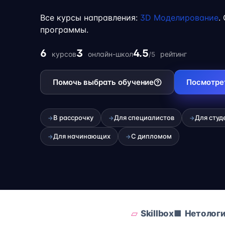
учёбой или началом карьеры на фрилансе
Все курсы направления:
3D Моделирование
.
программы.
6
3
4.5
курсов
онлайн-школ
рейтинг
/5
Помочь выбрать обучение
Посмотре
В рассрочку
Для специалистов
Для студ
→
→
→
Для начинающих
С дипломом
→
→
Skillbox
Нетолог