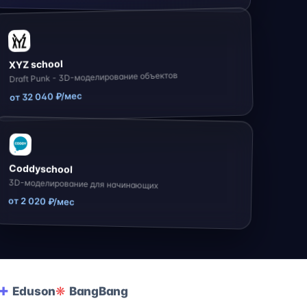
XYZ school
Draft Punk - 3D-моделирование объектов
от 32 040 ₽/мес
Coddyschool
3D-моделирование для начинающих
от 2 020 ₽/мес
Eduson
BangBang