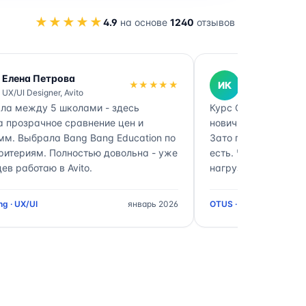
★★★★★
4.9
на основе
1240
отзывов
Елена Петрова
Иван Кузне
★★★★★
ИК
UX/UI Designer, Avito
DevOps Engine
ла между 5 школами - здесь
Курс OTUS DevOps -
а прозрачное сравнение цен и
новичков. Нагрузка
мм. Выбрала Bang Bang Education по
Зато после выпуска
ритериям. Полностью довольна - уже
есть. Через катало
ев работаю в Avito.
нагрузке между шк
g · UX/UI
январь 2026
OTUS · DevOps Enginee