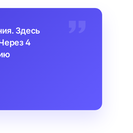
ния. Здесь
Через 4
цию