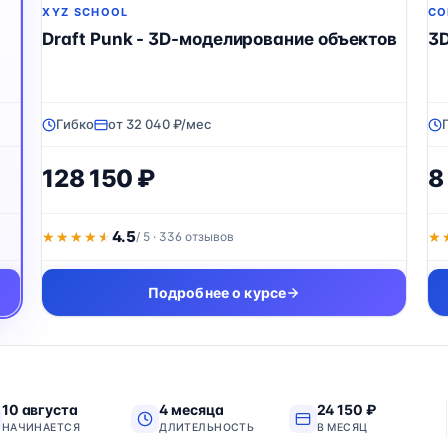
XYZ SCHOOL
CO
Draft Punk - 3D-моделирование объектов
3
Гибко
от 32 040 ₽/мес
128 150 ₽
8
4.5
★★★★★
★★★★★
/ 5 · 336 отзывов
★
★
Подробнее о курсе
10 августа
4 месяца
24 150 ₽
НАЧИНАЕТСЯ
ДЛИТЕЛЬНОСТЬ
В МЕСЯЦ