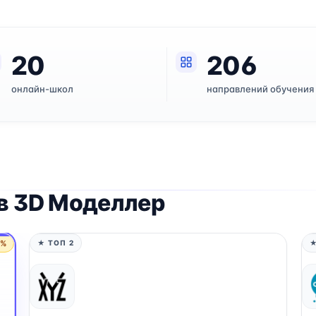
20
206
онлайн-школ
направлений обучения
в 3D Моделлер
5%
★ ТОП 2
★