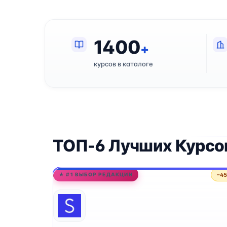
1400
+
курсов в каталоге
ТОП-6 Лучших Курсо
−4
★ #1 ВЫБОР РЕДАКЦИИ