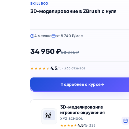
SKILLBOX
3D-моделирование в ZBrush с нуля
4 месяца
от 8 740 ₽/мес
34 950 ₽
58 246 ₽
4.5
★★★★★
★★★★★
/ 5 · 336 отзывов
Подробнее о курсе
3D-моделирование
игрового окружения
XYZ SCHOOL
4.5
/5
· 336
★★★★★
★★★★★