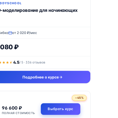
DDYSCHOOL
D-моделирование для начинающих
Гибко
от 2 020 ₽/мес
 080 ₽
4.5
★★★★
★★★★
/ 5 · 336 отзывов
Подробнее о курсе
−45%
96 600 ₽
Выбрать курс
ПОЛНАЯ СТОИМОСТЬ