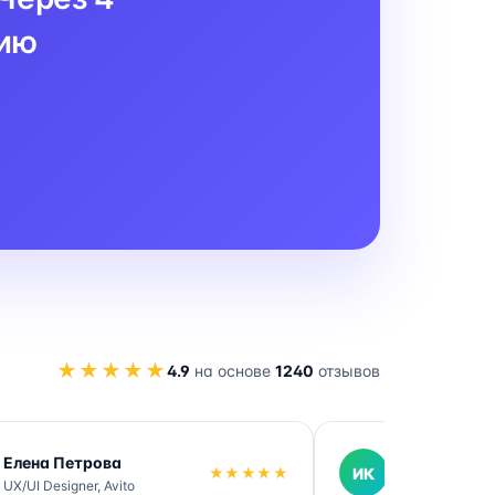
цию
★★★★★
4.9
на основе
1240
отзывов
Елена Петрова
Иван Кузне
★★★★★
ИК
UX/UI Designer, Avito
DevOps Engine