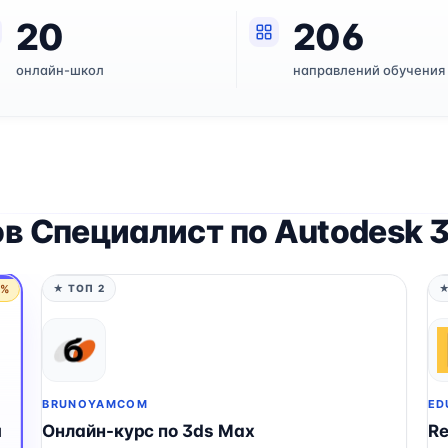
20
206
онлайн-школ
направлений обучения
в Специалист по Autodesk 
5%
★ ТОП 2
★
BRUNOYAMCOM
ED
я
Онлайн-курс по 3ds Max
Re