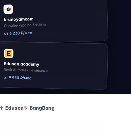
brunoyamcom
Онлайн-курс по 3ds Max
от 6 230 ₽/мес
Eduson.academy
Revit Autodesk · 4 месяца
от 9 950 ₽/мес
Eduson
BangBang