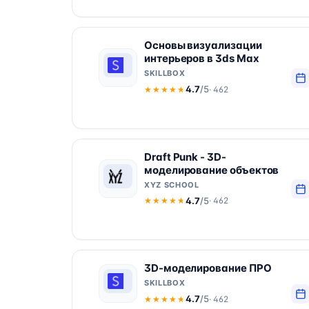
Основы визуализации
интерьеров в 3ds Max
SKILLBOX
4.7
/5
· 462
★★★★★
★★★★★
Draft Punk - 3D-
моделирование объектов
XYZ SCHOOL
4.7
/5
· 462
★★★★★
★★★★★
3D-моделирование ПРО
SKILLBOX
4.7
/5
· 462
★★★★★
★★★★★