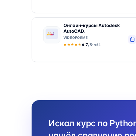
Онлайн-курсы Autodesk
AutoCAD.
VIDEOFORME
4.7
/5
· 462
★★★★★
★★★★★
Искал курс по Pytho
нашёл сравнение реа