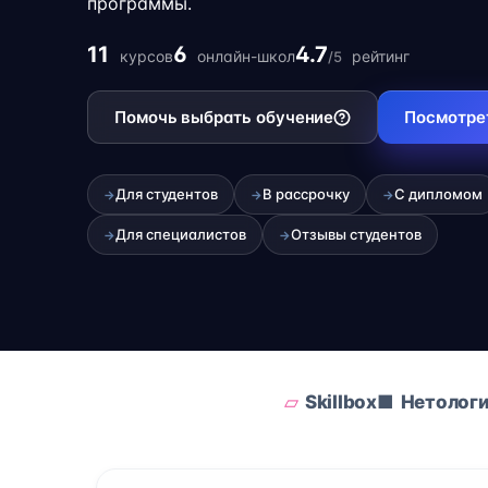
программы.
11
6
4.7
курсов
онлайн-школ
рейтинг
/5
Помочь выбрать обучение
Посмотре
Для студентов
В рассрочку
С дипломом
→
→
→
Для специалистов
Отзывы студентов
→
→
Skillbox
Нетолог