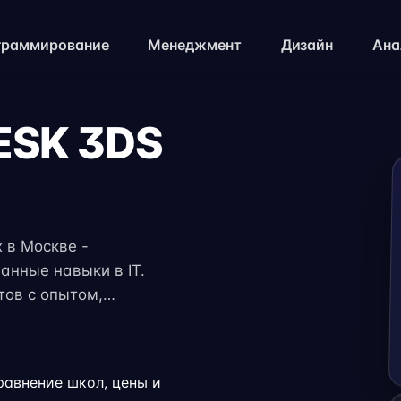
граммирование
Менеджмент
Дизайн
Ана
SK 3DS
Е
 в Москве -
ванные навыки в IT.
тов с опытом,
е проекты и
анятий позволяет
ли началом карьеры
равнение школ, цены и