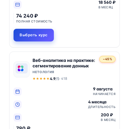
18 560 ₽
В МЕСЯЦ
74 240 ₽
ПОЛНАЯ СТОИМОСТЬ
Выбрать курс
−45%
Веб-аналитика на практике:
сегментирование данных
НЕТОЛОГИЯ
4.9
/5
· 418
★★★★★
★★★★★
9 августа
НАЧИНАЕТСЯ
4 месяца
ДЛИТЕЛЬНОСТЬ
200 ₽
В МЕСЯЦ
790 ₽