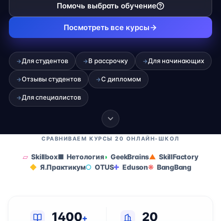
Помочь выбрать обучение
Посмотреть все курсы
Для студентов
В рассрочку
Для начинающих
→
→
→
Отзывы студентов
С дипломом
→
→
Для специалистов
→
СРАВНИВАЕМ КУРСЫ 20 ОНЛАЙН-ШКОЛ
Skillbox
Нетология
GeekBrains
SkillFactory
Я.Практикум
OTUS
Eduson
BangBang
1400
20
+