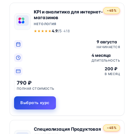
−45%
KPI и аналитика для интернет-
магазинов
НЕТОЛОГИЯ
4.9
/5
· 418
★★★★★
★★★★★
9 августа
НАЧИНАЕТСЯ
4 месяца
ДЛИТЕЛЬНОСТЬ
200 ₽
В МЕСЯЦ
790 ₽
ПОЛНАЯ СТОИМОСТЬ
Выбрать курс
−45%
Специализация Продуктовая