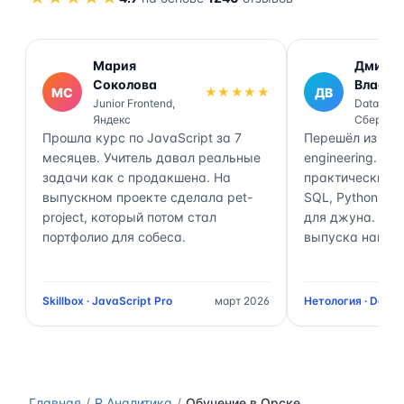
Мария
Дмитр
Соколова
Власов
МС
★★★★★
ДВ
Junior Frontend,
Data Engi
Яндекс
Сбер
Прошла курс по JavaScript за 7
Перешёл из ана
месяцев. Учитель давал реальные
engineering. П
задачи как с продакшена. На
практически 70
выпускном проекте сделала pet-
SQL, Python, Air
project, который потом стал
для джуна. Чер
портфолио для собеса.
выпуска нашёл 
Skillbox · JavaScript Pro
март 2026
Нетология · Data 
Главная
R Аналитика
Обучение в Орске