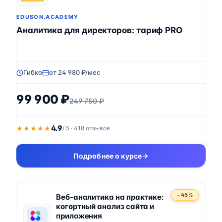
EDUSON.ACADEMY
Аналитика для директоров: тариф PRO
Гибко
от 24 980 ₽/мес
99 900 ₽
249 750 ₽
4.9
★★★★★
★★★★★
/ 5 · 418 отзывов
Подробнее о курсе
−45%
Веб-аналитика на практике:
когортный анализ сайта и
приложения