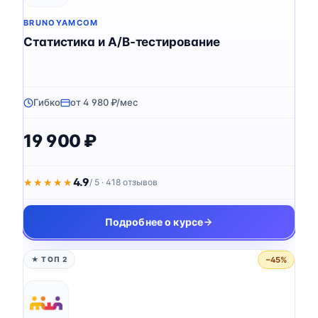
BRUNOYAMCOM
Статистика и A/B-тестирование
Гибко
от 4 980 ₽/мес
19 900 ₽
4.9
★★★★★
★★★★★
/ 5 · 418 отзывов
Подробнее о курсе
−45%
★ ТОП 2