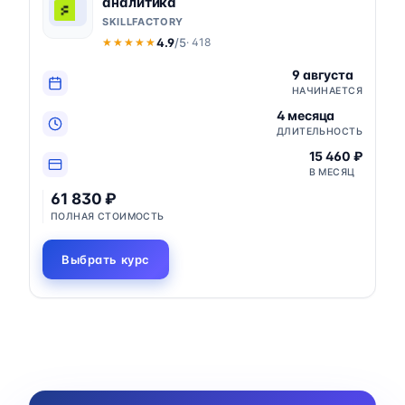
аналитика
SKILLFACTORY
4.9
/5
· 418
★★★★★
★★★★★
9 августа
НАЧИНАЕТСЯ
4 месяца
ДЛИТЕЛЬНОСТЬ
15 460 ₽
В МЕСЯЦ
61 830 ₽
ПОЛНАЯ СТОИМОСТЬ
Выбрать курс