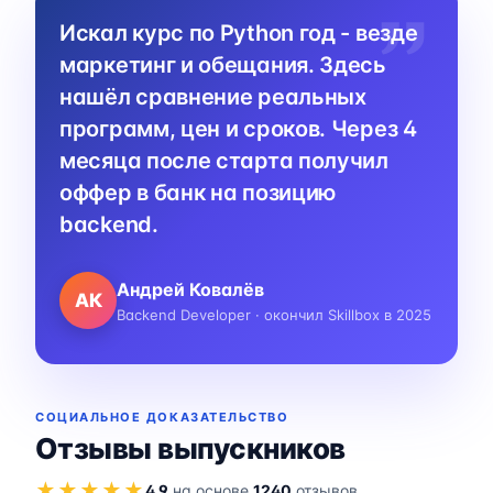
Искал курс по Python год - везде
маркетинг и обещания. Здесь
нашёл сравнение реальных
программ, цен и сроков. Через 4
месяца после старта получил
оффер в банк на позицию
backend.
Андрей Ковалёв
АК
Backend Developer · окончил Skillbox в 2025
СОЦИАЛЬНОЕ ДОКАЗАТЕЛЬСТВО
Отзывы выпускников
★★★★★
4.9
на основе
1240
отзывов