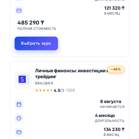
121 320 ₸
В МЕСЯЦ
485 290 ₸
ПОЛНАЯ СТОИМОСТЬ
Выбрать курс
−45%
Личные финансы: инвестиции и
трейдинг
SKILLBOX
4.5
/5
· 1205
★★★★★
★★★★★
8 августа
НАЧИНАЕТСЯ
4 месяца
ДЛИТЕЛЬНОСТЬ
134 230 ₸
В МЕСЯЦ