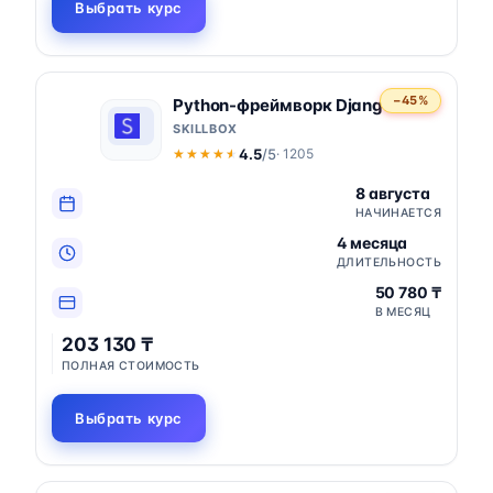
Выбрать курс
−45%
Python-фреймворк Django
SKILLBOX
4.5
/5
· 1205
★★★★★
★★★★★
8 августа
НАЧИНАЕТСЯ
4 месяца
ДЛИТЕЛЬНОСТЬ
50 780 ₸
В МЕСЯЦ
203 130 ₸
ПОЛНАЯ СТОИМОСТЬ
Выбрать курс