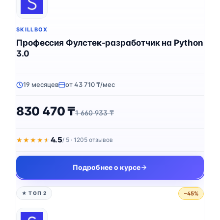
SKILLBOX
Профессия Фулстек-разработчик на Python
3.0
19 месяцев
от 43 710 ₸/мес
830 470 ₸
1 660 933 ₸
4.5
★★★★★
★★★★★
/ 5 · 1205 отзывов
Подробнее о курсе
−45%
★ ТОП 2