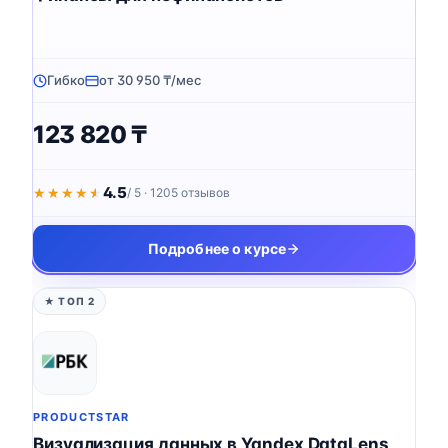
Гибко
от 30 950 ₸/мес
123 820 ₸
4.5
★★★★★
★★★★★
/ 5 · 1205 отзывов
Подробнее о курсе
★ ТОП 2
PRODUCTSTAR
Визуализация данных в Yandex DataLens