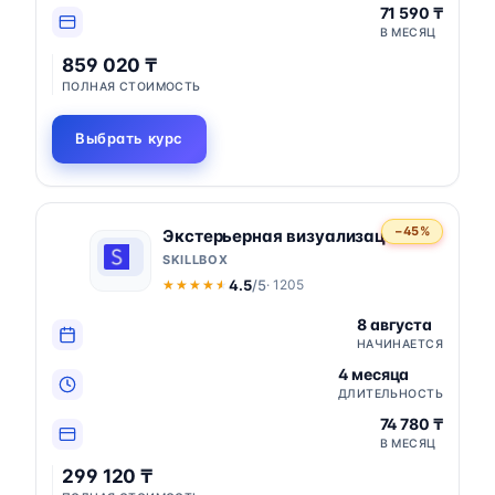
71 590 ₸
В МЕСЯЦ
859 020 ₸
ПОЛНАЯ СТОИМОСТЬ
Выбрать курс
−45%
Экстерьерная визуализация
SKILLBOX
4.5
/5
· 1205
★★★★★
★★★★★
8 августа
НАЧИНАЕТСЯ
4 месяца
ДЛИТЕЛЬНОСТЬ
74 780 ₸
В МЕСЯЦ
299 120 ₸