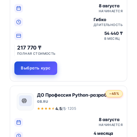
8 августа
НАЧИНАЕТСЯ
Гибко
ДЛИТЕЛЬНОСТЬ
54 440 ₸
В МЕСЯЦ
217 770 ₸
ПОЛНАЯ СТОИМОСТЬ
Выбрать курс
−45%
ДО Профессия Python-разработчик
GB.RU
4.5
/5
· 1205
★★★★★
★★★★★
8 августа
НАЧИНАЕТСЯ
4 месяца