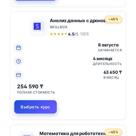
−45%
Анализ данных с дронов
SKILLBOX
4.5
/5
· 1205
★★★★★
★★★★★
8 августа
НАЧИНАЕТСЯ
4 месяца
ДЛИТЕЛЬНОСТЬ
63 650 ₸
В МЕСЯЦ
254 590 ₸
ПОЛНАЯ СТОИМОСТЬ
Выбрать курс
−45%
Математика для робототехников