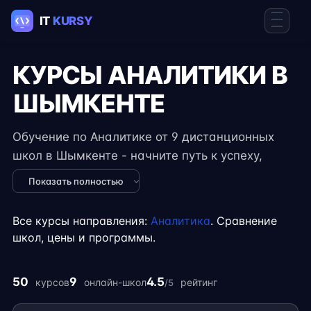
КУРСЫ АНАЛИТИКИ В
ШЫМКЕНТЕ
Обучение по Аналитике от 9 дистанционных
школ в Шымкенте - начните путь к успеху,
осваивая востребованные навыки в IT. Курсы
Показать полностью
подходят для новичков и специалистов с
опытом, включают практические задания,
Все курсы направления:
Аналитика
. Сравнение
реальные проекты и консультации экспертов.
школ, цены и программы.
Гибкий формат занятий позволяет совмещать
обучение с работой, учёбой или началом
50
9
4.5
курсов
онлайн-школ
рейтинг
/5
карьеры на фрилансе.