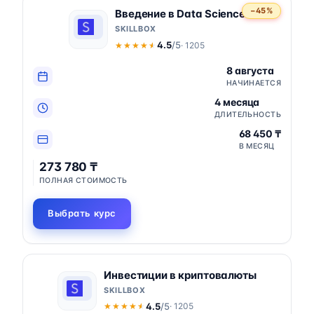
−45%
Введение в Data Science
SKILLBOX
4.5
/5
· 1205
★★★★★
★★★★★
8 августа
НАЧИНАЕТСЯ
4 месяца
ДЛИТЕЛЬНОСТЬ
68 450 ₸
В МЕСЯЦ
273 780 ₸
ПОЛНАЯ СТОИМОСТЬ
Выбрать курс
Инвестиции в криптовалюты
SKILLBOX
4.5
/5
· 1205
★★★★★
★★★★★