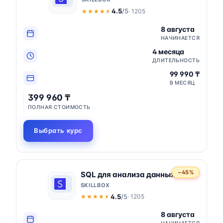
4.5
/5
· 1205
★★★★★
★★★★★
8 августа
НАЧИНАЕТСЯ
4 месяца
ДЛИТЕЛЬНОСТЬ
99 990 ₸
В МЕСЯЦ
399 960 ₸
ПОЛНАЯ СТОИМОСТЬ
Выбрать курс
−45%
SQL для анализа данных
SKILLBOX
4.5
/5
· 1205
★★★★★
★★★★★
8 августа