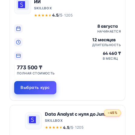
ИИ
SKILLBOX
4.5
/5
· 1205
★★★★★
★★★★★
8 августа
НАЧИНАЕТСЯ
12 месяцев
ДЛИТЕЛЬНОСТЬ
64 460 ₸
В МЕСЯЦ
773 500 ₸
ПОЛНАЯ СТОИМОСТЬ
Выбрать курс
−45%
Data Analyst с нуля до Junior
SKILLBOX
4.5
/5
· 1205
★★★★★
★★★★★