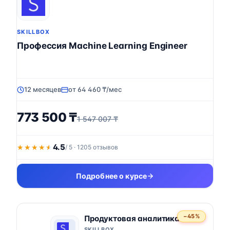
SKILLBOX
Профессия Machine Learning Engineer
12 месяцев
от 64 460 ₸/мес
773 500 ₸
1 547 007 ₸
4.5
★★★★★
★★★★★
/ 5 · 1205 отзывов
Подробнее о курсе
−45%
Продуктовая аналитика
SKILLBOX