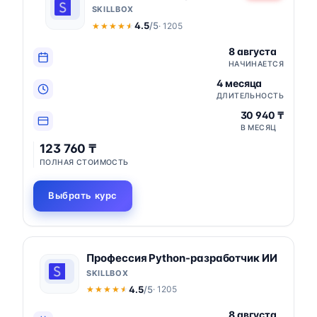
SKILLBOX
4.5
/5
· 1205
★★★★★
★★★★★
8 августа
НАЧИНАЕТСЯ
4 месяца
ДЛИТЕЛЬНОСТЬ
30 940 ₸
В МЕСЯЦ
123 760 ₸
ПОЛНАЯ СТОИМОСТЬ
Выбрать курс
Профессия Python-разработчик ИИ
SKILLBOX
4.5
/5
· 1205
★★★★★
★★★★★
8 августа