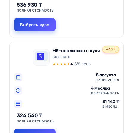
536 930 ₸
ПОЛНАЯ СТОИМОСТЬ
Выбрать курс
−45%
HR-аналитика с нуля
SKILLBOX
4.5
/5
· 1205
★★★★★
★★★★★
8 августа
НАЧИНАЕТСЯ
4 месяца
ДЛИТЕЛЬНОСТЬ
81 140 ₸
В МЕСЯЦ
324 540 ₸
ПОЛНАЯ СТОИМОСТЬ