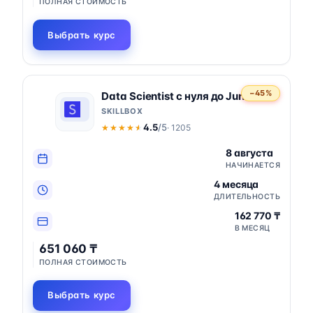
ПОЛНАЯ СТОИМОСТЬ
Выбрать курс
−45%
Data Scientist с нуля до Junior
SKILLBOX
4.5
/5
· 1205
★★★★★
★★★★★
8 августа
НАЧИНАЕТСЯ
4 месяца
ДЛИТЕЛЬНОСТЬ
162 770 ₸
В МЕСЯЦ
651 060 ₸
ПОЛНАЯ СТОИМОСТЬ
Выбрать курс