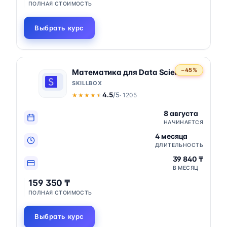
ПОЛНАЯ СТОИМОСТЬ
Выбрать курс
−45%
Математика для Data Science
SKILLBOX
4.5
/5
· 1205
★★★★★
★★★★★
8 августа
НАЧИНАЕТСЯ
4 месяца
ДЛИТЕЛЬНОСТЬ
39 840 ₸
В МЕСЯЦ
159 350 ₸
ПОЛНАЯ СТОИМОСТЬ
Выбрать курс