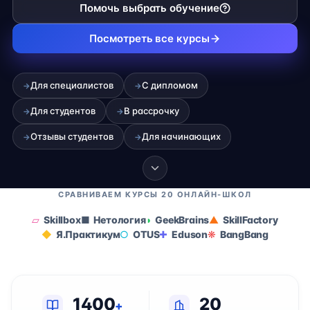
Помочь выбрать обучение
Посмотреть все курсы
Для специалистов
С дипломом
→
→
Для студентов
В рассрочку
→
→
Отзывы студентов
Для начинающих
→
→
СРАВНИВАЕМ КУРСЫ 20 ОНЛАЙН-ШКОЛ
Skillbox
Нетология
GeekBrains
SkillFactory
Я.Практикум
OTUS
Eduson
BangBang
1400
20
+