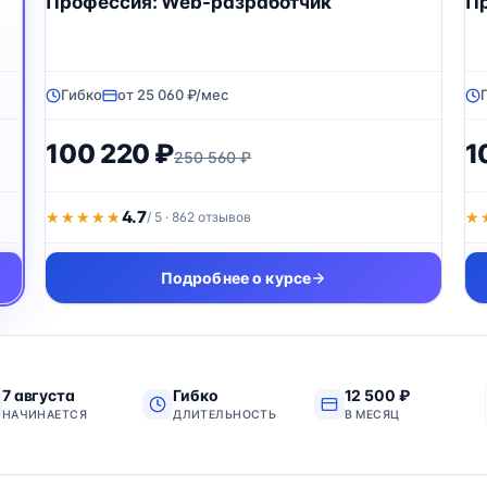
Профессия: Web-разработчик
Пр
Гибко
от 25 060 ₽/мес
100 220 ₽
1
250 560 ₽
4.7
★★★★★
★★★★★
/ 5 · 862 отзывов
★
★
Подробнее о курсе
7 августа
Гибко
12 500 ₽
НАЧИНАЕТСЯ
ДЛИТЕЛЬНОСТЬ
В МЕСЯЦ