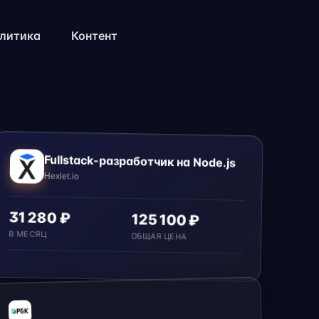
литика
Контент
Fullstack-разработчик на Node.js
Hexlet.io
31 280 ₽
125 100 ₽
В МЕСЯЦ
ОБЩАЯ ЦЕНА