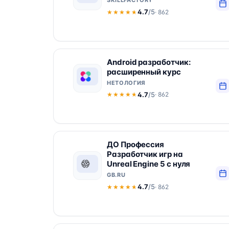
SKILLFACTORY
4.7
/5
· 862
★★★★★
★★★★★
Android разработчик:
расширенный курс
НЕТОЛОГИЯ
4.7
/5
· 862
★★★★★
★★★★★
ДО Профессия
Разработчик игр на
Unreal Engine 5 с нуля
GB.RU
4.7
/5
· 862
★★★★★
★★★★★