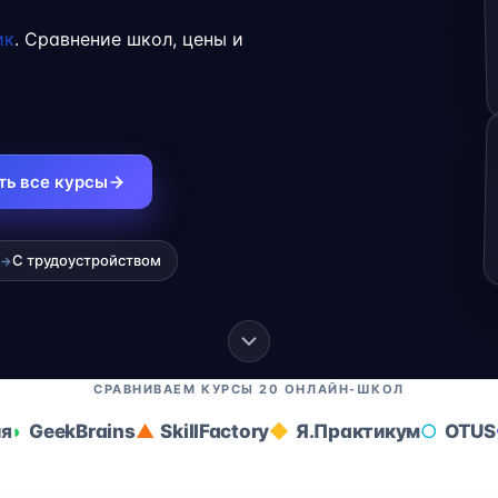
карьеры на
ик
. Сравнение школ, цены и
ть все курсы
С трудоустройством
→
СРАВНИВАЕМ КУРСЫ 20 ОНЛАЙН-ШКОЛ
ия
GeekBrains
SkillFactory
Я.Практикум
OTUS