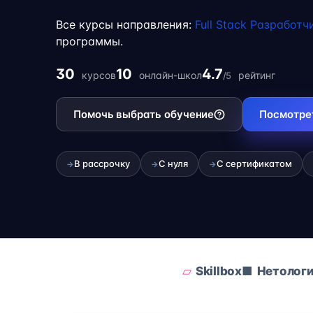
обучение с работой, учёбой или началом 
Все курсы направления:
Full Stack Разработч
фрилансе.
программы.
30
10
4.7
курсов
онлайн-школ
рейтинг
/5
Помочь выбрать обучение
Посмотре
В рассрочку
С нуля
С сертификатом
→
→
→
Skillbox
Нетолог