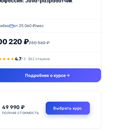
офессия: Java-разработчик
Гибко
от 25 060 ₽/мес
00 220 ₽
250 560 ₽
4.7
★★★★
★★★★
/ 5 · 862 отзывов
Подробнее о курсе
49 990 ₽
Выбрать курс
ПОЛНАЯ СТОИМОСТЬ