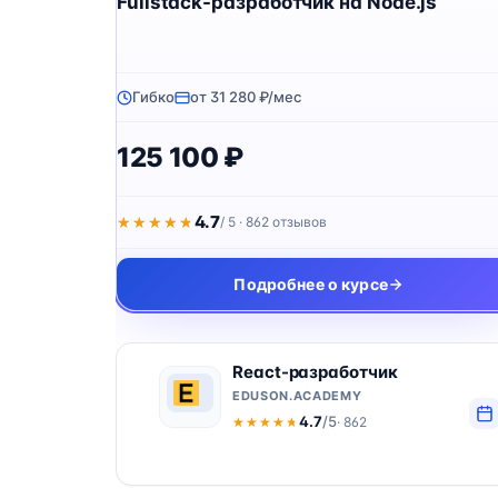
Fullstack-разработчик на Node.js
Гибко
от 31 280 ₽/мес
125 100 ₽
4.7
★★★★★
★★★★★
/ 5 · 862 отзывов
Подробнее о курсе
React-разработчик
EDUSON.ACADEMY
4.7
/5
· 862
★★★★★
★★★★★