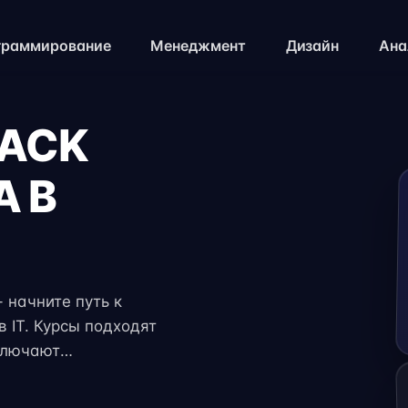
граммирование
Менеджмент
Дизайн
Ана
TACK
А В
- начните путь к
 IT. Курсы подходят
ключают
и консультации
яет совмещать