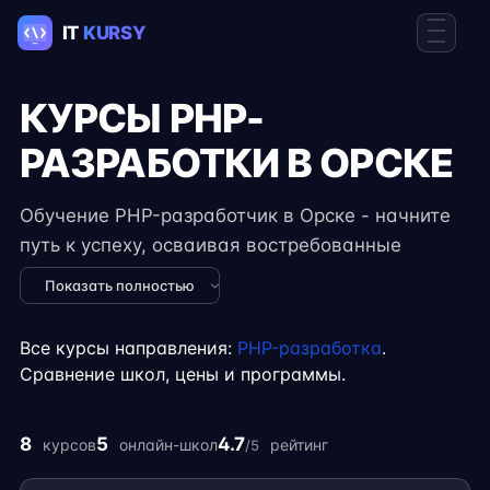
КУРСЫ PHP-
РАЗРАБОТКИ В ОРСКЕ
Обучение PHP-разработчик в Орске - начните
путь к успеху, осваивая востребованные
навыки в IT. Курсы подходят для новичков и
Показать полностью
специалистов с опытом, включают
практические задания, реальные проекты и
Все курсы направления:
PHP-разработка
.
консультации экспертов. Гибкий формат
Сравнение школ, цены и программы.
занятий позволяет совмещать обучение с
работой, учёбой или началом карьеры на
8
5
4.7
курсов
онлайн-школ
рейтинг
/5
фрилансе.