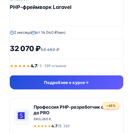
PHP-фреймворк Laravel
2 месяца
от 16 040 ₽/мес
32 070 ₽
53 452 ₽
4.7
★★★★★
★★★★★
/ 5 · 389 отзывов
Подробнее о курсе
−45%
Профессия PHP-разработчик с нуля
до PRO
SKILLBOX
4.7
/5
· 389
★★★★★
★★★★★