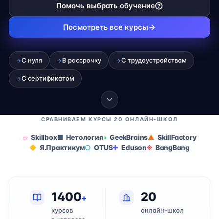
Помочь выбрать обучение
Посмотреть все курсы
С нуля
В рассрочку
С трудоустройством
→
→
→
С сертификатом
→
СРАВНИВАЕМ КУРСЫ 20 ОНЛАЙН-ШКОЛ
Skillbox
Нетология
GeekBrains
SkillFactory
Я.Практикум
OTUS
Eduson
BangBang
1400
20
+
курсов
онлайн-школ