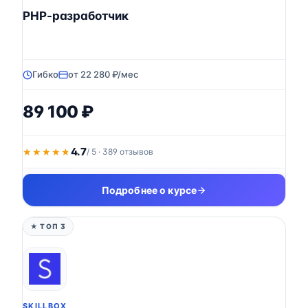
PHP-разработчик
Гибко
от 22 280 ₽/мес
89 100 ₽
4.7
★★★★★
★★★★★
/ 5 · 389 отзывов
Подробнее о курсе
★ ТОП 3
SKILLBOX