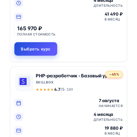
4 месяца
ДЛИТЕЛЬНОСТЬ
41 490 ₽
В МЕСЯЦ
165 970 ₽
ПОЛНАЯ СТОИМОСТЬ
Выбрать курс
−45%
PHP-разработчик - Базовый уровень
SKILLBOX
4.7
/5
· 389
★★★★★
★★★★★
7 августа
НАЧИНАЕТСЯ
4 месяца
ДЛИТЕЛЬНОСТЬ
19 880 ₽
В МЕСЯЦ