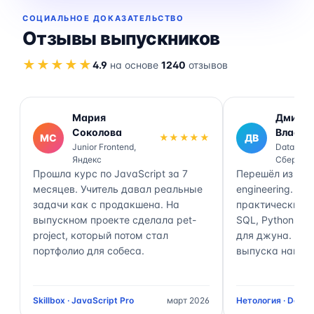
СОЦИАЛЬНОЕ ДОКАЗАТЕЛЬСТВО
Отзывы выпускников
★★★★★
4.9
на основе
1240
отзывов
Мария
Дмитр
Соколова
Власов
МС
★★★★★
ДВ
Junior Frontend,
Data Engi
Яндекс
Сбер
Прошла курс по JavaScript за 7
Перешёл из ана
месяцев. Учитель давал реальные
engineering. П
задачи как с продакшена. На
практически 70
выпускном проекте сделала pet-
SQL, Python, Air
project, который потом стал
для джуна. Чер
портфолио для собеса.
выпуска нашёл 
Skillbox · JavaScript Pro
март 2026
Нетология · Data 