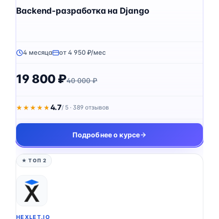
Backend-разработка на Django
4 месяца
от 4 950 ₽/мес
19 800 ₽
40 000 ₽
4.7
★★★★★
★★★★★
/ 5 · 389 отзывов
Подробнее о курсе
★ ТОП 2
HEXLET.IO