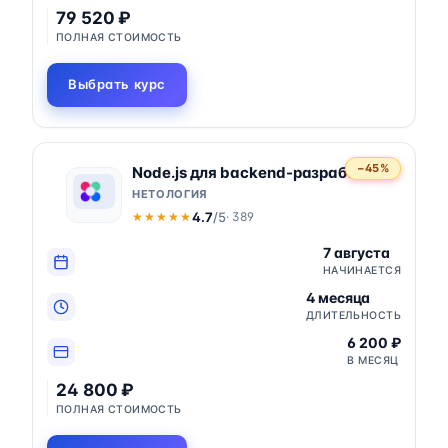
79 520 ₽
ПОЛНАЯ СТОИМОСТЬ
Выбрать курс
−45%
Node.js для backend-разработки
НЕТОЛОГИЯ
4.7
/5
· 389
★★★★★
★★★★★
7 августа
НАЧИНАЕТСЯ
4 месяца
ДЛИТЕЛЬНОСТЬ
6 200 ₽
В МЕСЯЦ
24 800 ₽
ПОЛНАЯ СТОИМОСТЬ