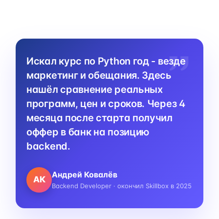
Искал курс по Python год - везде
маркетинг и обещания. Здесь
нашёл сравнение реальных
программ, цен и сроков. Через 4
месяца после старта получил
оффер в банк на позицию
backend.
Андрей Ковалёв
АК
Backend Developer · окончил Skillbox в 2025