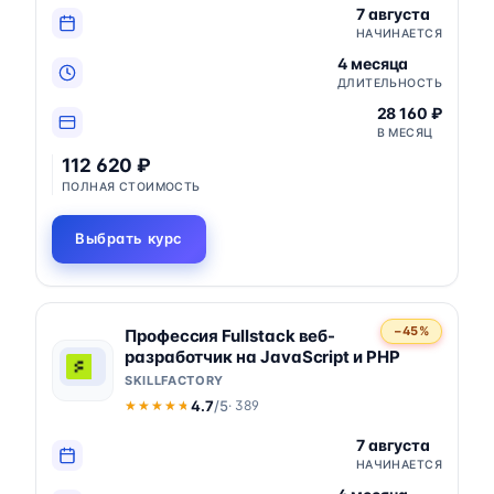
7 августа
НАЧИНАЕТСЯ
4 месяца
ДЛИТЕЛЬНОСТЬ
28 160 ₽
В МЕСЯЦ
112 620 ₽
ПОЛНАЯ СТОИМОСТЬ
Выбрать курс
−45%
Профессия Fullstack веб-
разработчик на JavaScript и PHP
SKILLFACTORY
4.7
/5
· 389
★★★★★
★★★★★
7 августа
НАЧИНАЕТСЯ