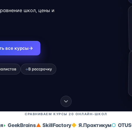
карьеры на
Сравнение школ, цены и
ть все курсы
иалистов
В рассрочку
→
СРАВНИВАЕМ КУРСЫ 20 ОНЛАЙН-ШКОЛ
ия
GeekBrains
SkillFactory
Я.Практикум
OTUS