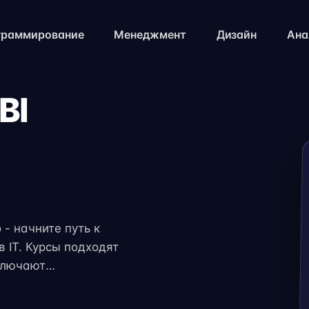
граммирование
Менеджмент
Дизайн
Ана
BI
- начните путь к
 IT. Курсы подходят
ключают
и консультации
яет совмещать