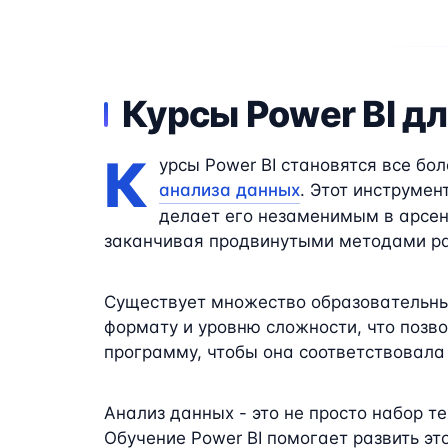
Курсы Power BI д
К
урсы Power BI становятся все бо
анализа данных
. Этот инструме
делает его незаменимым в арсена
заканчивая продвинутыми методами ра
Существует множество образовательны
формату и уровню сложности, что позв
программу, чтобы она соответствовала
Анализ данных - это не просто набор т
Обучение Power BI помогает развить эт