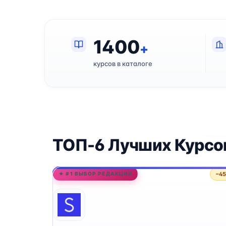
1400
+
курсов в каталоге
ТОП-6 Лучших Курсов
−4
★ #1 ВЫБОР РЕДАКЦИИ