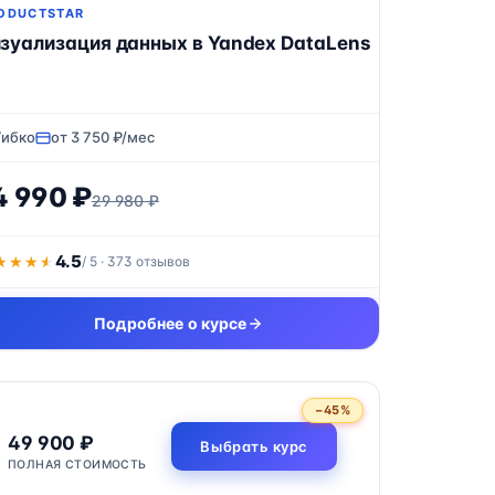
ODUCTSTAR
зуализация данных в Yandex DataLens
Гибко
от 3 750 ₽/мес
4 990 ₽
29 980 ₽
4.5
★★★★
★★★★
/ 5 · 373 отзывов
Подробнее о курсе
−45%
49 900 ₽
Выбрать курс
ПОЛНАЯ СТОИМОСТЬ