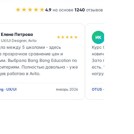
★★★★★
4.9
на основе
1240
отзывов
Елена Петрова
Иван Кузне
★★★★★
ИК
UX/UI Designer, Avito
DevOps Engine
ла между 5 школами - здесь
Курс OTUS DevOps -
а прозрачное сравнение цен и
новичков. Нагрузка
мм. Выбрала Bang Bang Education по
Зато после выпуска
ритериям. Полностью довольна - уже
есть. Через катало
ев работаю в Avito.
нагрузке между шк
g · UX/UI
январь 2026
OTUS · DevOps Enginee