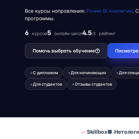
обучение с работой, учёбой или началом 
Все курсы направления:
Power Bi Аналитик
. 
фрилансе.
программы.
6
5
4.5
курсов
онлайн-школ
рейтинг
/5
Помочь выбрать обучение
Посмотре
С дипломом
Для начинающих
Для спец
→
→
→
Для студентов
Отзывы студентов
→
→
Skillbox
Нетолог