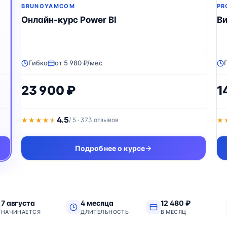
BRUNOYAMCOM
PR
Онлайн-курс Power BI
Ви
Гибко
от 5 980 ₽/мес
23 900 ₽
1
4.5
★★★★★
★★★★★
/ 5 · 373 отзывов
★
★
Подробнее о курсе
7 августа
4 месяца
12 480 ₽
НАЧИНАЕТСЯ
ДЛИТЕЛЬНОСТЬ
В МЕСЯЦ