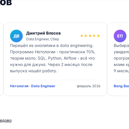
ов
Дмитрий Власов
ДВ
★★★★★
ЕП
Data Engineer, Сбер
Перешёл из аналитики в data engineering.
Выбира
Программа Нетологии - практически 70%,
увидел
теории мало. SQL, Python, Airflow - всё что
програ
нужно для джуна. Через 2 месяца после
моим к
выпуска нашёл работу.
9 месяц
Нетология · Data Engineer
февраль 2026
Bang Ban
едово