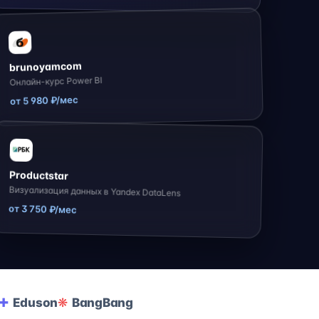
brunoyamcom
Онлайн-курс Power BI
от 5 980 ₽/мес
Productstar
Визуализация данных в Yandex DataLens
от 3 750 ₽/мес
Eduson
BangBang