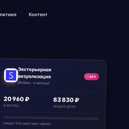
литика
Контент
Экстерьерная
визуализация
−45%
Skillbox · 4 месяца
20 960 ₽
83 830 ₽
В МЕСЯЦ
ОБЩАЯ ЦЕНА
скидка 45% действует сейчас