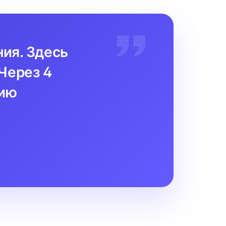
ния. Здесь
Через 4
цию