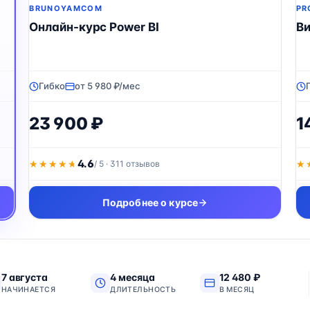
BRUNOYAMCOM
PR
Онлайн-курс Power BI
Ви
Гибко
от 5 980 ₽/мес
23 900 ₽
1
4.6
★★★★★
★★★★★
/ 5 · 311 отзывов
★
★
Подробнее о курсе
7 августа
4 месяца
12 480 ₽
НАЧИНАЕТСЯ
ДЛИТЕЛЬНОСТЬ
В МЕСЯЦ