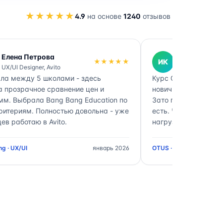
★★★★★
4.9
на основе
1240
отзывов
Елена Петрова
Иван Кузне
★★★★★
ИК
UX/UI Designer, Avito
DevOps Engine
ла между 5 школами - здесь
Курс OTUS DevOps -
а прозрачное сравнение цен и
новичков. Нагрузка
мм. Выбрала Bang Bang Education по
Зато после выпуска
ритериям. Полностью довольна - уже
есть. Через катало
ев работаю в Avito.
нагрузке между шк
g · UX/UI
январь 2026
OTUS · DevOps Enginee