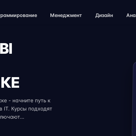
граммирование
Менеджмент
Дизайн
Ана
BI
КЕ
ке - начните путь к
 IT. Курсы подходят
ключают
и консультации
яет совмещать