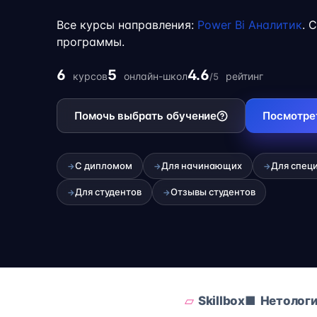
обучение с работой, учёбой или началом 
Все курсы направления:
Power Bi Аналитик
. 
фрилансе.
программы.
6
5
4.6
курсов
онлайн-школ
рейтинг
/5
Помочь выбрать обучение
Посмотре
С дипломом
Для начинающих
Для спец
→
→
→
Для студентов
Отзывы студентов
→
→
Skillbox
Нетолог