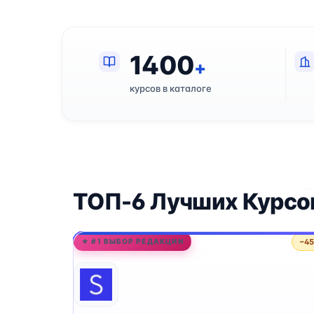
1400
+
курсов в каталоге
ТОП-6 Лучших Курсов
−4
★ #1 ВЫБОР РЕДАКЦИИ