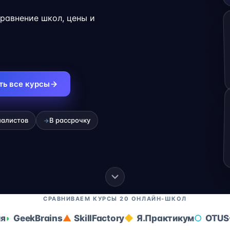
карьеры на
Сравнение школ, цены и
ть все курсы
иалистов
В рассрочку
→
СРАВНИВАЕМ КУРСЫ 20 ОНЛАЙН-ШКОЛ
ия
GeekBrains
SkillFactory
Я.Практикум
OTUS