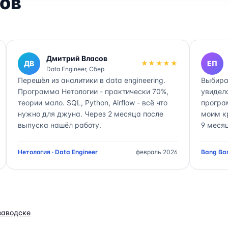
ов
Дмитрий Власов
ДВ
★★★★★
ЕП
Data Engineer, Сбер
Перешёл из аналитики в data engineering.
Выбира
Программа Нетологии - практически 70%,
увидел
теории мало. SQL, Python, Airflow - всё что
програ
нужно для джуна. Через 2 месяца после
моим к
выпуска нашёл работу.
9 месяц
Нетология · Data Engineer
февраль 2026
Bang Ban
заводске