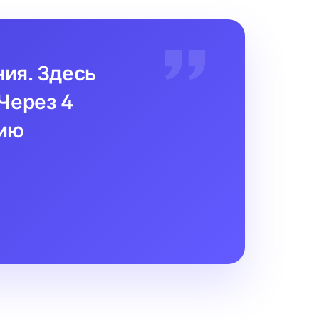
ния. Здесь
Через 4
цию