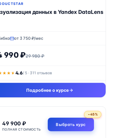
ODUCTSTAR
зуализация данных в Yandex DataLens
Гибко
от 3 750 ₽/мес
4 990 ₽
29 980 ₽
4.6
★★★★
★★★★
/ 5 · 311 отзывов
Подробнее о курсе
−45%
49 900 ₽
Выбрать курс
ПОЛНАЯ СТОИМОСТЬ