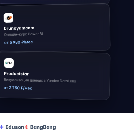
brunoyamcom
Онлайн-курс Power BI
от 5 980 ₽/мес
Productstar
Визуализация данных в Yandex DataLens
от 3 750 ₽/мес
Eduson
BangBang