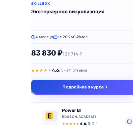
SKILLBOX
Экстерьерная визуализация
4 месяца
от 20 960 ₽/мес
83 830 ₽
139 714 ₽
4.6
★★★★★
★★★★★
/ 5 · 311 отзывов
Подробнее о курсе
Power BI
EDUSON.ACADEMY
4.6
/5
· 311
★★★★★
★★★★★