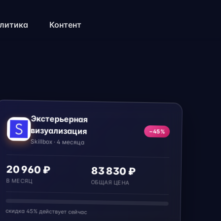
литика
Контент
Экстерьерная
визуализация
−45%
Skillbox · 4 месяца
20 960 ₽
83 830 ₽
В МЕСЯЦ
ОБЩАЯ ЦЕНА
скидка 45% действует сейчас