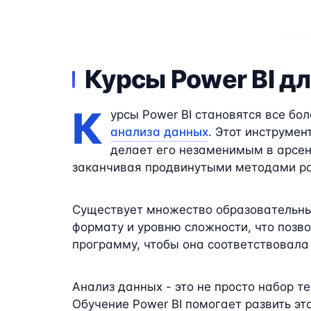
Курсы Power BI д
К
урсы Power BI становятся все бо
анализа данных
. Этот инструме
делает его незаменимым в арсена
заканчивая продвинутыми методами ра
Существует множество образовательны
формату и уровню сложности, что позв
программу, чтобы она соответствовала
Анализ данных - это не просто набор т
Обучение Power BI помогает развить эт