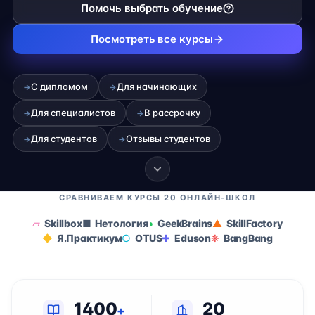
Помочь выбрать обучение
Посмотреть все курсы
С дипломом
Для начинающих
→
→
Для специалистов
В рассрочку
→
→
Для студентов
Отзывы студентов
→
→
СРАВНИВАЕМ КУРСЫ 20 ОНЛАЙН-ШКОЛ
Skillbox
Нетология
GeekBrains
SkillFactory
Я.Практикум
OTUS
Eduson
BangBang
1400
20
+