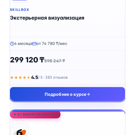
SKILLBOX
Экстерьерная визуализация
4 месяца
от 74 780 ₸/мес
299 120 ₸
598 247 ₸
4.5
★★★★★
★★★★★
/ 5 · 383 отзывов
Подробнее о курсе
★ #1 ВЫБОР РЕДАКЦИИ