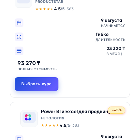
PRODUCTSTAR
4.5
/5
· 383
★★★★★
★★★★★
9 августа
НАЧИНАЕТСЯ
Гибко
ДЛИТЕЛЬНОСТЬ
23 320 ₸
В МЕСЯЦ
93 270 ₸
ПОЛНАЯ СТОИМОСТЬ
Выбрать курс
−45%
Power BI и Excel для продвинутых
НЕТОЛОГИЯ
4.5
/5
· 383
★★★★★
★★★★★
9 августа