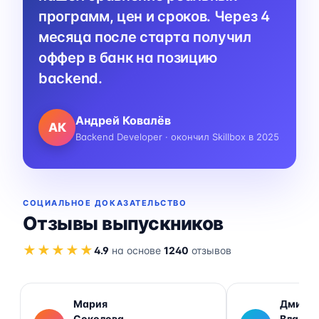
программ, цен и сроков. Через 4
месяца после старта получил
оффер в банк на позицию
backend.
Андрей Ковалёв
АК
Backend Developer · окончил Skillbox в 2025
СОЦИАЛЬНОЕ ДОКАЗАТЕЛЬСТВО
Отзывы выпускников
★★★★★
4.9
на основе
1240
отзывов
Мария
Дмитр
Соколова
Власов