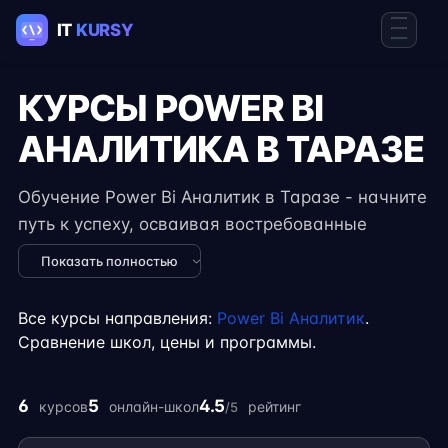
КУРСЫ POWER BI
АНАЛИТИКА В ТАРАЗЕ
Обучение Power Bi Аналитик в Таразе - начните
путь к успеху, осваивая востребованные
навыки в IT. Курсы подходят для новичков и
Показать полностью
специалистов с опытом, включают
практические задания, реальные проекты и
Все курсы направления:
Power Bi Аналитик
.
консультации экспертов. Гибкий формат
Сравнение школ, цены и программы.
занятий позволяет совмещать обучение с
работой, учёбой или началом карьеры на
6
5
4.5
курсов
онлайн-школ
рейтинг
/5
фрилансе.