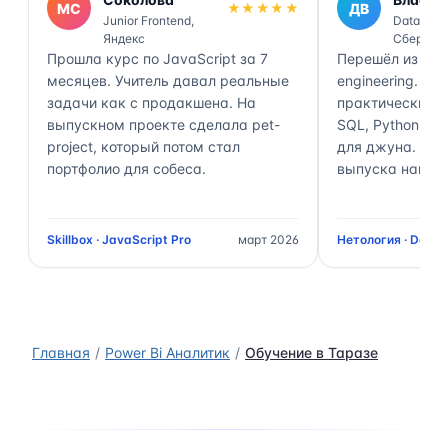
МС
★★★★★
ДВ
Junior Frontend,
Data Engi
Яндекс
Сбер
Прошла курс по JavaScript за 7
Перешёл из ана
месяцев. Учитель давал реальные
engineering. П
задачи как с продакшена. На
практически 70
выпускном проекте сделала pet-
SQL, Python, Air
project, который потом стал
для джуна. Чер
портфолио для собеса.
выпуска нашёл 
Skillbox · JavaScript Pro
март 2026
Нетология · Data 
Главная
Power Bi Аналитик
Обучение в Таразе