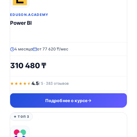
EDUSON.ACADEMY
Power BI
4 месяца
от 77 620 ₸/мес
310 480 ₸
4.5
★★★★★
★★★★★
/ 5 · 383 отзывов
Подробнее о курсе
★ ТОП 3