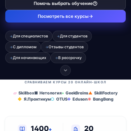
Помочь выбрать обучение
Посмотреть все курсы
Для специалистов
Для студентов
→
→
С дипломом
Отзывы студентов
→
→
Для начинающих
В рассрочку
→
→
СРАВНИВАЕМ КУРСЫ 20 ОНЛАЙН-ШКОЛ
Skillbox
Нетология
GeekBrains
SkillFactory
Я.Практикум
OTUS
Eduson
BangBang
1400
20
+