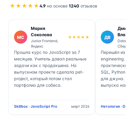
★★★★★
4.9
на основе
1240
отзывов
Мария
Дмитр
Соколова
Власов
МС
★★★★★
ДВ
Junior Frontend,
Data Engi
Яндекс
Сбер
Прошла курс по JavaScript за 7
Перешёл из ана
месяцев. Учитель давал реальные
engineering. П
задачи как с продакшена. На
практически 70
выпускном проекте сделала pet-
SQL, Python, Air
project, который потом стал
для джуна. Чер
портфолио для собеса.
выпуска нашёл 
Skillbox · JavaScript Pro
март 2026
Нетология · Data 