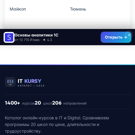
Майкоп
Тюмень
×
Основы аналитики 1C
Открыть →
от 13 710 ₽/мес · ★ 4.3
1400+
20
206
курсов
школ
направлений
Каталог онлайн-курсов в IT и Digital. Сравниваем
программы 20 школ по цене, длительности и
трудоустройству.