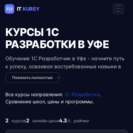
КУРСЫ 1C
РАЗРАБОТКИ В УФЕ
Обучение 1C Разработчик в Уфе - начните путь
к успеху, осваивая востребованные навыки в
IT. Курсы подходят для новичков и
Показать полностью
специалистов с опытом, включают
практические задания, реальные проекты и
Все курсы направления:
1C Разработка
.
консультации экспертов. Гибкий формат
Сравнение школ, цены и программы.
занятий позволяет совмещать обучение с
работой, учёбой или началом карьеры на
2
2
4.3
курсов
онлайн-школ
рейтинг
/5
фрилансе.