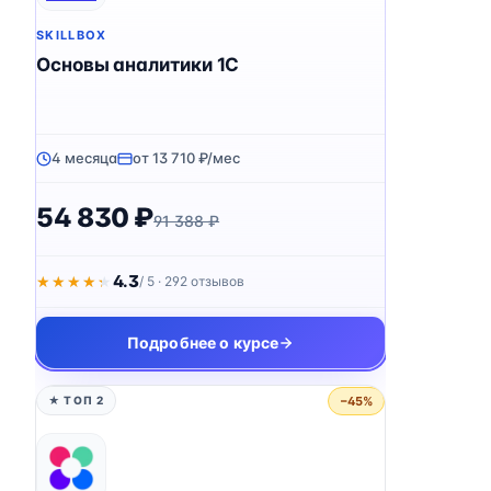
SKILLBOX
Основы аналитики 1C
4 месяца
от 13 710 ₽/мес
54 830 ₽
91 388 ₽
4.3
★★★★★
★★★★★
/ 5 · 292 отзывов
Подробнее о курсе
−45%
★ ТОП 2