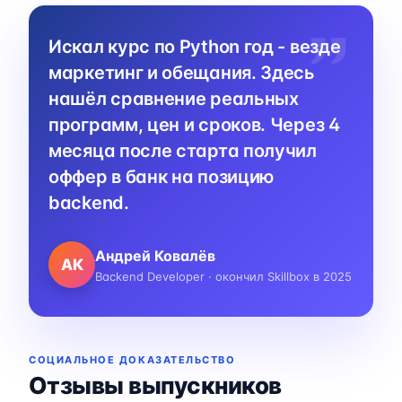
Искал курс по Python год - везде
маркетинг и обещания. Здесь
нашёл сравнение реальных
программ, цен и сроков. Через 4
месяца после старта получил
оффер в банк на позицию
backend.
Андрей Ковалёв
АК
Backend Developer · окончил Skillbox в 2025
СОЦИАЛЬНОЕ ДОКАЗАТЕЛЬСТВО
Отзывы выпускников