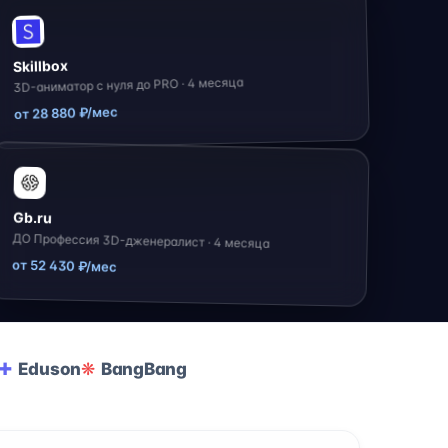
Skillbox
3D-аниматор с нуля до PRO · 4 месяца
от 28 880 ₽/мес
Gb.ru
ДО Профессия 3D-дженералист · 4 месяца
от 52 430 ₽/мес
Eduson
BangBang