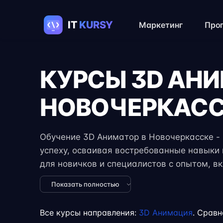
Маркетинг
Про
КУРСЫ 3D АН
НОВОЧЕРКАС
Обучение 3D Аниматор в Новочеркасске - 
успеху, осваивая востребованные навыки в
для новичков и специалистов с опытом, в
практические задания, реальные проекты 
Показать полностью
экспертов. Гибкий формат занятий позвол
обучение с работой, учёбой или началом 
Все курсы направления:
3D Анимация
. Сравн
фрилансе.