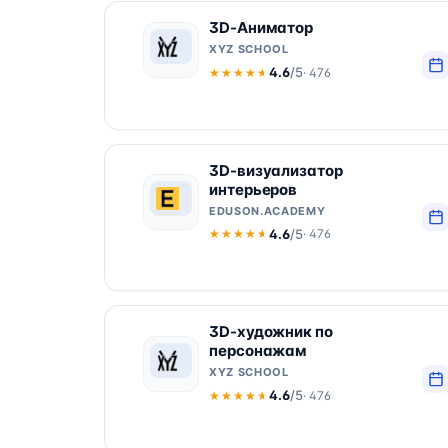
3D-Аниматор
XYZ SCHOOL
4.6
/5
· 476
★★★★★
★★★★★
3D-визуализатор
интерьеров
EDUSON.ACADEMY
4.6
/5
· 476
★★★★★
★★★★★
3D-художник по
персонажам
XYZ SCHOOL
4.6
/5
· 476
★★★★★
★★★★★