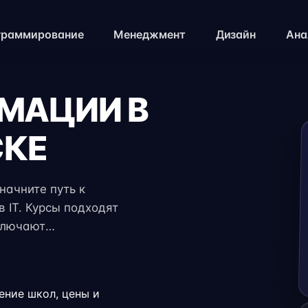
граммирование
Менеджмент
Дизайн
Ана
ИМАЦИИ В
СКЕ
начните путь к
 IT. Курсы подходят
ключают
и консультации
яет совмещать
карьеры на
ение школ, цены и