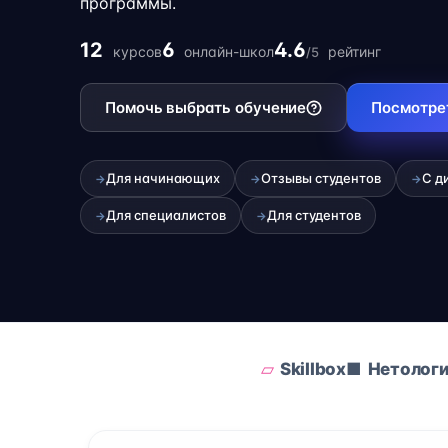
программы.
12
6
4.6
курсов
онлайн-школ
рейтинг
/5
Помочь выбрать обучение
Посмотре
Для начинающих
Отзывы студентов
С д
→
→
→
Для специалистов
Для студентов
→
→
Skillbox
Нетолог