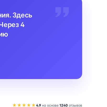
ния. Здесь
Через 4
цию
★★★★★
4.9
на основе
1240
отзывов