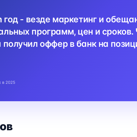
n год - везде маркетинг и обеща
льных программ, цен и сроков. 
 получил оффер в банк на пози
x в 2025
ов