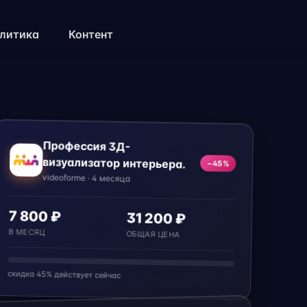
литика
Контент
Профессия 3Д-
визуализатор интерьера.
−45%
videoforme · 4 месяца
7 800 ₽
31 200 ₽
В МЕСЯЦ
ОБЩАЯ ЦЕНА
скидка 45% действует сейчас