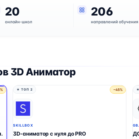
20
206
онлайн-школ
направлений обучения
ов 3D Аниматор
5%
−45%
★ ТОП 2
★
SKILLBOX
GB
.
3D-аниматор с нуля до PRO
Д