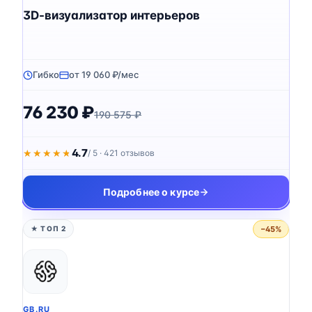
3D-визуализатор интерьеров
Гибко
от 19 060 ₽/мес
76 230 ₽
190 575 ₽
4.7
★★★★★
★★★★★
/ 5 · 421 отзывов
Подробнее о курсе
−45%
★ ТОП 2
GB.RU