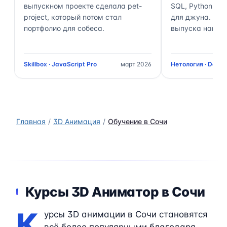
выпускном проекте сделала pet-
SQL, Python, Air
project, который потом стал
для джуна. Чер
портфолио для собеса.
выпуска нашёл 
Skillbox · JavaScript Pro
март 2026
Нетология · Data 
Главная
3D Анимация
Обучение в Сочи
Курсы 3D Аниматор в Сочи
К
урсы 3D анимации в Сочи становятся
всё более популярными благодаря