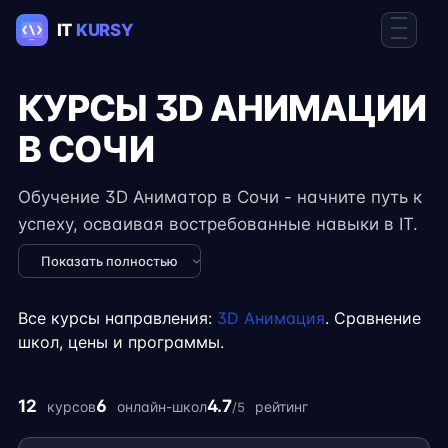
КУРСЫ 3D АНИМАЦИИ
В СОЧИ
Обучение 3D Аниматор в Сочи - начните путь к
успеху, осваивая востребованные навыки в IT.
Курсы подходят для новичков и специалистов с
Показать полностью
опытом, включают практические задания,
реальные проекты и консультации экспертов.
Все курсы направления:
3D Анимация
. Сравнение
Гибкий формат занятий позволяет совмещать
школ, цены и программы.
обучение с работой, учёбой или началом
карьеры на фрилансе.
12
6
4.7
курсов
онлайн-школ
рейтинг
/5