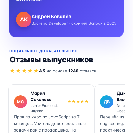
Андрей Ковалёв
АК
Backend Developer · окончил Skillbox в 2025
СОЦИАЛЬНОЕ ДОКАЗАТЕЛЬСТВО
Отзывы выпускников
★★★★★
4.9
на основе
1240
отзывов
Мария
Дмитр
Соколова
Власов
МС
★★★★★
ДВ
Junior Frontend,
Data Engi
Яндекс
Сбер
Прошла курс по JavaScript за 7
Перешёл из ана
месяцев. Учитель давал реальные
engineering. П
задачи как с продакшена. На
практически 70