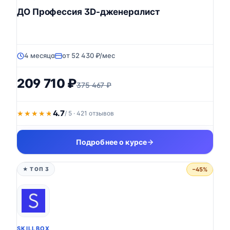
ДО Профессия 3D-дженералист
4 месяца
от 52 430 ₽/мес
209 710 ₽
375 467 ₽
4.7
★★★★★
★★★★★
/ 5 · 421 отзывов
Подробнее о курсе
−45%
★ ТОП 3
SKILLBOX