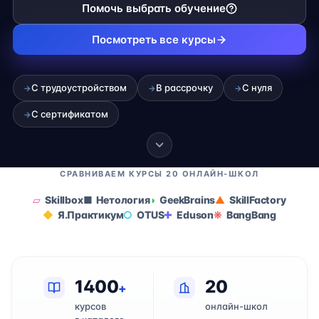
Помочь выбрать обучение
Посмотреть все курсы
С трудоустройством
В рассрочку
С нуля
→
→
→
С сертификатом
→
СРАВНИВАЕМ КУРСЫ 20 ОНЛАЙН-ШКОЛ
Skillbox
Нетология
GeekBrains
SkillFactory
Я.Практикум
OTUS
Eduson
BangBang
1400
20
+
курсов
онлайн-школ