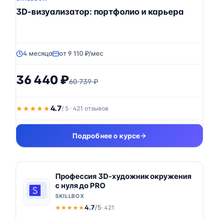
3D-визуализатор: портфолио и карьера
4 месяца
от 9 110 ₽/мес
36 440 ₽
60 739 ₽
4.7
★★★★★
★★★★★
/ 5 · 421 отзывов
Подробнее о курсе
Профессия 3D-художник окружения
с нуля до PRO
SKILLBOX
4.7
/5
· 421
★★★★★
★★★★★