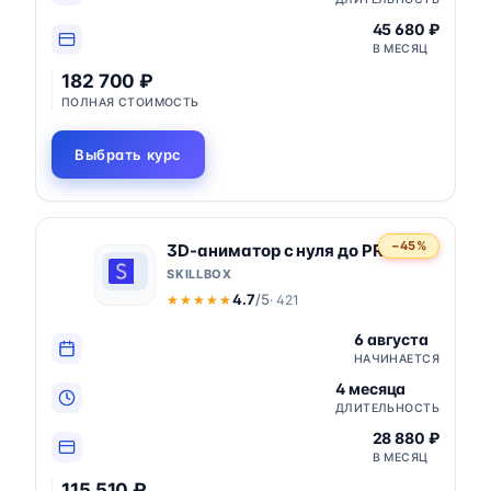
45 680 ₽
В МЕСЯЦ
182 700 ₽
ПОЛНАЯ СТОИМОСТЬ
Выбрать курс
−45%
3D-аниматор с нуля до PRO
SKILLBOX
4.7
/5
· 421
★★★★★
★★★★★
6 августа
НАЧИНАЕТСЯ
4 месяца
ДЛИТЕЛЬНОСТЬ
28 880 ₽
В МЕСЯЦ
115 510 ₽