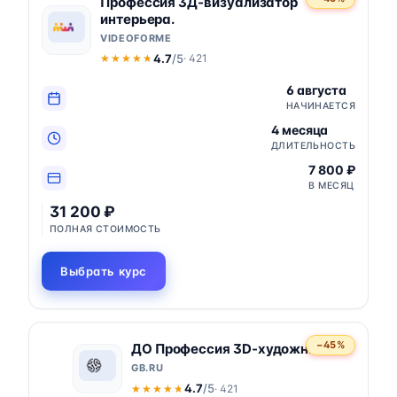
Профессия 3Д-визуализатор
интерьера.
VIDEOFORME
4.7
/5
· 421
★★★★★
★★★★★
6 августа
НАЧИНАЕТСЯ
4 месяца
ДЛИТЕЛЬНОСТЬ
7 800 ₽
В МЕСЯЦ
31 200 ₽
ПОЛНАЯ СТОИМОСТЬ
Выбрать курс
−45%
ДО Профессия 3D-художник
GB.RU
4.7
/5
· 421
★★★★★
★★★★★