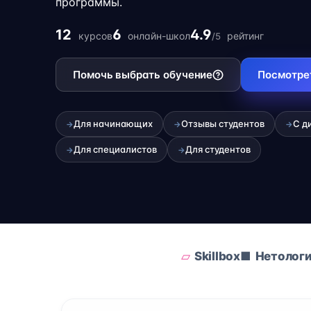
программы.
12
6
4.9
курсов
онлайн-школ
рейтинг
/5
Помочь выбрать обучение
Посмотре
Для начинающих
Отзывы студентов
С д
→
→
→
Для специалистов
Для студентов
→
→
Skillbox
Нетолог