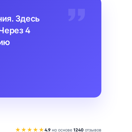
ния. Здесь
Через 4
цию
★★★★★
4.9
на основе
1240
отзывов