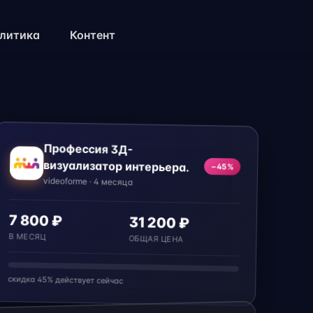
литика
Контент
Профессия 3Д-
визуализатор интерьера.
−45%
videoforme · 4 месяца
7 800 ₽
31 200 ₽
В МЕСЯЦ
ОБЩАЯ ЦЕНА
скидка 45% действует сейчас