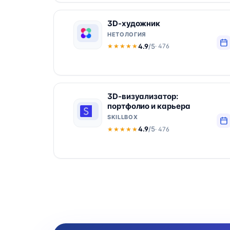
3D-художник
НЕТОЛОГИЯ
4.9
/5
· 476
★★★★★
★★★★★
3D-визуализатор:
портфолио и карьера
SKILLBOX
4.9
/5
· 476
★★★★★
★★★★★