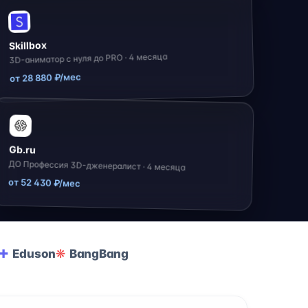
Skillbox
3D-аниматор с нуля до PRO · 4 месяца
от 28 880 ₽/мес
Gb.ru
ДО Профессия 3D-дженералист · 4 месяца
от 52 430 ₽/мес
Eduson
BangBang