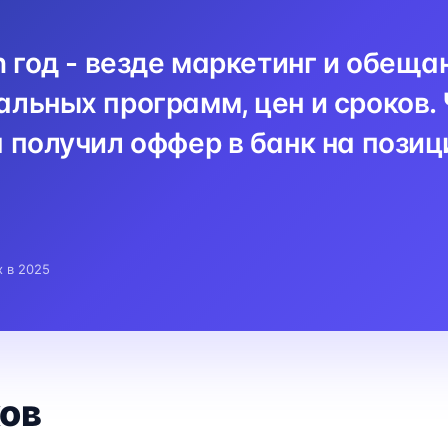
n год - везде маркетинг и обеща
льных программ, цен и сроков. 
 получил оффер в банк на пози
x в 2025
ов