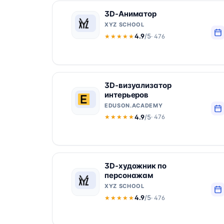
3D-Аниматор
XYZ SCHOOL
4.9
/5
· 476
★★★★★
★★★★★
3D-визуализатор
интерьеров
EDUSON.ACADEMY
4.9
/5
· 476
★★★★★
★★★★★
3D-художник по
персонажам
XYZ SCHOOL
4.9
/5
· 476
★★★★★
★★★★★