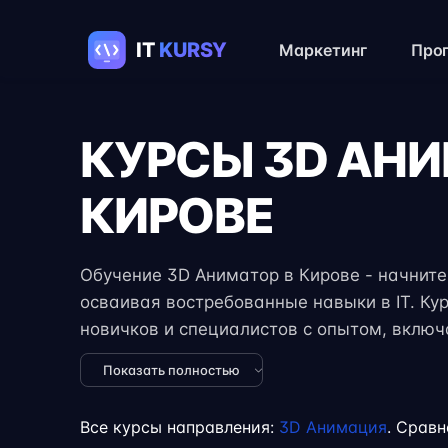
Маркетинг
Про
КУРСЫ 3D АН
КИРОВЕ
Обучение 3D Аниматор в Кирове - начните 
осваивая востребованные навыки в IT. Ку
новичков и специалистов с опытом, вклю
задания, реальные проекты и консультации
Показать полностью
формат занятий позволяет совмещать обуч
учёбой или началом карьеры на фрилансе
Все курсы направления:
3D Анимация
. Сравн