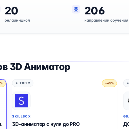
20
206
онлайн-школ
направлений обучения
ов 3D Аниматор
5%
−45%
★ ТОП 2
★
SKILLBOX
GB
.
3D-аниматор с нуля до PRO
Д