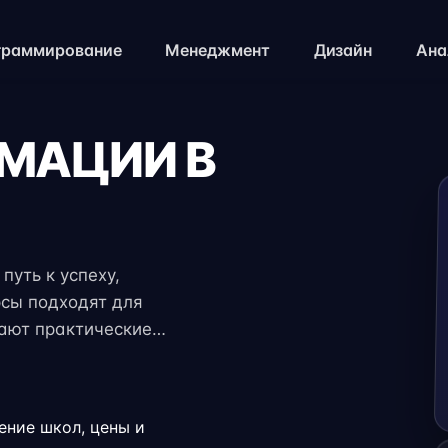
граммирование
Менеджмент
Дизайн
Ана
ИМАЦИИ В
путь к успеху,
рсы подходят для
чают практические
 экспертов. Гибкий
ение с работой,
.
ение школ, цены и