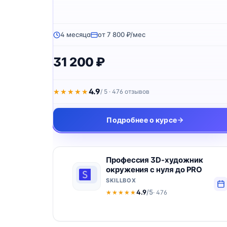
4 месяца
от 7 800 ₽/мес
31 200 ₽
4.9
★★★★★
★★★★★
/ 5 · 476 отзывов
Подробнее о курсе
Профессия 3D-художник
окружения с нуля до PRO
SKILLBOX
4.9
/5
· 476
★★★★★
★★★★★