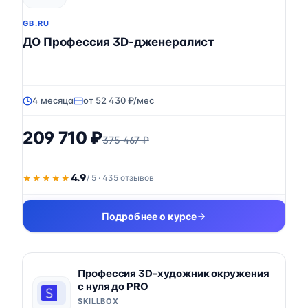
GB.RU
ДО Профессия 3D-дженералист
4 месяца
от 52 430 ₽/мес
209 710 ₽
375 467 ₽
4.9
★★★★★
★★★★★
/ 5 · 435 отзывов
Подробнее о курсе
Профессия 3D-художник окружения
с нуля до PRO
SKILLBOX