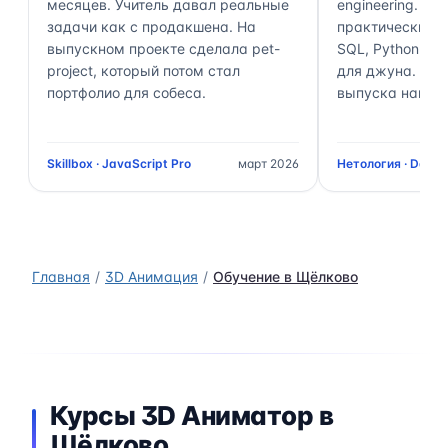
месяцев. Учитель давал реальные
engineering. П
задачи как с продакшена. На
практически 70
выпускном проекте сделала pet-
SQL, Python, Air
project, который потом стал
для джуна. Чер
портфолио для собеса.
выпуска нашёл 
Skillbox · JavaScript Pro
март 2026
Нетология · Data 
Главная
3D Анимация
Обучение в Щёлково
Курсы 3D Аниматор в
Щёлково