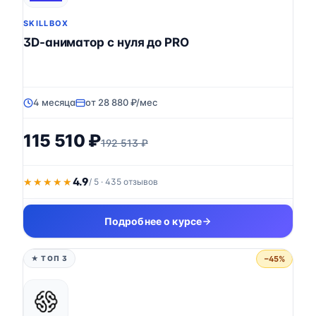
SKILLBOX
3D-аниматор с нуля до PRO
4 месяца
от 28 880 ₽/мес
115 510 ₽
192 513 ₽
4.9
★★★★★
★★★★★
/ 5 · 435 отзывов
Подробнее о курсе
−45%
★ ТОП 3