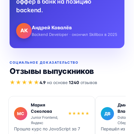
оффер в банк на позицию
backend.
Андрей Ковалёв
АК
Backend Developer · окончил Skillbox в 2025
СОЦИАЛЬНОЕ ДОКАЗАТЕЛЬСТВО
Отзывы выпускников
★★★★★
4.9
на основе
1240
отзывов
Мария
Дмитр
Соколова
Власов
МС
★★★★★
ДВ
Junior Frontend,
Data Engi
Яндекс
Сбер
Прошла курс по JavaScript за 7
Перешёл из ана