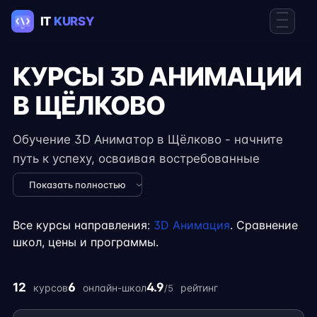
КУРСЫ 3D АНИМАЦИИ
В ЩЁЛКОВО
Обучение 3D Аниматор в Щёлково - начните
путь к успеху, осваивая востребованные
навыки в IT. Курсы подходят для новичков и
Показать полностью
специалистов с опытом, включают
практические задания, реальные проекты и
Все курсы направления:
3D Анимация
. Сравнение
консультации экспертов. Гибкий формат
школ, цены и программы.
занятий позволяет совмещать обучение с
работой, учёбой или началом карьеры на
12
6
4.9
курсов
онлайн-школ
рейтинг
/5
фрилансе.