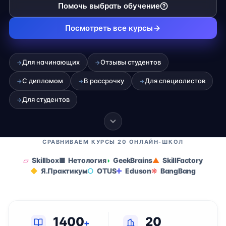
Помочь выбрать обучение
Посмотреть все курсы
Для начинающих
Отзывы студентов
→
→
С дипломом
В рассрочку
Для специалистов
→
→
→
Для студентов
→
СРАВНИВАЕМ КУРСЫ 20 ОНЛАЙН-ШКОЛ
Skillbox
Нетология
GeekBrains
SkillFactory
Я.Практикум
OTUS
Eduson
BangBang
1400
20
+