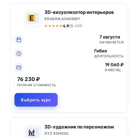
3D-визуализатор интерьеров
EDUSON.ACADEMY
4.9
/5
· 435
★★★★★
★★★★★
7 августа
НАЧИНАЕТСЯ
Гибко
ДЛИТЕЛЬНОСТЬ
19 060 ₽
В МЕСЯЦ
76 230 ₽
ПОЛНАЯ СТОИМОСТЬ
Выбрать курс
3D-художник по персонажам
XYZ SCHOOL