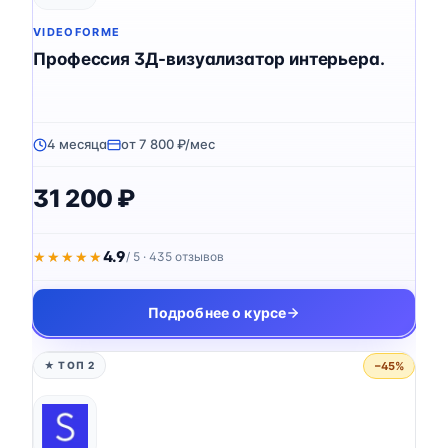
VIDEOFORME
Профессия 3Д-визуализатор интерьера.
4 месяца
от 7 800 ₽/мес
31 200 ₽
4.9
★★★★★
★★★★★
/ 5 · 435 отзывов
Подробнее о курсе
−45%
★ ТОП 2