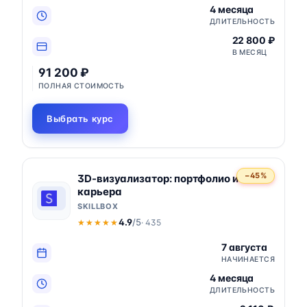
4 месяца
ДЛИТЕЛЬНОСТЬ
22 800 ₽
В МЕСЯЦ
91 200 ₽
ПОЛНАЯ СТОИМОСТЬ
Выбрать курс
−45%
3D-визуализатор: портфолио и
карьера
SKILLBOX
4.9
/5
· 435
★★★★★
★★★★★
7 августа
НАЧИНАЕТСЯ
4 месяца
ДЛИТЕЛЬНОСТЬ