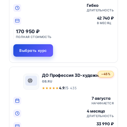
Гибко
ДЛИТЕЛЬНОСТЬ
42 740 ₽
В МЕСЯЦ
170 950 ₽
ПОЛНАЯ СТОИМОСТЬ
Выбрать курс
−45%
ДО Профессия 3D-художник
GB.RU
4.9
/5
· 435
★★★★★
★★★★★
7 августа
НАЧИНАЕТСЯ
4 месяца
ДЛИТЕЛЬНОСТЬ
33 990 ₽