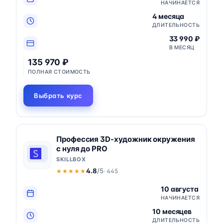
НАЧИНАЕТСЯ
4 месяца
ДЛИТЕЛЬНОСТЬ
33 990 ₽
В МЕСЯЦ
135 970 ₽
ПОЛНАЯ СТОИМОСТЬ
Выбрать курс
Профессия 3D-художник окружения
с нуля до PRO
SKILLBOX
4.8
/5
· 445
★★★★★
★★★★★
10 августа
НАЧИНАЕТСЯ
10 месяцев
ДЛИТЕЛЬНОСТЬ