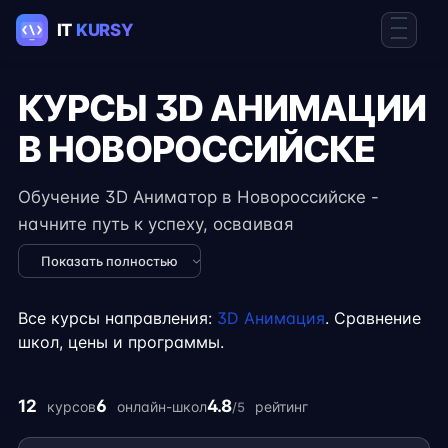
КУРСЫ 3D АНИМАЦИИ
В НОВОРОССИЙСКЕ
Обучение 3D Аниматор в Новороссийске -
начните путь к успеху, осваивая
востребованные навыки в IT. Курсы подходят
Показать полностью
для новичков и специалистов с опытом,
включают практические задания, реальные
Все курсы направления:
3D Анимация
. Сравнение
проекты и консультации экспертов. Гибкий
школ, цены и программы.
формат занятий позволяет совмещать
обучение с работой, учёбой или началом
12
6
4.8
курсов
онлайн-школ
рейтинг
/5
карьеры на фрилансе.