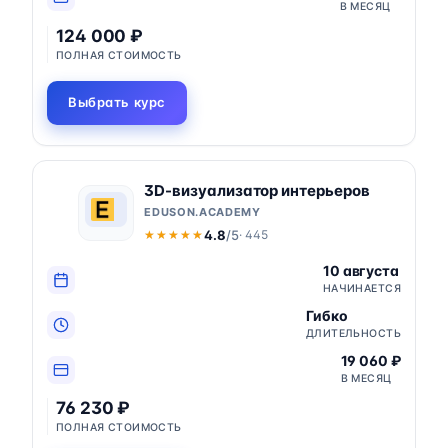
В МЕСЯЦ
124 000 ₽
ПОЛНАЯ СТОИМОСТЬ
Выбрать курс
3D-визуализатор интерьеров
EDUSON.ACADEMY
4.8
/5
· 445
★★★★★
★★★★★
10 августа
НАЧИНАЕТСЯ
Гибко
ДЛИТЕЛЬНОСТЬ
19 060 ₽
В МЕСЯЦ
76 230 ₽
ПОЛНАЯ СТОИМОСТЬ