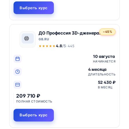
Выбрать курс
−45%
ДО Профессия 3D-дженералист
GB.RU
4.8
/5
· 445
★★★★★
★★★★★
10 августа
НАЧИНАЕТСЯ
4 месяца
ДЛИТЕЛЬНОСТЬ
52 430 ₽
В МЕСЯЦ
209 710 ₽
ПОЛНАЯ СТОИМОСТЬ
Выбрать курс