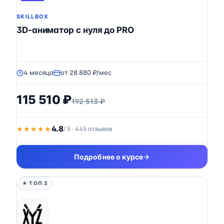
SKILLBOX
3D-аниматор с нуля до PRO
4 месяца
от 28 880 ₽/мес
115 510 ₽
192 513 ₽
4.8
★★★★★
★★★★★
/ 5 · 445 отзывов
Подробнее о курсе
★ ТОП 3