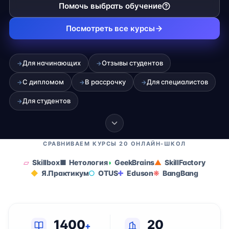
Помочь выбрать обучение
Посмотреть все курсы
Для начинающих
Отзывы студентов
→
→
С дипломом
В рассрочку
Для специалистов
→
→
→
Для студентов
→
СРАВНИВАЕМ КУРСЫ 20 ОНЛАЙН-ШКОЛ
Skillbox
Нетология
GeekBrains
SkillFactory
Я.Практикум
OTUS
Eduson
BangBang
1400
20
+