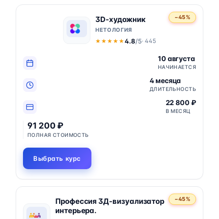
−45%
3D-художник
НЕТОЛОГИЯ
4.8
/5
· 445
★★★★★
★★★★★
10 августа
НАЧИНАЕТСЯ
4 месяца
ДЛИТЕЛЬНОСТЬ
22 800 ₽
В МЕСЯЦ
91 200 ₽
ПОЛНАЯ СТОИМОСТЬ
Выбрать курс
−45%
Профессия 3Д-визуализатор
интерьера.