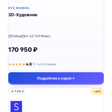
XYZ SCHOOL
3D-Художник
Гибко
от 42 740 ₽/мес
170 950 ₽
4.8
★★★★★
★★★★★
/ 5 · 445 отзывов
Подробнее о курсе
−45%
★ ТОП 2