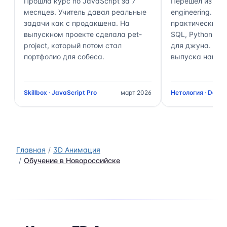
Прошла курс по JavaScript за 7
Перешёл из ана
месяцев. Учитель давал реальные
engineering. П
задачи как с продакшена. На
практически 70
выпускном проекте сделала pet-
SQL, Python, Air
project, который потом стал
для джуна. Чер
портфолио для собеса.
выпуска нашёл 
Skillbox · JavaScript Pro
март 2026
Нетология · Data 
Главная
3D Анимация
Обучение в Новороссийске