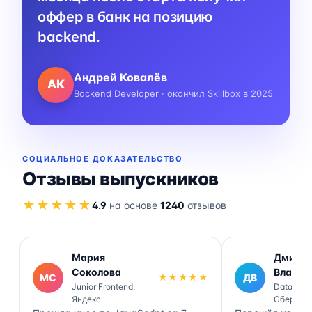
оффер в банк на позицию
backend.
Андрей Ковалёв
АК
Backend Developer · окончил Skillbox в 2025
СОЦИАЛЬНОЕ ДОКАЗАТЕЛЬСТВО
Отзывы выпускников
★★★★★
4.9
на основе
1240
отзывов
Мария
Дмитр
Соколова
Власов
МС
★★★★★
ДВ
Junior Frontend,
Data Engi
Яндекс
Сбер