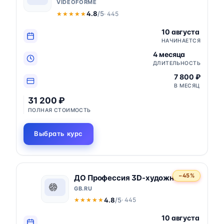
VIDEOFORME
4.8
/5
· 445
★★★★★
★★★★★
10 августа
НАЧИНАЕТСЯ
4 месяца
ДЛИТЕЛЬНОСТЬ
7 800 ₽
В МЕСЯЦ
31 200 ₽
ПОЛНАЯ СТОИМОСТЬ
Выбрать курс
−45%
ДО Профессия 3D-художник
GB.RU
4.8
/5
· 445
★★★★★
★★★★★
10 августа