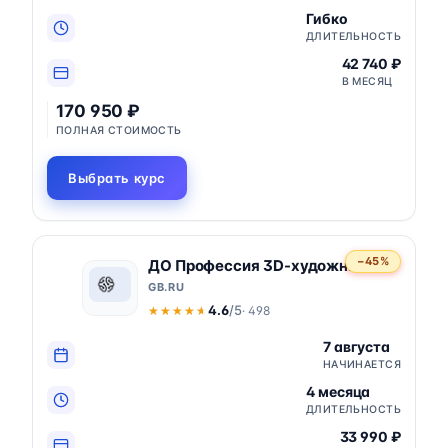
Гибко
ДЛИТЕЛЬНОСТЬ
42 740 ₽
В МЕСЯЦ
170 950 ₽
ПОЛНАЯ СТОИМОСТЬ
Выбрать курс
−45%
ДО Профессия 3D-художник
GB.RU
4.6
/5
· 498
★★★★★
★★★★★
7 августа
НАЧИНАЕТСЯ
4 месяца
ДЛИТЕЛЬНОСТЬ
33 990 ₽