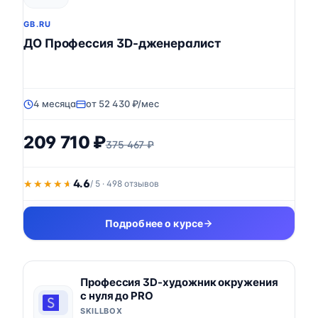
GB.RU
ДО Профессия 3D-дженералист
4 месяца
от 52 430 ₽/мес
209 710 ₽
375 467 ₽
4.6
★★★★★
★★★★★
/ 5 · 498 отзывов
Подробнее о курсе
Профессия 3D-художник окружения
с нуля до PRO
SKILLBOX