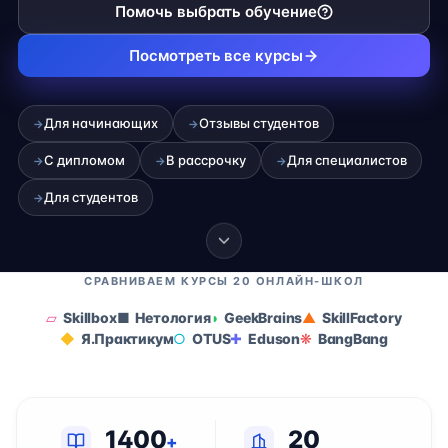
Помочь выбрать обучение
Посмотреть все курсы
Для начинающих
Отзывы студентов
→
→
С дипломом
В рассрочку
Для специалистов
→
→
→
Для студентов
→
СРАВНИВАЕМ КУРСЫ 20 ОНЛАЙН-ШКОЛ
Skillbox
Нетология
GeekBrains
SkillFactory
Я.Практикум
OTUS
Eduson
BangBang
1400
20
+