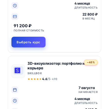
4 месяца
ДЛИТЕЛЬНОСТЬ
22 800 ₽
В МЕСЯЦ
91 200 ₽
ПОЛНАЯ СТОИМОСТЬ
Выбрать курс
−45%
3D-визуализатор: портфолио и
карьера
SKILLBOX
4.6
/5
· 498
★★★★★
★★★★★
7 августа
НАЧИНАЕТСЯ
4 месяца
ДЛИТЕЛЬНОСТЬ