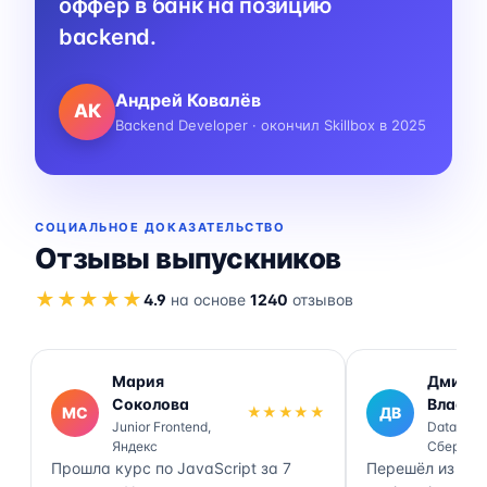
оффер в банк на позицию
backend.
Андрей Ковалёв
АК
Backend Developer · окончил Skillbox в 2025
СОЦИАЛЬНОЕ ДОКАЗАТЕЛЬСТВО
Отзывы выпускников
★★★★★
4.9
на основе
1240
отзывов
Мария
Дмитр
Соколова
Власов
МС
★★★★★
ДВ
Junior Frontend,
Data Engi
Яндекс
Сбер
Прошла курс по JavaScript за 7
Перешёл из ана