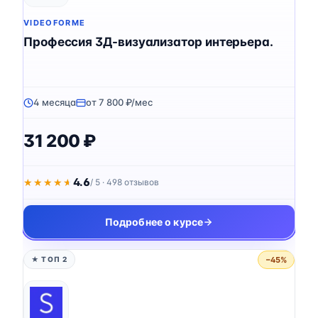
VIDEOFORME
Профессия 3Д-визуализатор интерьера.
4 месяца
от 7 800 ₽/мес
31 200 ₽
4.6
★★★★★
★★★★★
/ 5 · 498 отзывов
Подробнее о курсе
−45%
★ ТОП 2