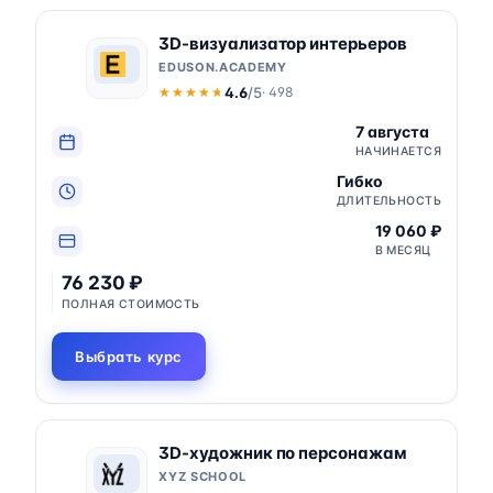
3D-визуализатор интерьеров
EDUSON.ACADEMY
4.6
/5
· 498
★★★★★
★★★★★
7 августа
НАЧИНАЕТСЯ
Гибко
ДЛИТЕЛЬНОСТЬ
19 060 ₽
В МЕСЯЦ
76 230 ₽
ПОЛНАЯ СТОИМОСТЬ
Выбрать курс
3D-художник по персонажам
XYZ SCHOOL