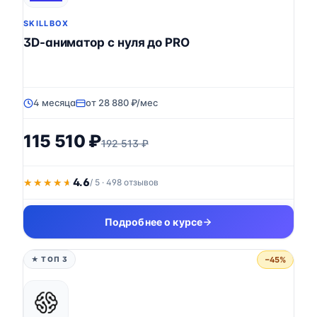
SKILLBOX
3D-аниматор с нуля до PRO
4 месяца
от 28 880 ₽/мес
115 510 ₽
192 513 ₽
4.6
★★★★★
★★★★★
/ 5 · 498 отзывов
Подробнее о курсе
−45%
★ ТОП 3