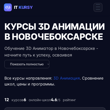
КУРСЫ 3D АНИМАЦИИ
В НОВОЧЕБОКСАРСКЕ
Обучение 3D Аниматор в Новочебоксарске -
начните путь к успеху, осваивая
востребованные навыки в IT. Курсы подходят
Показать полностью
для новичков и специалистов с опытом,
включают практические задания, реальные
Все курсы направления:
3D Анимация
. Сравнение
проекты и консультации экспертов. Гибкий
школ, цены и программы.
формат занятий позволяет совмещать
обучение с работой, учёбой или началом
12
6
4.6
курсов
онлайн-школ
рейтинг
/5
карьеры на фрилансе.