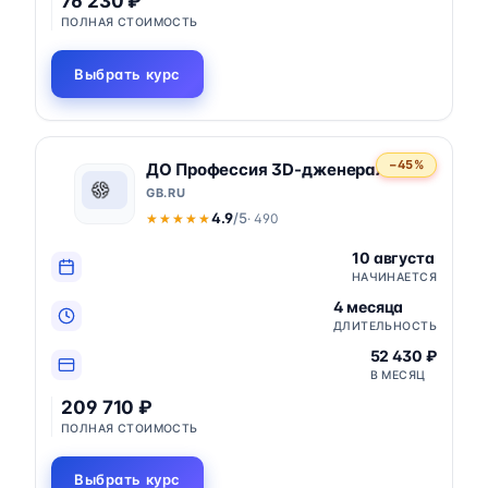
76 230 ₽
ПОЛНАЯ СТОИМОСТЬ
Выбрать курс
−45%
ДО Профессия 3D-дженералист
GB.RU
4.9
/5
· 490
★★★★★
★★★★★
10 августа
НАЧИНАЕТСЯ
4 месяца
ДЛИТЕЛЬНОСТЬ
52 430 ₽
В МЕСЯЦ
209 710 ₽
ПОЛНАЯ СТОИМОСТЬ
Выбрать курс