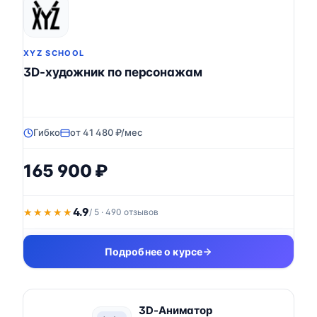
XYZ SCHOOL
3D-художник по персонажам
Гибко
от 41 480 ₽/мес
165 900 ₽
4.9
★★★★★
★★★★★
/ 5 · 490 отзывов
Подробнее о курсе
3D-Аниматор