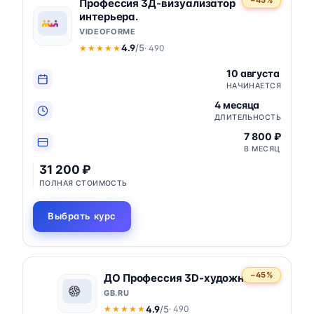
−45%
Профессия 3Д-визуализатор
интерьера.
VIDEOFORME
4.9
/5
· 490
★★★★★
★★★★★
10 августа
НАЧИНАЕТСЯ
4 месяца
ДЛИТЕЛЬНОСТЬ
7 800 ₽
В МЕСЯЦ
31 200 ₽
ПОЛНАЯ СТОИМОСТЬ
Выбрать курс
−45%
ДО Профессия 3D-художник
GB.RU
4.9
/5
· 490
★★★★★
★★★★★