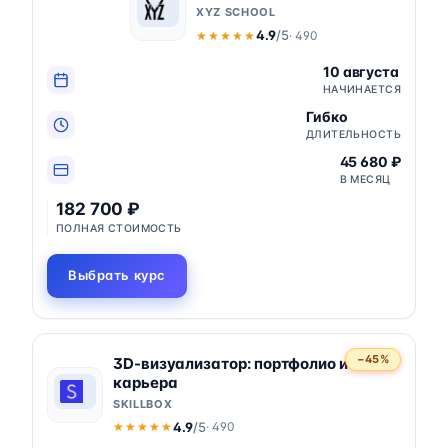
XYZ SCHOOL
4.9
/5
· 490
★★★★★
★★★★★
10 августа
НАЧИНАЕТСЯ
Гибко
ДЛИТЕЛЬНОСТЬ
45 680 ₽
В МЕСЯЦ
182 700 ₽
ПОЛНАЯ СТОИМОСТЬ
Выбрать курс
−45%
3D-визуализатор: портфолио и
карьера
SKILLBOX
4.9
/5
· 490
★★★★★
★★★★★