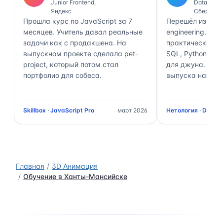
Junior Frontend,
Data Engi
Яндекс
Сбер
Прошла курс по JavaScript за 7
Перешёл из ана
месяцев. Учитель давал реальные
engineering. П
задачи как с продакшена. На
практически 70
выпускном проекте сделала pet-
SQL, Python, Air
project, который потом стал
для джуна. Чер
портфолио для собеса.
выпуска нашёл 
Skillbox · JavaScript Pro
март 2026
Нетология · Data 
Главная
3D Анимация
Обучение в Ханты-Мансийске