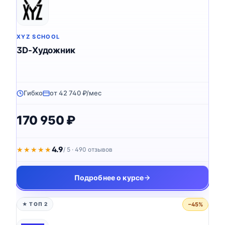
XYZ SCHOOL
3D-Художник
Гибко
от 42 740 ₽/мес
170 950 ₽
4.9
★★★★★
★★★★★
/ 5 · 490 отзывов
Подробнее о курсе
−45%
★ ТОП 2