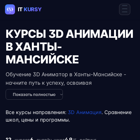
КУРСЫ 3D АНИМАЦИИ
В ХАНТЫ-
МАНСИЙСКЕ
Обучение 3D Аниматор в Ханты-Мансийске -
начните путь к успеху, осваивая
востребованные навыки в IT. Курсы подходят
Показать полностью
для новичков и специалистов с опытом,
включают практические задания, реальные
Все курсы направления:
3D Анимация
. Сравнение
проекты и консультации экспертов. Гибкий
школ, цены и программы.
формат занятий позволяет совмещать
обучение с работой, учёбой или началом
12
6
4.9
курсов
онлайн-школ
рейтинг