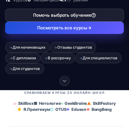
/5
карьеры на фрилансе.
Помочь выбрать обучение
Посмотреть все курсы
Для начинающих
Отзывы студентов
→
→
С дипломом
В рассрочку
Для специалистов
→
→
→
Для студентов
→
СРАВНИВАЕМ КУРСЫ 20 ОНЛАЙН-ШКОЛ
Skillbox
Нетология
GeekBrains
SkillFactory
Я.Практикум
OTUS
Eduson
BangBang