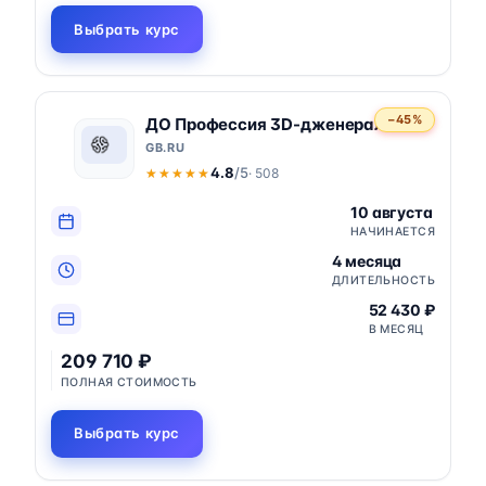
Выбрать курс
−45%
ДО Профессия 3D-дженералист
GB.RU
4.8
/5
· 508
★★★★★
★★★★★
10 августа
НАЧИНАЕТСЯ
4 месяца
ДЛИТЕЛЬНОСТЬ
52 430 ₽
В МЕСЯЦ
209 710 ₽
ПОЛНАЯ СТОИМОСТЬ
Выбрать курс