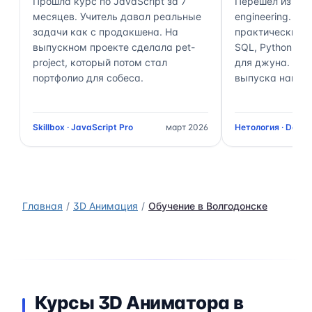
Прошла курс по JavaScript за 7
Перешёл из ана
месяцев. Учитель давал реальные
engineering. П
задачи как с продакшена. На
практически 70
выпускном проекте сделала pet-
SQL, Python, Air
project, который потом стал
для джуна. Чер
портфолио для собеса.
выпуска нашёл 
Skillbox · JavaScript Pro
март 2026
Нетология · Data 
Главная
3D Анимация
Обучение в Волгодонске
Курсы 3D Аниматора в