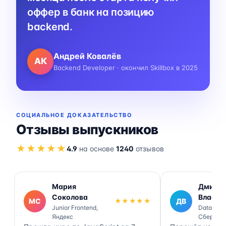
оффер в банк на позицию
backend.
Андрей Ковалёв
АК
Backend Developer · окончил Skillbox в 2025
СОЦИАЛЬНОЕ ДОКАЗАТЕЛЬСТВО
Отзывы выпускников
★★★★★
4.9
на основе
1240
отзывов
Мария
Дмитр
Соколова
Власов
МС
★★★★★
ДВ
Junior Frontend,
Data Engi
Яндекс
Сбер