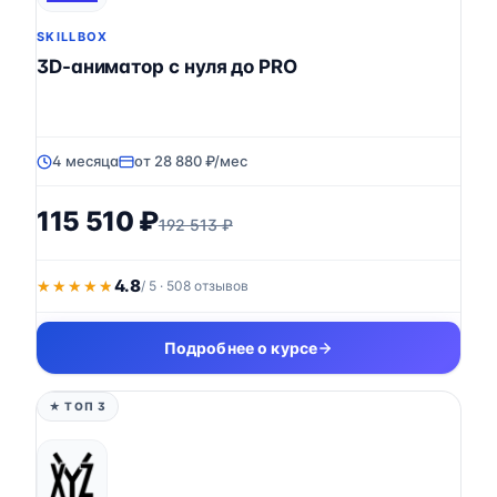
SKILLBOX
3D-аниматор с нуля до PRO
4 месяца
от 28 880 ₽/мес
115 510 ₽
192 513 ₽
4.8
★★★★★
★★★★★
/ 5 · 508 отзывов
Подробнее о курсе
★ ТОП 3