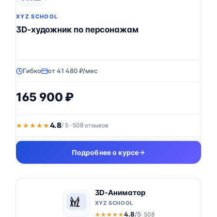
XYZ SCHOOL
3D-художник по персонажам
Гибко
от 41 480 ₽/мес
165 900 ₽
4.8
★★★★★
★★★★★
/ 5 · 508 отзывов
Подробнее о курсе
3D-Аниматор
XYZ SCHOOL
4.8
/5
· 508
★★★★★
★★★★★