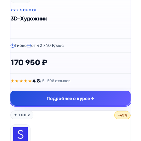
XYZ SCHOOL
3D-Художник
Гибко
от 42 740 ₽/мес
170 950 ₽
4.8
★★★★★
★★★★★
/ 5 · 508 отзывов
Подробнее о курсе
−45%
★ ТОП 2