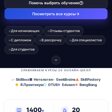
Помочь выбрать обучение
Посмотреть все курсы
Для начинающих
Отзывы студентов
→
→
С дипломом
В рассрочку
Для специалистов
→
→
→
Для студентов
→
СРАВНИВАЕМ КУРСЫ 20 ОНЛАЙН-ШКОЛ
Skillbox
Нетология
GeekBrains
SkillFactory
Я.Практикум
OTUS
Eduson
BangBang
1400
20
+