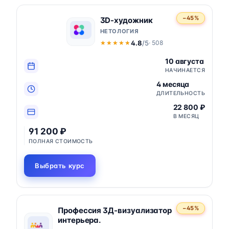
−45%
3D-художник
НЕТОЛОГИЯ
4.8
/5
· 508
★★★★★
★★★★★
10 августа
НАЧИНАЕТСЯ
4 месяца
ДЛИТЕЛЬНОСТЬ
22 800 ₽
В МЕСЯЦ
91 200 ₽
ПОЛНАЯ СТОИМОСТЬ
Выбрать курс
−45%
Профессия 3Д-визуализатор
интерьера.