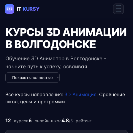
КУРСЫ 3D АНИМАЦИИ
В ВОЛГОДОНСКЕ
Обучение 3D Аниматор в Волгодонске -
начните путь к успеху, осваивая
востребованные навыки в IT. Курсы подходят
Показать полностью
для новичков и специалистов с опытом,
включают практические задания, реальные
Все курсы направления:
3D Анимация
. Сравнение
проекты и консультации экспертов. Гибкий
школ, цены и программы.
формат занятий позволяет совмещать
обучение с работой, учёбой или началом
12
6
4.8
курсов
онлайн-школ
рейтинг
/5
карьеры на фрилансе.