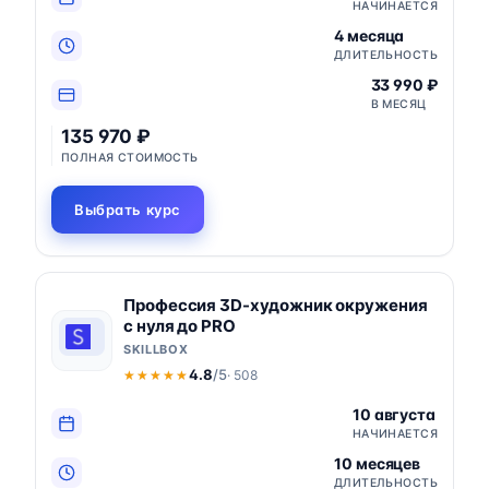
НАЧИНАЕТСЯ
4 месяца
ДЛИТЕЛЬНОСТЬ
33 990 ₽
В МЕСЯЦ
135 970 ₽
ПОЛНАЯ СТОИМОСТЬ
Выбрать курс
Профессия 3D-художник окружения
с нуля до PRO
SKILLBOX
4.8
/5
· 508
★★★★★
★★★★★
10 августа
НАЧИНАЕТСЯ
10 месяцев
ДЛИТЕЛЬНОСТЬ