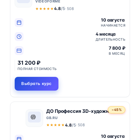
VIDEOFORME
4.8
/5
· 508
★★★★★
★★★★★
10 августа
НАЧИНАЕТСЯ
4 месяца
ДЛИТЕЛЬНОСТЬ
7 800 ₽
В МЕСЯЦ
31 200 ₽
ПОЛНАЯ СТОИМОСТЬ
Выбрать курс
−45%
ДО Профессия 3D-художник
GB.RU
4.8
/5
· 508
★★★★★
★★★★★
10 августа