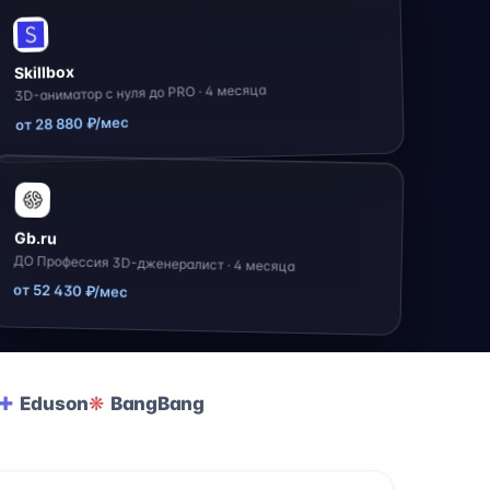
Skillbox
3D-аниматор с нуля до PRO · 4 месяца
от 28 880 ₽/мес
Gb.ru
ДО Профессия 3D-дженералист · 4 месяца
от 52 430 ₽/мес
Eduson
BangBang