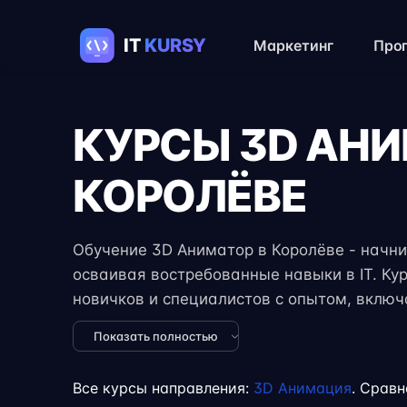
Маркетинг
Про
КУРСЫ 3D АН
КОРОЛЁВЕ
Обучение 3D Аниматор в Королёве - начнит
осваивая востребованные навыки в IT. Ку
новичков и специалистов с опытом, вклю
задания, реальные проекты и консультации
Показать полностью
формат занятий позволяет совмещать обуч
учёбой или началом карьеры на фрилансе
Все курсы направления:
3D Анимация
. Сравн