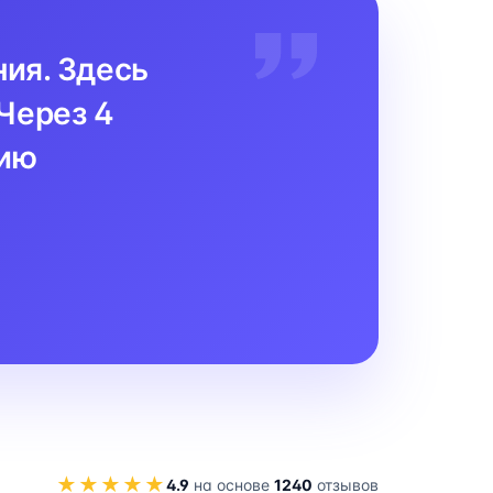
ния. Здесь
Через 4
цию
★★★★★
4.9
на основе
1240
отзывов