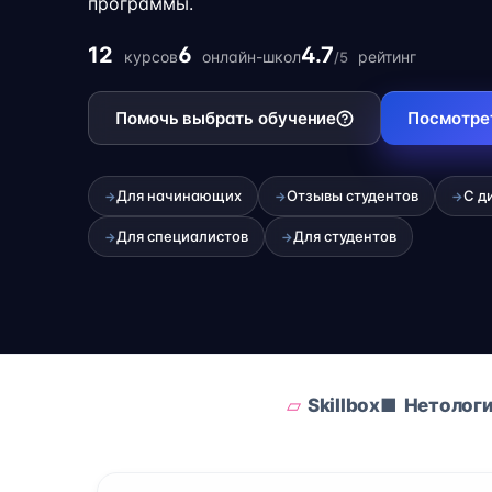
программы.
12
6
4.7
курсов
онлайн-школ
рейтинг
/5
Помочь выбрать обучение
Посмотре
Для начинающих
Отзывы студентов
С д
→
→
→
Для специалистов
Для студентов
→
→
Skillbox
Нетолог