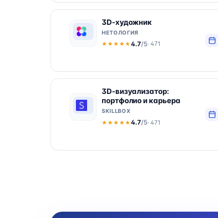
3D-художник
НЕТОЛОГИЯ
4.7
/5
· 471
★★★★★
★★★★★
3D-визуализатор:
портфолио и карьера
SKILLBOX
4.7
/5
· 471
★★★★★
★★★★★