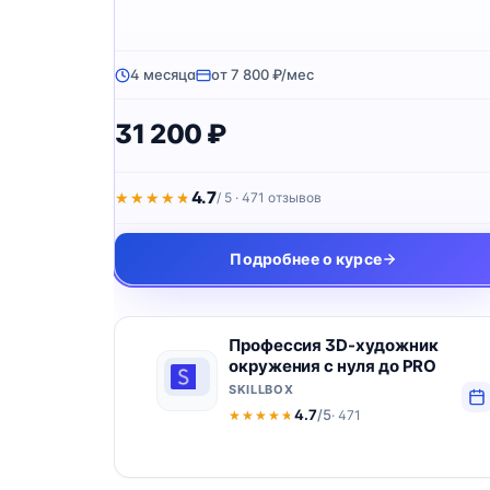
4 месяца
от 7 800 ₽/мес
31 200 ₽
4.7
★★★★★
★★★★★
/ 5 · 471 отзывов
Подробнее о курсе
Профессия 3D-художник
окружения с нуля до PRO
SKILLBOX
4.7
/5
· 471
★★★★★
★★★★★