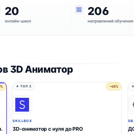
20
206
онлайн-школ
направлений обучения
ов 3D Аниматор
5%
−45%
★ ТОП 2
★
SKILLBOX
GB
.
3D-аниматор с нуля до PRO
Д