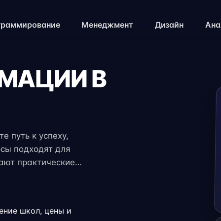
граммирование
Менеджмент
Дизайн
Ана
ИМАЦИИ В
е путь к успеху,
рсы подходят для
чают практические
 экспертов. Гибкий
ение с работой,
.
ение школ, цены и