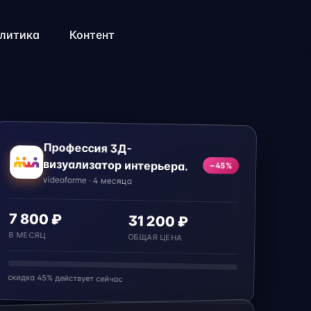
литика
Контент
Профессия 3Д-
визуализатор интерьера.
−45%
videoforme · 4 месяца
7 800 ₽
31 200 ₽
В МЕСЯЦ
ОБЩАЯ ЦЕНА
скидка 45% действует сейчас