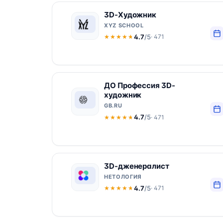
3D-Художник
XYZ SCHOOL
4.7
/5
· 471
★★★★★
★★★★★
ДО Профессия 3D-
художник
GB.RU
4.7
/5
· 471
★★★★★
★★★★★
3D-дженералист
НЕТОЛОГИЯ
4.7
/5
· 471
★★★★★
★★★★★