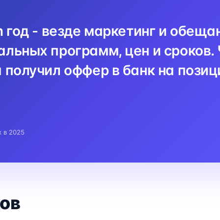
n год - везде маркетинг и обеща
льных программ, цен и сроков. 
 получил оффер в банк на пози
x в 2025
ов