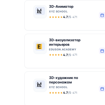
3D-Аниматор
XYZ SCHOOL
4.7
/5
· 471
★★★★★
★★★★★
3D-визуализатор
интерьеров
EDUSON.ACADEMY
4.7
/5
· 471
★★★★★
★★★★★
3D-художник по
персонажам
XYZ SCHOOL
4.7
/5
· 471
★★★★★
★★★★★