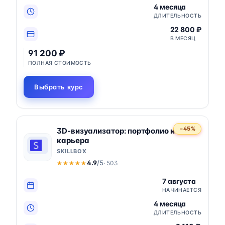
4 месяца
ДЛИТЕЛЬНОСТЬ
22 800 ₽
В МЕСЯЦ
91 200 ₽
ПОЛНАЯ СТОИМОСТЬ
Выбрать курс
−45%
3D-визуализатор: портфолио и
карьера
SKILLBOX
4.9
/5
· 503
★★★★★
★★★★★
7 августа
НАЧИНАЕТСЯ
4 месяца
ДЛИТЕЛЬНОСТЬ