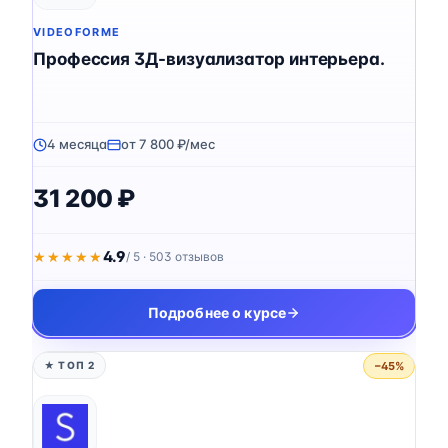
VIDEOFORME
Профессия 3Д-визуализатор интерьера.
4 месяца
от 7 800 ₽/мес
31 200 ₽
4.9
★★★★★
★★★★★
/ 5 · 503 отзывов
Подробнее о курсе
−45%
★ ТОП 2