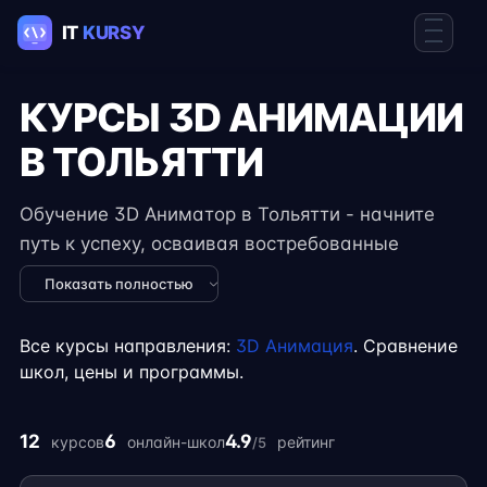
КУРСЫ 3D АНИМАЦИИ
В ТОЛЬЯТТИ
Обучение 3D Аниматор в Тольятти - начните
путь к успеху, осваивая востребованные
навыки в IT. Курсы подходят для новичков и
Показать полностью
специалистов с опытом, включают
практические задания, реальные проекты и
Все курсы направления:
3D Анимация
. Сравнение
консультации экспертов. Гибкий формат
школ, цены и программы.
занятий позволяет совмещать обучение с
работой, учёбой или началом карьеры на
12
6
4.9
курсов
онлайн-школ
рейтинг
/5
фрилансе.