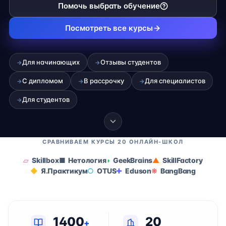
Помочь выбрать обучение
Посмотреть все курсы
Для начинающих
Отзывы студентов
→
→
С дипломом
В рассрочку
Для специалистов
→
→
→
Для студентов
→
СРАВНИВАЕМ КУРСЫ 20 ОНЛАЙН-ШКОЛ
Skillbox
Нетология
GeekBrains
SkillFactory
Я.Практикум
OTUS
Eduson
BangBang
1400
20
+