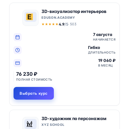
3D-визуализатор интерьеров
EDUSON.ACADEMY
4.9
/5
· 503
★★★★★
★★★★★
7 августа
НАЧИНАЕТСЯ
Гибко
ДЛИТЕЛЬНОСТЬ
19 060 ₽
В МЕСЯЦ
76 230 ₽
ПОЛНАЯ СТОИМОСТЬ
Выбрать курс
3D-художник по персонажам
XYZ SCHOOL