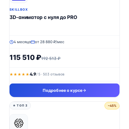
SKILLBOX
3D-аниматор с нуля до PRO
4 месяца
от 28 880 ₽/мес
115 510 ₽
192 513 ₽
4.9
★★★★★
★★★★★
/ 5 · 503 отзывов
Подробнее о курсе
−45%
★ ТОП 3