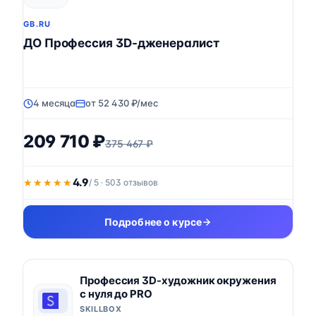
GB.RU
ДО Профессия 3D-дженералист
4 месяца
от 52 430 ₽/мес
209 710 ₽
375 467 ₽
4.9
★★★★★
★★★★★
/ 5 · 503 отзывов
Подробнее о курсе
Профессия 3D-художник окружения
с нуля до PRO
SKILLBOX