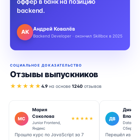
оффер в банк на позицию
backend.
Андрей Ковалёв
АК
Backend Developer · окончил Skillbox в 2025
СОЦИАЛЬНОЕ ДОКАЗАТЕЛЬСТВО
Отзывы выпускников
★★★★★
4.9
на основе
1240
отзывов
Мария
Дмитр
Соколова
Власов
МС
★★★★★
ДВ
Junior Frontend,
Data Engi
Яндекс
Сбер
Прошла курс по JavaScript за 7
Перешёл из ана