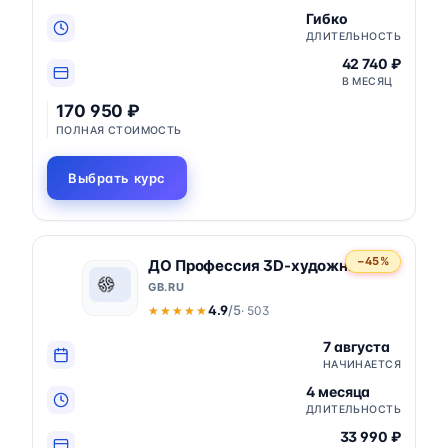
Гибко
ДЛИТЕЛЬНОСТЬ
42 740 ₽
В МЕСЯЦ
170 950 ₽
ПОЛНАЯ СТОИМОСТЬ
Выбрать курс
−45%
ДО Профессия 3D-художник
GB.RU
4.9
/5
· 503
★★★★★
★★★★★
7 августа
НАЧИНАЕТСЯ
4 месяца
ДЛИТЕЛЬНОСТЬ
33 990 ₽