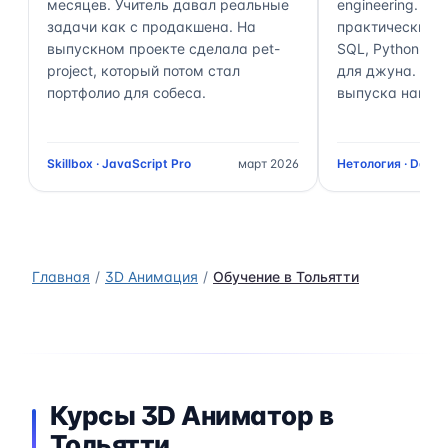
месяцев. Учитель давал реальные
engineering. П
задачи как с продакшена. На
практически 70
выпускном проекте сделала pet-
SQL, Python, Air
project, который потом стал
для джуна. Чер
портфолио для собеса.
выпуска нашёл 
Skillbox · JavaScript Pro
март 2026
Нетология · Data 
Главная
3D Анимация
Обучение в Тольятти
Курсы 3D Аниматор в
Тольятти