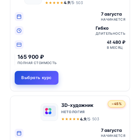
4.9
/5
· 503
★★★★★
★★★★★
7 августа
НАЧИНАЕТСЯ
Гибко
ДЛИТЕЛЬНОСТЬ
41 480 ₽
В МЕСЯЦ
165 900 ₽
ПОЛНАЯ СТОИМОСТЬ
Выбрать курс
−45%
3D-художник
НЕТОЛОГИЯ
4.9
/5
· 503
★★★★★
★★★★★
7 августа
НАЧИНАЕТСЯ