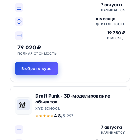
7 августа
НАЧИНАЕТСЯ
4 месяца
ДЛИТЕЛЬНОСТЬ
19 750 ₽
В МЕСЯЦ
79 020 ₽
ПОЛНАЯ СТОИМОСТЬ
Выбрать курс
Draft Punk - 3D-моделирование
объектов
XYZ SCHOOL
4.8
/5
· 297
★★★★★
★★★★★
7 августа
НАЧИНАЕТСЯ