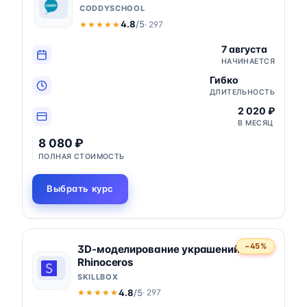
CODDYSCHOOL
4.8
/5
· 297
★★★★★
★★★★★
7 августа
НАЧИНАЕТСЯ
Гибко
ДЛИТЕЛЬНОСТЬ
2 020 ₽
В МЕСЯЦ
8 080 ₽
ПОЛНАЯ СТОИМОСТЬ
Выбрать курс
−45%
3D-моделирование украшений в
Rhinoceros
SKILLBOX
4.8
/5
· 297
★★★★★
★★★★★