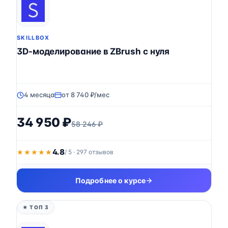
SKILLBOX
3D-моделирование в ZBrush с нуля
4 месяца
от 8 740 ₽/мес
34 950 ₽
58 246 ₽
4.8
★★★★★
★★★★★
/ 5 · 297 отзывов
Подробнее о курсе
★ ТОП 3