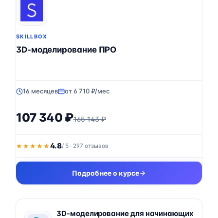
SKILLBOX
3D-моделирование ПРО
16 месяцев
от 6 710 ₽/мес
107 340 ₽
165 143 ₽
4.8
★★★★★
★★★★★
/ 5 · 297 отзывов
Подробнее о курсе
3D-моделирование для начинающих