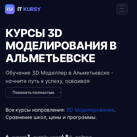
КУРСЫ 3D
МОДЕЛИРОВАНИЯ В
АЛЬМЕТЬЕВСКЕ
Обучение 3D Моделлер в Альметьевске -
начните путь к успеху, осваивая
востребованные навыки в IT. Курсы подходят
Показать полностью
для новичков и специалистов с опытом,
включают практические задания, реальные
Все курсы направления:
3D Моделирование
.
проекты и консультации экспертов. Гибкий
Сравнение школ, цены и программы.
формат занятий позволяет совмещать
обучение с работой, учёбой или началом
6
3
4.8
курсов
онлайн-школ
рейтинг