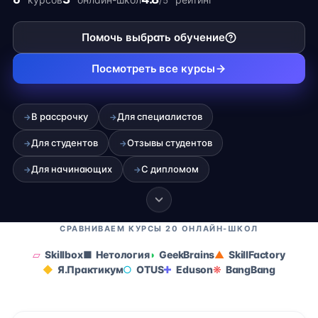
/5
карьеры на фрилансе.
Помочь выбрать обучение
Посмотреть все курсы
В рассрочку
Для специалистов
→
→
Для студентов
Отзывы студентов
→
→
Для начинающих
С дипломом
→
→
СРАВНИВАЕМ КУРСЫ 20 ОНЛАЙН-ШКОЛ
Skillbox
Нетология
GeekBrains
SkillFactory
Я.Практикум
OTUS
Eduson
BangBang