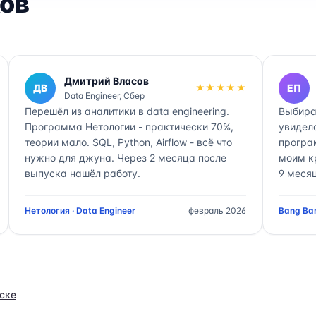
ов
Дмитрий Власов
ДВ
★★★★★
ЕП
Data Engineer, Сбер
Перешёл из аналитики в data engineering.
Выбира
Программа Нетологии - практически 70%,
увидел
теории мало. SQL, Python, Airflow - всё что
програ
нужно для джуна. Через 2 месяца после
моим к
выпуска нашёл работу.
9 месяц
Нетология · Data Engineer
февраль 2026
Bang Ban
ске