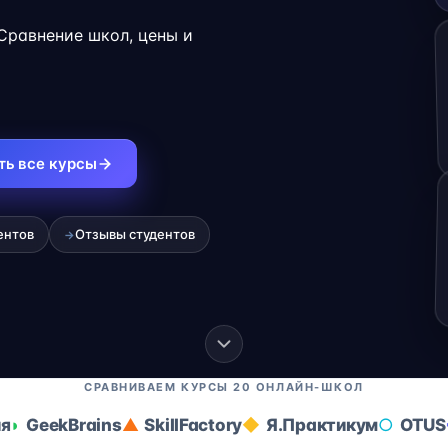
.
 Сравнение школ, цены и
ть все курсы
ентов
Отзывы студентов
→
СРАВНИВАЕМ КУРСЫ 20 ОНЛАЙН-ШКОЛ
ия
GeekBrains
SkillFactory
Я.Практикум
OTUS