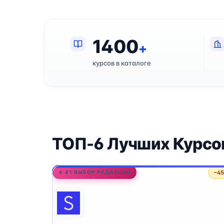
1400
+
курсов в каталоге
ТОП-6 Лучших Курсо
−4
★ #1 ВЫБОР РЕДАКЦИИ