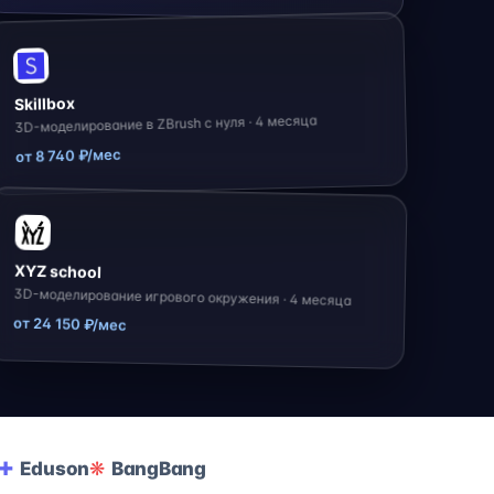
Skillbox
3D-моделирование в ZBrush с нуля · 4 месяца
от 8 740 ₽/мес
XYZ school
3D-моделирование игрового окружения · 4 месяца
от 24 150 ₽/мес
Eduson
BangBang