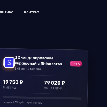
литика
Контент
3D-моделирование
украшений в Rhinoceros
−45%
Skillbox · 4 месяца
19 750 ₽
79 020 ₽
В МЕСЯЦ
ОБЩАЯ ЦЕНА
скидка 45% действует сейчас