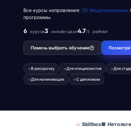
учёбой или началом карьеры на фрилансе
Все курсы направления:
3D Моделирование
.
программы.
6
3
4.7
курсов
онлайн-школ
рейтинг
/5
Помочь выбрать обучение
Посмотре
В рассрочку
Для специалистов
Для студ
→
→
→
Для начинающих
С дипломом
→
→
Skillbox
Нетолог