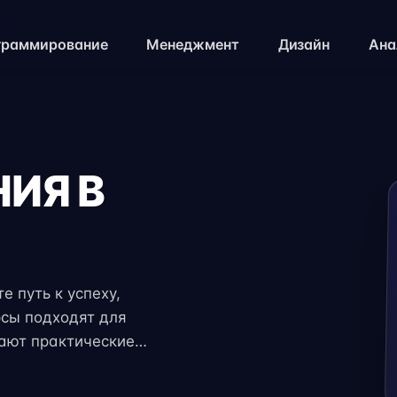
граммирование
Менеджмент
Дизайн
Ана
ИЯ В
 путь к успеху,
рсы подходят для
чают практические
 экспертов. Гибкий
ение с работой,