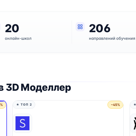
20
206
онлайн-школ
направлений обучения
в 3D Моделлер
5%
−45%
★ ТОП 2
★