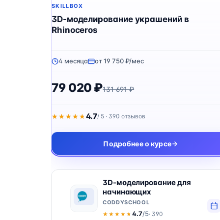
SKILLBOX
3D-моделирование украшений в
Rhinoceros
4 месяца
от 19 750 ₽/мес
79 020 ₽
131 691 ₽
4.7
★★★★★
★★★★★
/ 5 · 390 отзывов
Подробнее о курсе
3D-моделирование для
начинающих
CODDYSCHOOL
4.7
/5
· 390
★★★★★
★★★★★