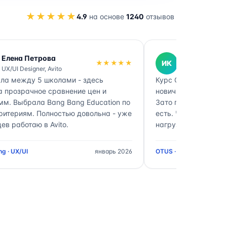
★★★★★
4.9
на основе
1240
отзывов
Елена Петрова
Иван Кузне
★★★★★
ИК
UX/UI Designer, Avito
DevOps Engine
ла между 5 школами - здесь
Курс OTUS DevOps -
а прозрачное сравнение цен и
новичков. Нагрузка
мм. Выбрала Bang Bang Education по
Зато после выпуска
ритериям. Полностью довольна - уже
есть. Через катало
ев работаю в Avito.
нагрузке между шк
g · UX/UI
январь 2026
OTUS · DevOps Enginee