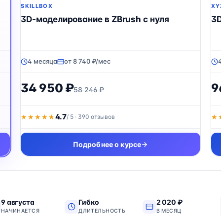
SKILLBOX
XY
3D-моделирование в ZBrush с нуля
3D
4 месяца
от 8 740 ₽/мес
34 950 ₽
9
58 246 ₽
4.7
★★★★★
★★★★★
/ 5 · 390 отзывов
★
★
Подробнее о курсе
9 августа
Гибко
2 020 ₽
НАЧИНАЕТСЯ
ДЛИТЕЛЬНОСТЬ
В МЕСЯЦ