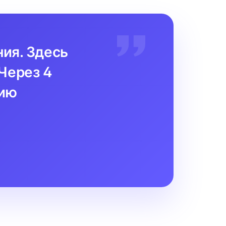
ния. Здесь
Через 4
цию