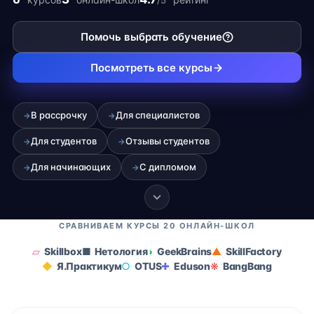
/5
карьеры на фрилансе.
Помочь выбрать обучение
Посмотреть все курсы
В рассрочку
Для специалистов
→
→
Для студентов
Отзывы студентов
→
→
Для начинающих
С дипломом
→
→
СРАВНИВАЕМ КУРСЫ 20 ОНЛАЙН-ШКОЛ
Skillbox
Нетология
GeekBrains
SkillFactory
Я.Практикум
OTUS
Eduson
BangBang