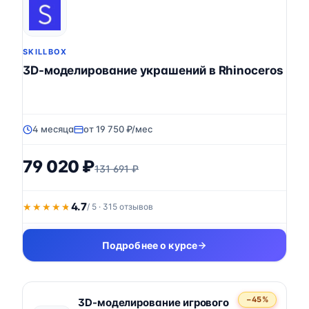
SKILLBOX
3D-моделирование украшений в Rhinoceros
4 месяца
от 19 750 ₽/мес
79 020 ₽
131 691 ₽
4.7
★★★★★
★★★★★
/ 5 · 315 отзывов
Подробнее о курсе
−45%
3D-моделирование игрового