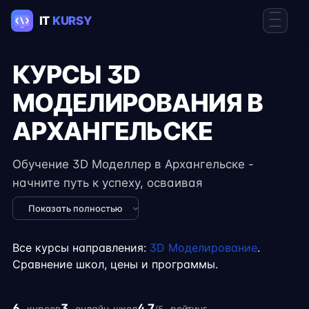
КУРСЫ 3D
МОДЕЛИРОВАНИЯ В
АРХАНГЕЛЬСКЕ
Обучение 3D Моделлер в Архангельске -
начните путь к успеху, осваивая
востребованные навыки в IT. Курсы подходят
Показать полностью
для новичков и специалистов с опытом,
включают практические задания, реальные
Все курсы направления:
3D Моделирование
.
проекты и консультации экспертов. Гибкий
Сравнение школ, цены и программы.
формат занятий позволяет совмещать
обучение с работой, учёбой или началом
6
3
4.7
курсов
онлайн-школ
рейтинг