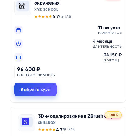
окружения
XYZ SCHOOL
4.7
/5
· 315
★★★★★
★★★★★
11 августа
НАЧИНАЕТСЯ
4 месяца
ДЛИТЕЛЬНОСТЬ
24 150 ₽
В МЕСЯЦ
96 600 ₽
ПОЛНАЯ СТОИМОСТЬ
Выбрать курс
−45%
3D-моделирование в ZBrush с нуля
SKILLBOX
4.7
/5
· 315
★★★★★
★★★★★