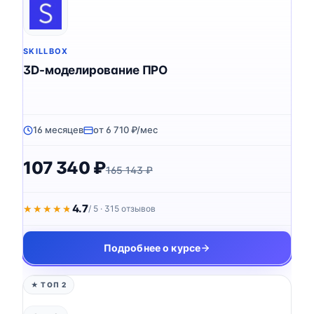
SKILLBOX
3D-моделирование ПРО
16 месяцев
от 6 710 ₽/мес
107 340 ₽
165 143 ₽
4.7
★★★★★
★★★★★
/ 5 · 315 отзывов
Подробнее о курсе
★ ТОП 2