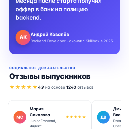
месяца после старта получил
оффер в банк на позицию
backend.
Андрей Ковалёв
АК
Backend Developer · окончил Skillbox в 2025
СОЦИАЛЬНОЕ ДОКАЗАТЕЛЬСТВО
Отзывы выпускников
★★★★★
4.9
на основе
1240
отзывов
Мария
Дмитр
Соколова
Власов
МС
★★★★★
ДВ
Junior Frontend,
Data Engi
Яндекс
Сбер