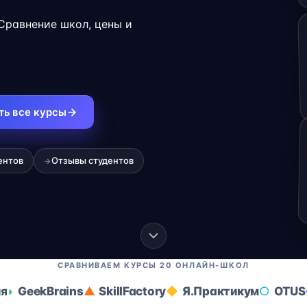
.
 Сравнение школ, цены и
ть все курсы
ентов
Отзывы студентов
→
СРАВНИВАЕМ КУРСЫ 20 ОНЛАЙН-ШКОЛ
ия
GeekBrains
SkillFactory
Я.Практикум
OTUS