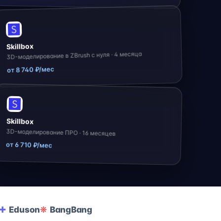
Skillbox
3D-моделирование в ZBrush с нуля · 4 месяца
от 8 740 ₽/мес
Skillbox
3D-моделирование ПРО · 16 месяцев
от 6 710 ₽/мес
Eduson
BangBang