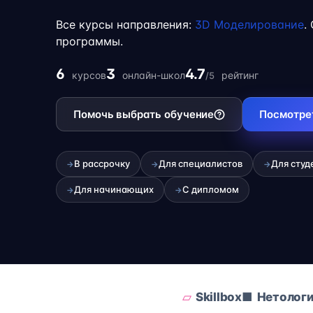
учёбой или началом карьеры на фрилансе
Все курсы направления:
3D Моделирование
.
программы.
6
3
4.7
курсов
онлайн-школ
рейтинг
/5
Помочь выбрать обучение
Посмотре
В рассрочку
Для специалистов
Для студ
→
→
→
Для начинающих
С дипломом
→
→
Skillbox
Нетолог