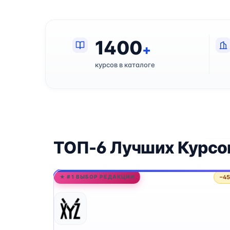
1400
+
курсов в каталоге
ТОП-6 Лучших Курсо
−4
★ #1 ВЫБОР РЕДАКЦИИ