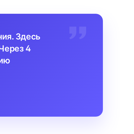
ния. Здесь
Через 4
цию