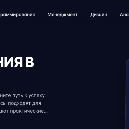
граммирование
Менеджмент
Дизайн
Ана
ИЯ В
ите путь к успеху,
рсы подходят для
чают практические
 экспертов. Гибкий
ение с работой,