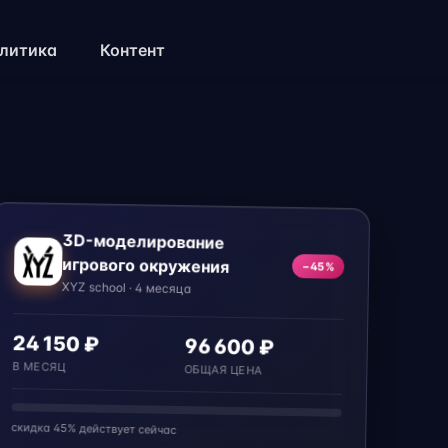
литика
Контент
3D-моделирование
игрового окружения
−45%
XYZ school · 4 месяца
24 150 ₽
96 600 ₽
В МЕСЯЦ
ОБЩАЯ ЦЕНА
скидка 45% действует сейчас