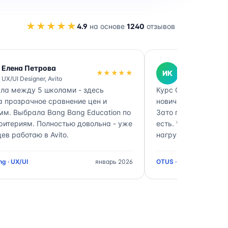
★★★★★
4.9
на основе
1240
отзывов
Елена Петрова
Иван Кузне
★★★★★
ИК
UX/UI Designer, Avito
DevOps Engine
ла между 5 школами - здесь
Курс OTUS DevOps -
а прозрачное сравнение цен и
новичков. Нагрузка
мм. Выбрала Bang Bang Education по
Зато после выпуска
ритериям. Полностью довольна - уже
есть. Через катало
ев работаю в Avito.
нагрузке между шк
g · UX/UI
январь 2026
OTUS · DevOps Enginee