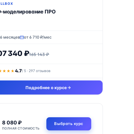
ILLBOX
D-моделирование ПРО
16 месяцев
от 6 710 ₽/мес
07 340 ₽
165 143 ₽
4.7
★★★★
★★★★
/ 5 · 297 отзывов
Подробнее о курсе
8 080 ₽
Выбрать курс
ПОЛНАЯ СТОИМОСТЬ