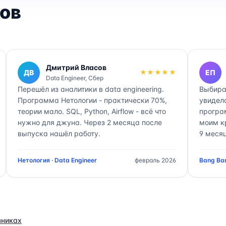
ов
Дмитрий Власов
ДВ
★★★★★
ЕП
Data Engineer, Сбер
Перешёл из аналитики в data engineering.
Выбира
Программа Нетологии - практически 70%,
увидел
теории мало. SQL, Python, Airflow - всё что
програ
нужно для джуна. Через 2 месяца после
моим к
выпуска нашёл работу.
9 месяц
Нетология · Data Engineer
февраль 2026
Bang Ban
зниках