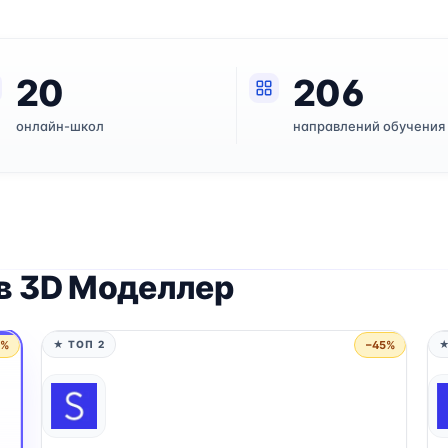
20
206
онлайн-школ
направлений обучения
в 3D Моделлер
5%
−45%
★ ТОП 2
★