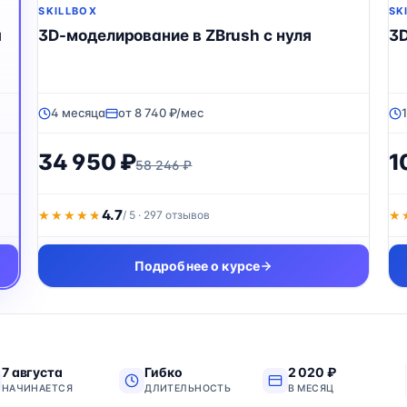
SKILLBOX
SK
я
3D-моделирование в ZBrush с нуля
3
4 месяца
от 8 740 ₽/мес
34 950 ₽
1
58 246 ₽
4.7
★★★★★
★★★★★
/ 5 · 297 отзывов
★
★
Подробнее о курсе
7 августа
Гибко
2 020 ₽
НАЧИНАЕТСЯ
ДЛИТЕЛЬНОСТЬ
В МЕСЯЦ