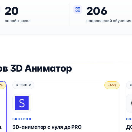
20
206
онлайн-школ
направлений обучения
ов 3D Аниматор
5%
−45%
★ ТОП 2
★
SKILLBOX
GB
.
3D-аниматор с нуля до PRO
Д