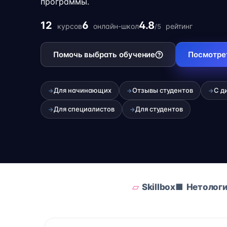
программы.
12
6
4.8
курсов
онлайн-школ
рейтинг
/5
Помочь выбрать обучение
Посмотре
Для начинающих
Отзывы студентов
С д
→
→
→
Для специалистов
Для студентов
→
→
Skillbox
Нетолог