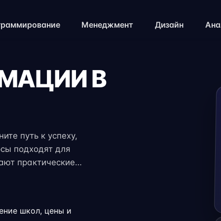
граммирование
Менеджмент
Дизайн
Ана
ИМАЦИИ В
ите путь к успеху,
рсы подходят для
чают практические
 экспертов. Гибкий
ение с работой,
.
ение школ, цены и