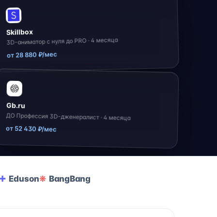
Skillbox
3D-аниматор с нуля до PRO · 4 месяца
от 28 880 ₽/мес
Gb.ru
ДО Профессия 3D-дженералист · 4 месяца
от 52 430 ₽/мес
Eduson
BangBang