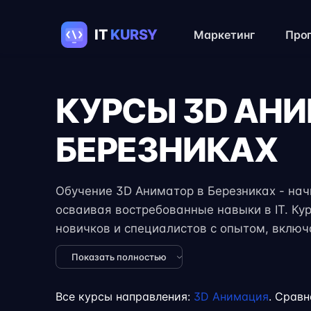
Маркетинг
Про
КУРСЫ 3D АН
БЕРЕЗНИКАХ
Обучение 3D Аниматор в Березниках - начн
осваивая востребованные навыки в IT. Ку
новичков и специалистов с опытом, вклю
задания, реальные проекты и консультации
Показать полностью
формат занятий позволяет совмещать обуч
учёбой или началом карьеры на фрилансе
Все курсы направления:
3D Анимация
. Сравн