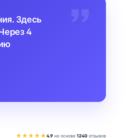
ния. Здесь
Через 4
цию
★★★★★
4.9
на основе
1240
отзывов