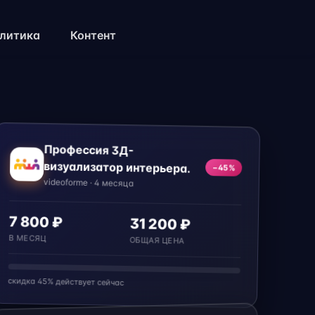
литика
Контент
Профессия 3Д-
визуализатор интерьера.
−45%
videoforme · 4 месяца
7 800 ₽
31 200 ₽
В МЕСЯЦ
ОБЩАЯ ЦЕНА
скидка 45% действует сейчас