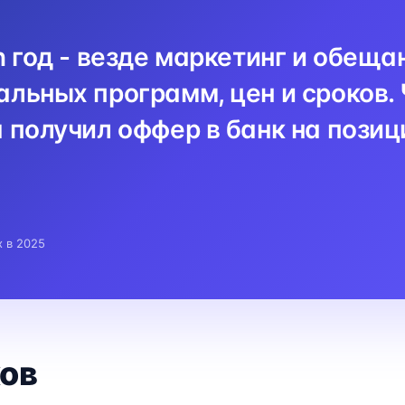
n год - везде маркетинг и обеща
льных программ, цен и сроков. 
 получил оффер в банк на пози
x в 2025
ов