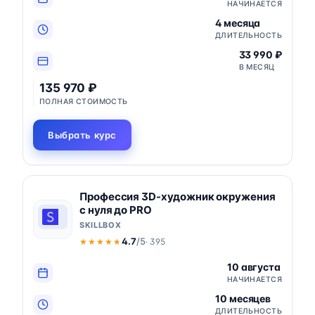
НАЧИНАЕТСЯ
4 месяца
ДЛИТЕЛЬНОСТЬ
33 990 ₽
В МЕСЯЦ
135 970 ₽
ПОЛНАЯ СТОИМОСТЬ
Выбрать курс
Профессия 3D-художник окружения
с нуля до PRO
SKILLBOX
4.7
/5
· 395
★★★★★
★★★★★
10 августа
НАЧИНАЕТСЯ
10 месяцев
ДЛИТЕЛЬНОСТЬ