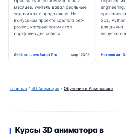
Прошла курс по JavaScript за 7
Перешёл из ана
месяцев. Учитель давал реальные
engineering. П
задачи как с продакшена. На
практически 70
выпускном проекте сделала pet-
SQL, Python, Air
project, который потом стал
для джуна. Чер
портфолио для собеса.
выпуска нашёл 
Skillbox · JavaScript Pro
март 2026
Нетология · Data 
Главная
3D Анимация
Обучение в Ульяновске
Курсы 3D аниматора в