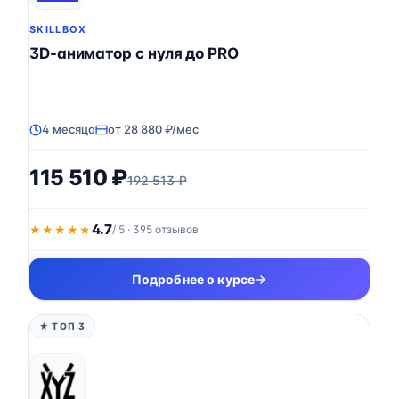
SKILLBOX
3D-аниматор с нуля до PRO
4 месяца
от 28 880 ₽/мес
115 510 ₽
192 513 ₽
4.7
★★★★★
★★★★★
/ 5 · 395 отзывов
Подробнее о курсе
★ ТОП 3