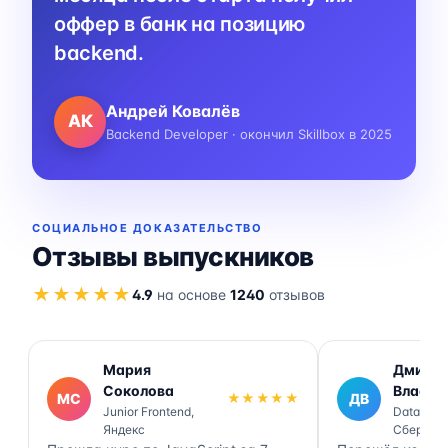
оффер в банк на позицию
backend.
Андрей Ковалёв
АК
Backend Developer · окончил Skillbox в 2025
СОЦИАЛЬНОЕ ДОКАЗАТЕЛЬСТВО
Отзывы выпускников
★★★★★
4.9
на основе
1240
отзывов
Мария
Дмитр
Соколова
Власов
МС
★★★★★
ДВ
Junior Frontend,
Data Engi
Яндекс
Сбер