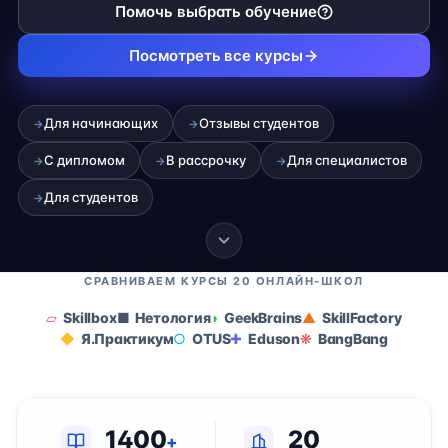
Помочь выбрать обучение
Посмотреть все курсы
Для начинающих
Отзывы студентов
→
→
С дипломом
В рассрочку
Для специалистов
→
→
→
Для студентов
→
СРАВНИВАЕМ КУРСЫ 20 ОНЛАЙН-ШКОЛ
Skillbox
Нетология
GeekBrains
SkillFactory
Я.Практикум
OTUS
Eduson
BangBang
1400
20
+