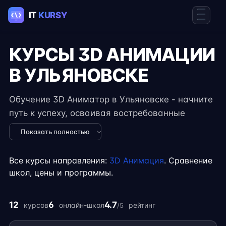
КУРСЫ 3D АНИМАЦИИ
В УЛЬЯНОВСКЕ
Обучение 3D Аниматор в Ульяновске - начните
путь к успеху, осваивая востребованные
навыки в IT. Курсы подходят для новичков и
Показать полностью
специалистов с опытом, включают
практические задания, реальные проекты и
Все курсы направления:
3D Анимация
. Сравнение
консультации экспертов. Гибкий формат
школ, цены и программы.
занятий позволяет совмещать обучение с
работой, учёбой или началом карьеры на
12
6
4.7
курсов
онлайн-школ
рейтинг
/5
фрилансе.