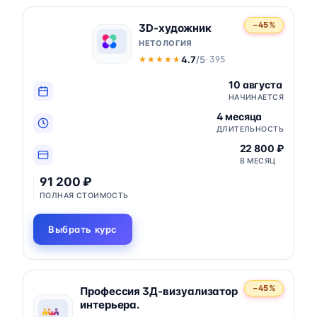
−45%
3D-художник
НЕТОЛОГИЯ
4.7
/5
· 395
★★★★★
★★★★★
10 августа
НАЧИНАЕТСЯ
4 месяца
ДЛИТЕЛЬНОСТЬ
22 800 ₽
В МЕСЯЦ
91 200 ₽
ПОЛНАЯ СТОИМОСТЬ
Выбрать курс
−45%
Профессия 3Д-визуализатор
интерьера.