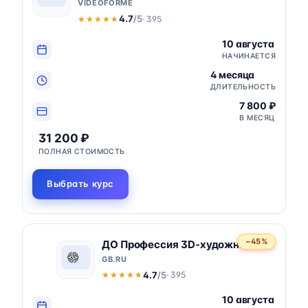
VIDEOFORME
4.7
/5
· 395
★★★★★
★★★★★
10 августа
НАЧИНАЕТСЯ
4 месяца
ДЛИТЕЛЬНОСТЬ
7 800 ₽
В МЕСЯЦ
31 200 ₽
ПОЛНАЯ СТОИМОСТЬ
Выбрать курс
−45%
ДО Профессия 3D-художник
GB.RU
4.7
/5
· 395
★★★★★
★★★★★
10 августа