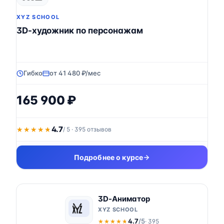
XYZ SCHOOL
3D-художник по персонажам
Гибко
от 41 480 ₽/мес
165 900 ₽
4.7
★★★★★
★★★★★
/ 5 · 395 отзывов
Подробнее о курсе
3D-Аниматор
XYZ SCHOOL
4.7
/5
· 395
★★★★★
★★★★★