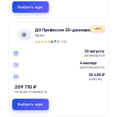
Выбрать курс
−45%
ДО Профессия 3D-дженералист
GB.RU
4.7
/5
· 395
★★★★★
★★★★★
10 августа
НАЧИНАЕТСЯ
4 месяца
ДЛИТЕЛЬНОСТЬ
52 430 ₽
В МЕСЯЦ
209 710 ₽
ПОЛНАЯ СТОИМОСТЬ
Выбрать курс