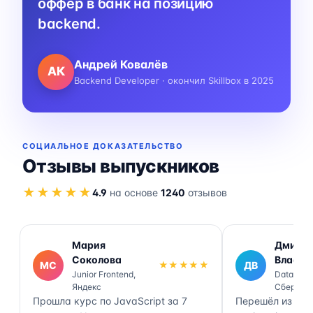
оффер в банк на позицию
backend.
Андрей Ковалёв
АК
Backend Developer · окончил Skillbox в 2025
СОЦИАЛЬНОЕ ДОКАЗАТЕЛЬСТВО
Отзывы выпускников
★★★★★
4.9
на основе
1240
отзывов
Мария
Дмитр
Соколова
Власов
МС
★★★★★
ДВ
Junior Frontend,
Data Engi
Яндекс
Сбер
Прошла курс по JavaScript за 7
Перешёл из ана