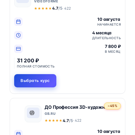
VIDEOFORME
4.7
/5
· 422
★★★★★
★★★★★
10 августа
НАЧИНАЕТСЯ
4 месяца
ДЛИТЕЛЬНОСТЬ
7 800 ₽
В МЕСЯЦ
31 200 ₽
ПОЛНАЯ СТОИМОСТЬ
Выбрать курс
−45%
ДО Профессия 3D-художник
GB.RU
4.7
/5
· 422
★★★★★
★★★★★
10 августа