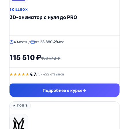
SKILLBOX
3D-аниматор с нуля до PRO
4 месяца
от 28 880 ₽/мес
115 510 ₽
192 513 ₽
4.7
★★★★★
★★★★★
/ 5 · 422 отзывов
Подробнее о курсе
★ ТОП 3