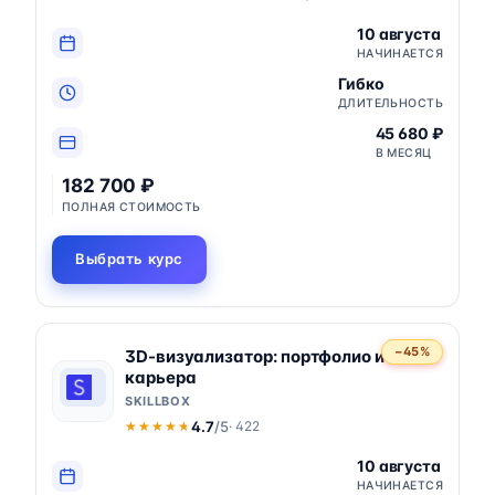
10 августа
НАЧИНАЕТСЯ
Гибко
ДЛИТЕЛЬНОСТЬ
45 680 ₽
В МЕСЯЦ
182 700 ₽
ПОЛНАЯ СТОИМОСТЬ
Выбрать курс
−45%
3D-визуализатор: портфолио и
карьера
SKILLBOX
4.7
/5
· 422
★★★★★
★★★★★
10 августа
НАЧИНАЕТСЯ