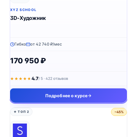
XYZ SCHOOL
3D-Художник
Гибко
от 42 740 ₽/мес
170 950 ₽
4.7
★★★★★
★★★★★
/ 5 · 422 отзывов
Подробнее о курсе
−45%
★ ТОП 2