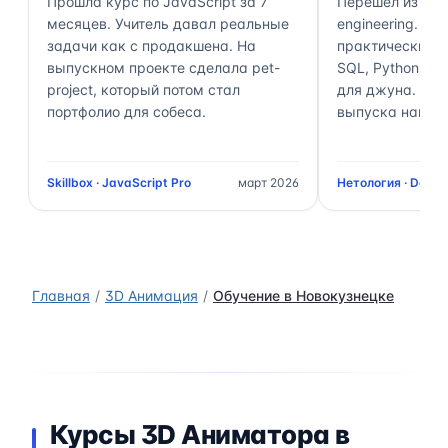
Прошла курс по JavaScript за 7
Перешёл из ана
месяцев. Учитель давал реальные
engineering. П
задачи как с продакшена. На
практически 70
выпускном проекте сделала pet-
SQL, Python, Air
project, который потом стал
для джуна. Чер
портфолио для собеса.
выпуска нашёл 
Skillbox · JavaScript Pro
март 2026
Нетология · Data 
Главная
3D Анимация
Обучение в Новокузнецке
Курсы 3D Аниматора в