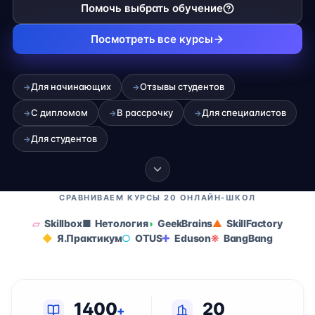
Помочь выбрать обучение
Посмотреть все курсы
Для начинающих
Отзывы студентов
→
→
С дипломом
В рассрочку
Для специалистов
→
→
→
Для студентов
→
СРАВНИВАЕМ КУРСЫ 20 ОНЛАЙН-ШКОЛ
Skillbox
Нетология
GeekBrains
SkillFactory
Я.Практикум
OTUS
Eduson
BangBang
1400
20
+