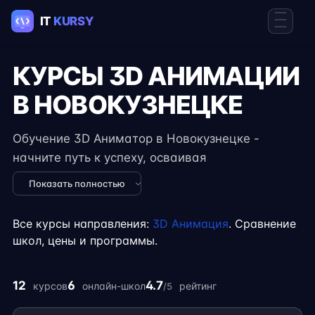
КУРСЫ 3D АНИМАЦИИ
В НОВОКУЗНЕЦКЕ
Обучение 3D Аниматор в Новокузнецке -
начните путь к успеху, осваивая
востребованные навыки в IT. Курсы подходят
Показать полностью
для новичков и специалистов с опытом,
включают практические задания, реальные
Все курсы направления:
3D Анимация
. Сравнение
проекты и консультации экспертов. Гибкий
школ, цены и программы.
формат занятий позволяет совмещать
обучение с работой, учёбой или началом
12
6
4.7
курсов
онлайн-школ
рейтинг
/5
карьеры на фрилансе.