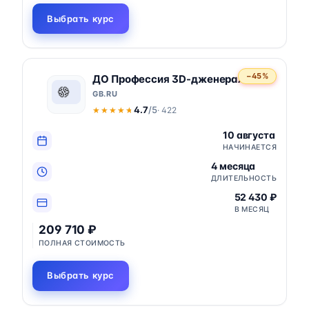
Выбрать курс
−45%
ДО Профессия 3D-дженералист
GB.RU
4.7
/5
· 422
★★★★★
★★★★★
10 августа
НАЧИНАЕТСЯ
4 месяца
ДЛИТЕЛЬНОСТЬ
52 430 ₽
В МЕСЯЦ
209 710 ₽
ПОЛНАЯ СТОИМОСТЬ
Выбрать курс