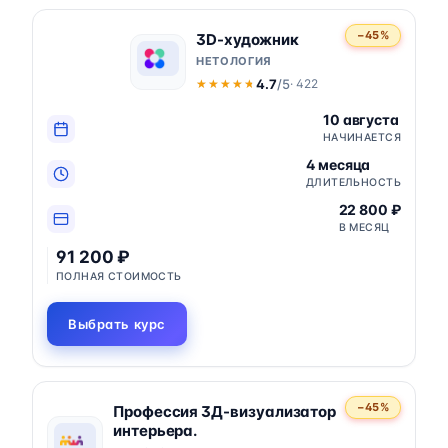
−45%
3D-художник
НЕТОЛОГИЯ
4.7
/5
· 422
★★★★★
★★★★★
10 августа
НАЧИНАЕТСЯ
4 месяца
ДЛИТЕЛЬНОСТЬ
22 800 ₽
В МЕСЯЦ
91 200 ₽
ПОЛНАЯ СТОИМОСТЬ
Выбрать курс
−45%
Профессия 3Д-визуализатор
интерьера.