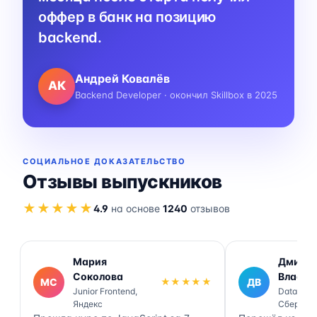
оффер в банк на позицию
backend.
Андрей Ковалёв
АК
Backend Developer · окончил Skillbox в 2025
СОЦИАЛЬНОЕ ДОКАЗАТЕЛЬСТВО
Отзывы выпускников
★★★★★
4.9
на основе
1240
отзывов
Мария
Дмитр
Соколова
Власов
МС
★★★★★
ДВ
Junior Frontend,
Data Engi
Яндекс
Сбер