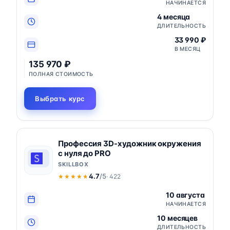
НАЧИНАЕТСЯ
4 месяца
ДЛИТЕЛЬНОСТЬ
33 990 ₽
В МЕСЯЦ
135 970 ₽
ПОЛНАЯ СТОИМОСТЬ
Выбрать курс
Профессия 3D-художник окружения
с нуля до PRO
SKILLBOX
4.7
/5
· 422
★★★★★
★★★★★
10 августа
НАЧИНАЕТСЯ
10 месяцев
ДЛИТЕЛЬНОСТЬ