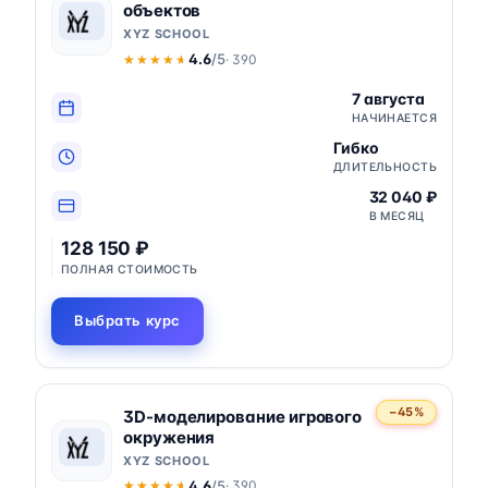
объектов
XYZ SCHOOL
4.6
/5
· 390
★★★★★
★★★★★
7 августа
НАЧИНАЕТСЯ
Гибко
ДЛИТЕЛЬНОСТЬ
32 040 ₽
В МЕСЯЦ
128 150 ₽
ПОЛНАЯ СТОИМОСТЬ
Выбрать курс
−45%
3D-моделирование игрового
окружения
XYZ SCHOOL
4.6
/5
· 390
★★★★★
★★★★★