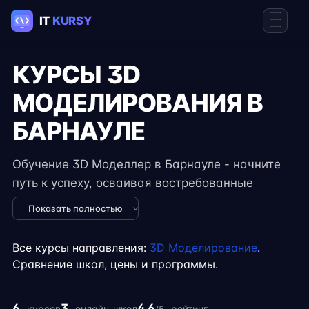
КУРСЫ 3D
МОДЕЛИРОВАНИЯ В
БАРНАУЛЕ
Обучение 3D Моделлер в Барнауле - начните
путь к успеху, осваивая востребованные
навыки в IT. Курсы подходят для новичков и
Показать полностью
специалистов с опытом, включают
практические задания, реальные проекты и
Все курсы направления:
3D Моделирование
.
консультации экспертов. Гибкий формат
Сравнение школ, цены и программы.
занятий позволяет совмещать обучение с
работой, учёбой или началом карьеры на
6
3
4.6
курсов
онлайн-школ
рейтинг