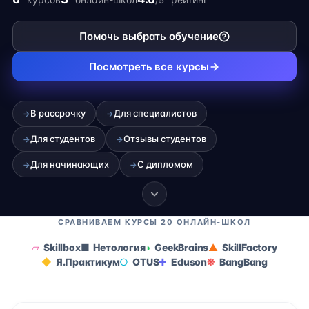
/5
фрилансе.
Помочь выбрать обучение
Посмотреть все курсы
В рассрочку
Для специалистов
→
→
Для студентов
Отзывы студентов
→
→
Для начинающих
С дипломом
→
→
СРАВНИВАЕМ КУРСЫ 20 ОНЛАЙН-ШКОЛ
Skillbox
Нетология
GeekBrains
SkillFactory
Я.Практикум
OTUS
Eduson
BangBang