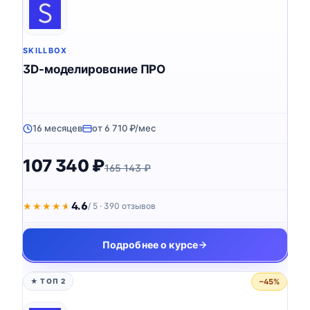
SKILLBOX
3D-моделирование ПРО
16 месяцев
от 6 710 ₽/мес
107 340 ₽
165 143 ₽
4.6
★★★★★
★★★★★
/ 5 · 390 отзывов
Подробнее о курсе
−45%
★ ТОП 2