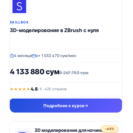
SKILLBOX
3D-моделирование в ZBrush с нуля
4 месяца
от 1 033 470 сум/мес
4 133 880 сум
8 267 753 сум
4.8
★★★★★
★★★★★
/ 5 · 420 отзывов
Подробнее о курсе
−45%
3D моделирование для начинающих