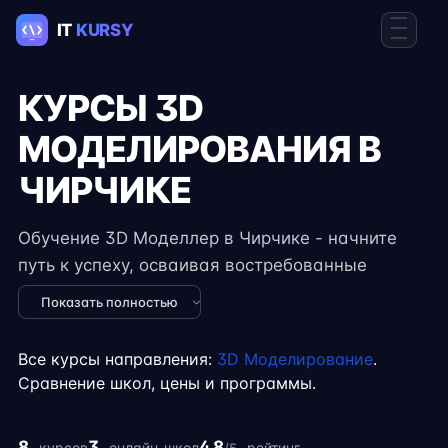
КУРСЫ 3D
МОДЕЛИРОВАНИЯ В
ЧИРЧИКЕ
Обучение 3D Моделлер в Чирчике - начните
путь к успеху, осваивая востребованные
навыки в IT. Курсы подходят для новичков и
Показать полностью
специалистов с опытом, включают
практические задания, реальные проекты и
Все курсы направления:
3D Моделирование
.
консультации экспертов. Гибкий формат
Сравнение школ, цены и программы.
занятий позволяет совмещать обучение с
работой, учёбой или началом карьеры на
8
3
4.8
курсов
онлайн-школ
рейтинг