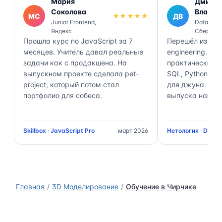
Мария
Дмитр
Соколова
Власов
МС
★★★★★
ДВ
Junior Frontend,
Data Engi
Яндекс
Сбер
Прошла курс по JavaScript за 7
Перешёл из ана
месяцев. Учитель давал реальные
engineering. П
задачи как с продакшена. На
практически 70
выпускном проекте сделала pet-
SQL, Python, Air
project, который потом стал
для джуна. Чер
портфолио для собеса.
выпуска нашёл 
Skillbox · JavaScript Pro
март 2026
Нетология · Data 
Главная
3D Моделирование
Обучение в Чирчике