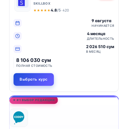
SKILLBOX
4.8
/5
· 420
★★★★★
★★★★★
9 августа
НАЧИНАЕТСЯ
4 месяца
ДЛИТЕЛЬНОСТЬ
2 026 510 сум
В МЕСЯЦ
8 106 030 сум
ПОЛНАЯ СТОИМОСТЬ
Выбрать курс
★ #1 ВЫБОР РЕДАКЦИИ