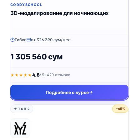
CODDYSCHOOL
3D-моделирование для начинающих
Гибко
от 326 390 сум/мес
1 305 560 сум
4.8
★★★★★
★★★★★
/ 5 · 420 отзывов
Подробнее о курсе
−45%
★ ТОП 2