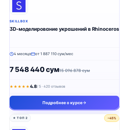
SKILLBOX
3D-моделирование украшений в Rhinoceros
4 месяца
от 1 887 110 сум/мес
7 548 440 сум
15 096 878 сум
4.8
★★★★★
★★★★★
/ 5 · 420 отзывов
Подробнее о курсе
−45%
★ ТОП 2