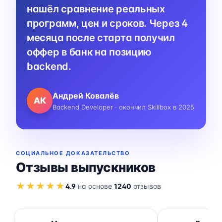
нашёл сравнение реальных
программ, цен и сроков. Через 4
месяца после старта получил
оффер в банк на позицию
backend.
Андрей Ковалёв
АК
Backend Developer · окончил Skillbox в 2025
СОЦИАЛЬНОЕ ДОКАЗАТЕЛЬСТВО
Отзывы выпускников
★★★★★
4.9
на основе
1240
отзывов