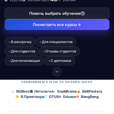
/5
фрилансе.
Помочь выбрать обучение
Посмотреть все курсы
В рассрочку
Для специалистов
→
→
Для студентов
Отзывы студентов
→
→
Для начинающих
С дипломом
→
→
СРАВНИВАЕМ КУРСЫ 20 ОНЛАЙН-ШКОЛ
Skillbox
Нетология
GeekBrains
SkillFactory
Я.Практикум
OTUS
Eduson
BangBang