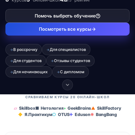
/5
фрилансе.
Помочь выбрать обучение
Посмотреть все курсы
В рассрочку
Для специалистов
→
→
Для студентов
Отзывы студентов
→
→
Для начинающих
С дипломом
→
→
СРАВНИВАЕМ КУРСЫ 20 ОНЛАЙН-ШКОЛ
Skillbox
Нетология
GeekBrains
SkillFactory
Я.Практикум
OTUS
Eduson
BangBang