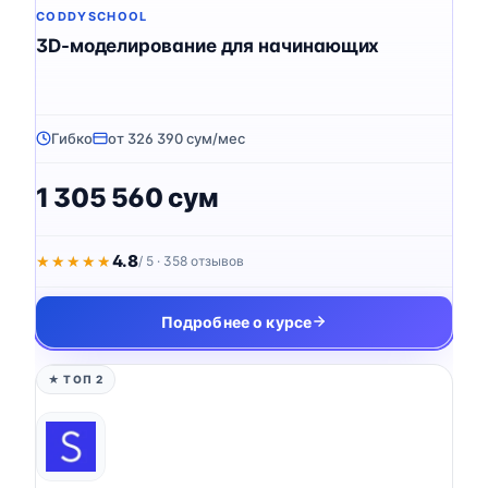
CODDYSCHOOL
3D-моделирование для начинающих
Гибко
от 326 390 сум/мес
1 305 560 сум
4.8
★★★★★
★★★★★
/ 5 · 358 отзывов
Подробнее о курсе
★ ТОП 2