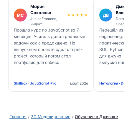
Мария
Дмитр
Соколова
Власов
МС
★★★★★
ДВ
Junior Frontend,
Data Engi
Яндекс
Сбер
Прошла курс по JavaScript за 7
Перешёл из ана
месяцев. Учитель давал реальные
engineering. П
задачи как с продакшена. На
практически 70
выпускном проекте сделала pet-
SQL, Python, Air
project, который потом стал
для джуна. Чер
портфолио для собеса.
выпуска нашёл 
Skillbox · JavaScript Pro
март 2026
Нетология · Data 
Главная
3D Моделирование
Обучение в Джизаке