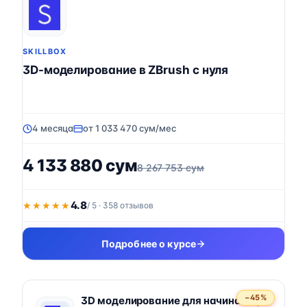
SKILLBOX
3D-моделирование в ZBrush с нуля
4 месяца
от 1 033 470 сум/мес
4 133 880 сум
8 267 753 сум
4.8
★★★★★
★★★★★
/ 5 · 358 отзывов
Подробнее о курсе
−45%
3D моделирование для начинающих