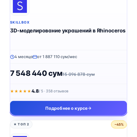
SKILLBOX
3D-моделирование украшений в Rhinoceros
4 месяца
от 1 887 110 сум/мес
7 548 440 сум
15 096 878 сум
4.8
★★★★★
★★★★★
/ 5 · 358 отзывов
Подробнее о курсе
−45%
★ ТОП 2