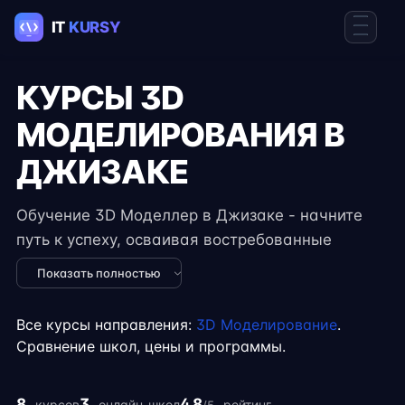
КУРСЫ 3D
МОДЕЛИРОВАНИЯ В
ДЖИЗАКЕ
Обучение 3D Моделлер в Джизаке - начните
путь к успеху, осваивая востребованные
навыки в IT. Курсы подходят для новичков и
Показать полностью
специалистов с опытом, включают
практические задания, реальные проекты и
Все курсы направления:
3D Моделирование
.
консультации экспертов. Гибкий формат
Сравнение школ, цены и программы.
занятий позволяет совмещать обучение с
работой, учёбой или началом карьеры на
8
3
4.8
курсов
онлайн-школ
рейтинг