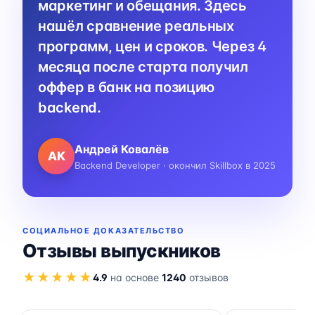
маркетинг и обещания. Здесь
нашёл сравнение реальных
программ, цен и сроков. Через 4
месяца после старта получил
оффер в банк на позицию
backend.
Андрей Ковалёв
АК
Backend Developer · окончил Skillbox в 2025
СОЦИАЛЬНОЕ ДОКАЗАТЕЛЬСТВО
Отзывы выпускников
★★★★★
4.9
на основе
1240
отзывов