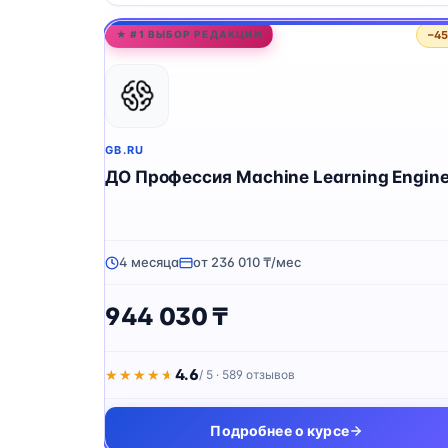
−4
★ #1 ВЫБОР РЕДАКЦИИ
GB.RU
ДО Профессия Machine Learning Engine
4 месяца
от 236 010 ₸/мес
944 030 ₸
4.6
★★★★★
★★★★★
/ 5 · 589 отзывов
Подробнее о курсе