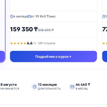
4 месяца
от 39 840 ₸/мес
159 350 ₸
7
318 693 ₸
4.6
★★★★★
★★★★★
/ 5 · 589 отзывов
★
★
Подробнее о курсе
8 августа
12 месяцев
64 460 ₸
НАЧИНАЕТСЯ
ДЛИТЕЛЬНОСТЬ
В МЕСЯЦ