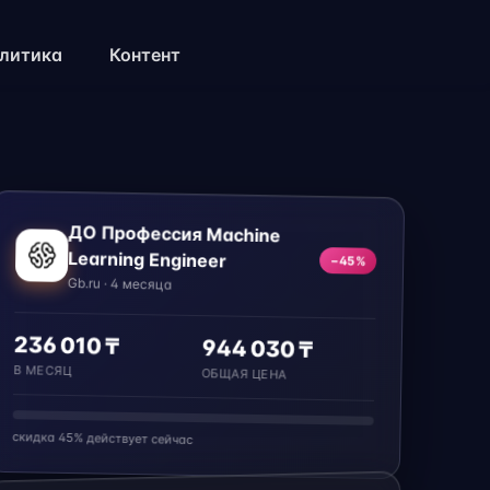
литика
Контент
ДО Профессия Machine
Learning Engineer
−45%
Gb.ru · 4 месяца
236 010 ₸
944 030 ₸
В МЕСЯЦ
ОБЩАЯ ЦЕНА
скидка 45% действует сейчас