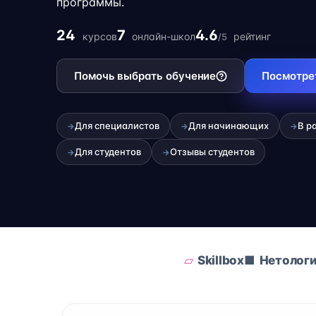
программы.
24
7
4.6
курсов
онлайн-школ
рейтинг
/5
Помочь выбрать обучение
Посмотре
Для специалистов
Для начинающих
В р
→
→
→
Для студентов
Отзывы студентов
→
→
Skillbox
Нетолог