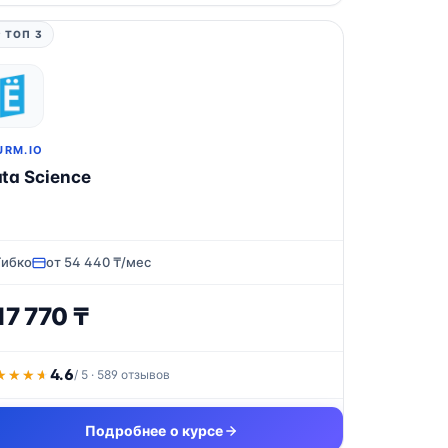
 ТОП 3
URM.IO
ta Science
Гибко
от 54 440 ₸/мес
17 770 ₸
4.6
★★★★
★★★★
/ 5 · 589 отзывов
Подробнее о курсе