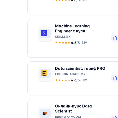
4.6
/5
· 589
★★★★★
★★★★★
Machine Learning
Engineer с нуля
SKILLBOX
4.6
/5
· 589
★★★★★
★★★★★
Data scientist: тариф PRO
EDUSON.ACADEMY
4.6
/5
· 589
★★★★★
★★★★★
Онлайн-курс Data
Scientist
BRUNOYAMCOM