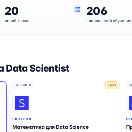
20
206
онлайн-школ
направлений обучения
Data Scientist
−45%
★ ТОП 2
★
SKILLBOX
SK
Математика для Data Science
Пр