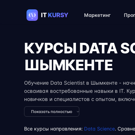
Маркетинг
Про
КУРСЫ DATA SC
ШЫМКЕНТЕ
Обучение Data Scientist в Шымкенте - начн
осваивая востребованные навыки в IT. Ку
новичков и специалистов с опытом, вклю
задания, реальные проекты и консультации
Показать полностью
формат занятий позволяет совмещать обуч
учёбой или началом карьеры на фрилансе
Все курсы направления:
Data Science
. Сравн