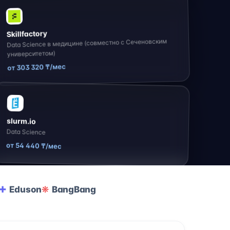
Skillfactory
Data Science в медицине (совместно с Сеченовским
университетом)
от 303 320 ₸/мес
slurm.io
Data Science
от 54 440 ₸/мес
Eduson
BangBang