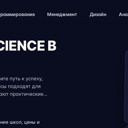
граммирование
Менеджмент
Дизайн
Ана
IENCE В
ите путь к успеху,
рсы подходят для
чают практические
 экспертов. Гибкий
ение с работой,
.
ение школ, цены и