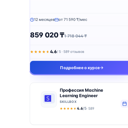
12 месяцев
от 71 590 ₸/мес
859 020 ₸
1 718 044 ₸
4.6
★★★★★
★★★★★
/ 5 · 589 отзывов
Подробнее о курсе
Профессия Machine
Learning Engineer
SKILLBOX
4.6
/5
· 589
★★★★★
★★★★★