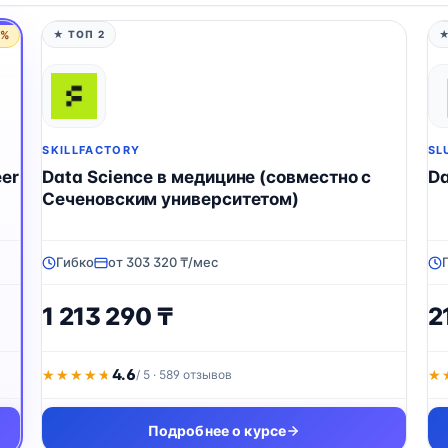
5%
★ ТОП 2
★
SKILLFACTORY
SL
er
Data Science в медицине (совместно с
Da
Сеченовским университетом)
Гибко
от 303 320 ₸/мес
1 213 290 ₸
2
4.6
★★★★★
★★★★★
/ 5 · 589 отзывов
★
★
Подробнее о курсе