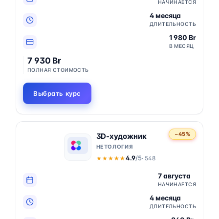
НАЧИНАЕТСЯ
4 месяца
ДЛИТЕЛЬНОСТЬ
1 980 Br
В МЕСЯЦ
7 930 Br
ПОЛНАЯ СТОИМОСТЬ
Выбрать курс
−45%
3D-художник
НЕТОЛОГИЯ
4.9
/5
· 548
★★★★★
★★★★★
7 августа
НАЧИНАЕТСЯ
4 месяца
ДЛИТЕЛЬНОСТЬ