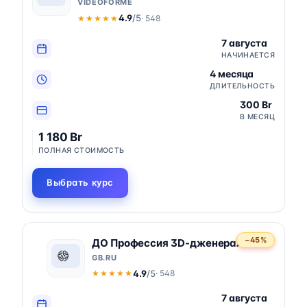
VIDEOFORME
4.9
/5
· 548
★★★★★
★★★★★
7 августа
НАЧИНАЕТСЯ
4 месяца
ДЛИТЕЛЬНОСТЬ
300 Br
В МЕСЯЦ
1 180 Br
ПОЛНАЯ СТОИМОСТЬ
Выбрать курс
−45%
ДО Профессия 3D-дженералист
GB.RU
4.9
/5
· 548
★★★★★
★★★★★
7 августа