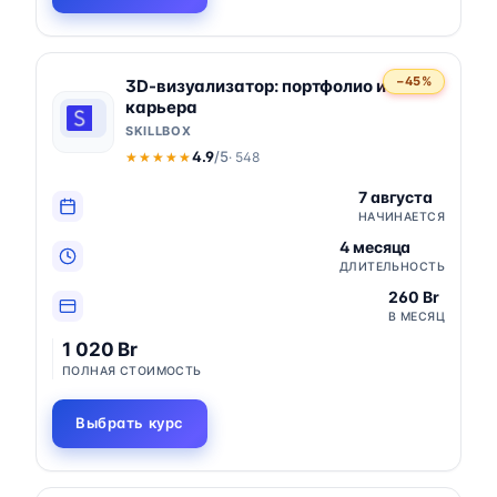
−45%
3D-визуализатор: портфолио и
карьера
SKILLBOX
4.9
/5
· 548
★★★★★
★★★★★
7 августа
НАЧИНАЕТСЯ
4 месяца
ДЛИТЕЛЬНОСТЬ
260 Br
В МЕСЯЦ
1 020 Br
ПОЛНАЯ СТОИМОСТЬ
Выбрать курс