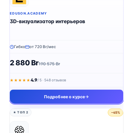
EDUSON.ACADEMY
3D-визуализатор интерьеров
Гибко
от 720 Br/мес
2 880 Br
190 575 Br
4.9
★★★★★
★★★★★
/ 5 · 548 отзывов
Подробнее о курсе
−45%
★ ТОП 2