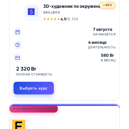
−45%
3D-художник по окружению
SKILLBOX
4.9
/5
· 548
★★★★★
★★★★★
7 августа
НАЧИНАЕТСЯ
4 месяца
ДЛИТЕЛЬНОСТЬ
580 Br
В МЕСЯЦ
2 320 Br
ПОЛНАЯ СТОИМОСТЬ
Выбрать курс
★ #1 ВЫБОР РЕДАКЦИИ