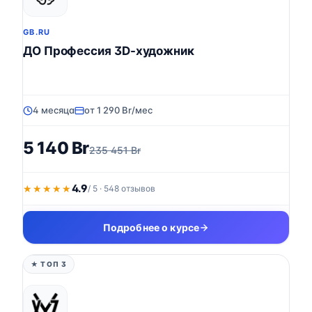
GB.RU
ДО Профессия 3D-художник
4 месяца
от 1 290 Br/мес
5 140 Br
235 451 Br
4.9
★★★★★
★★★★★
/ 5 · 548 отзывов
Подробнее о курсе
★ ТОП 3