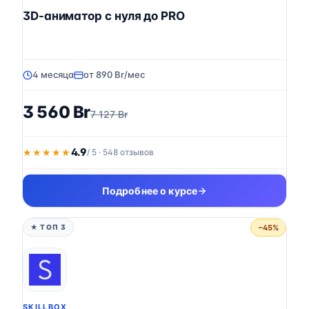
3D-аниматор с нуля до PRO
4 месяца
от 890 Br/мес
3 560 Br
7 127 Br
4.9
★★★★★
★★★★★
/ 5 · 548 отзывов
Подробнее о курсе
−45%
★ ТОП 3
SKILLBOX