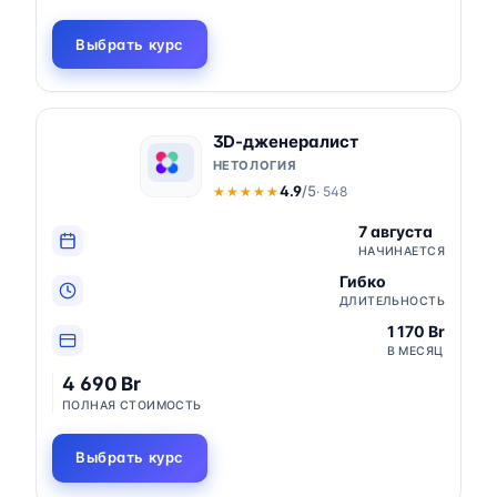
Выбрать курс
3D-дженералист
НЕТОЛОГИЯ
4.9
/5
· 548
★★★★★
★★★★★
7 августа
НАЧИНАЕТСЯ
Гибко
ДЛИТЕЛЬНОСТЬ
1 170 Br
В МЕСЯЦ
4 690 Br
ПОЛНАЯ СТОИМОСТЬ
Выбрать курс