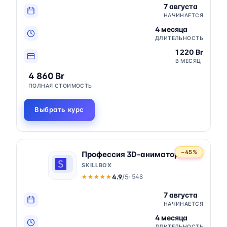
7 августа
НАЧИНАЕТСЯ
4 месяца
ДЛИТЕЛЬНОСТЬ
1 220 Br
В МЕСЯЦ
4 860 Br
ПОЛНАЯ СТОИМОСТЬ
Выбрать курс
−45%
Профессия 3D-аниматор
SKILLBOX
4.9
/5
· 548
★★★★★
★★★★★
7 августа
НАЧИНАЕТСЯ
4 месяца
ДЛИТЕЛЬНОСТЬ