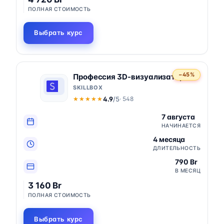
ПОЛНАЯ СТОИМОСТЬ
Выбрать курс
−45%
Профессия 3D-визуализатор
SKILLBOX
4.9
/5
· 548
★★★★★
★★★★★
7 августа
НАЧИНАЕТСЯ
4 месяца
ДЛИТЕЛЬНОСТЬ
790 Br
В МЕСЯЦ
3 160 Br
ПОЛНАЯ СТОИМОСТЬ
Выбрать курс