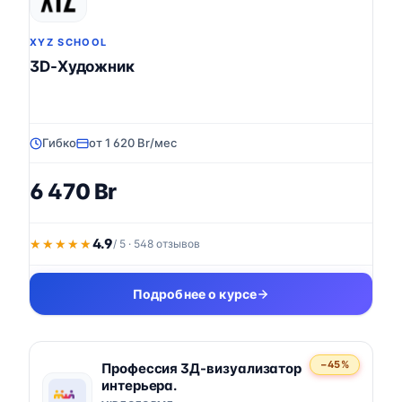
XYZ SCHOOL
3D-Художник
Гибко
от 1 620 Br/мес
6 470 Br
4.9
★★★★★
★★★★★
/ 5 · 548 отзывов
Подробнее о курсе
−45%
Профессия 3Д-визуализатор
интерьера.