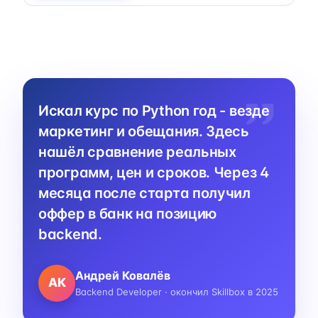
Искал курс по Python год - везде
маркетинг и обещания. Здесь
нашёл сравнение реальных
программ, цен и сроков. Через 4
месяца после старта получил
оффер в банк на позицию
backend.
Андрей Ковалёв
АК
Backend Developer · окончил Skillbox в 2025