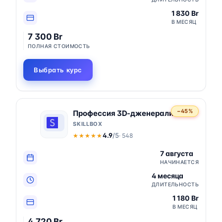
1 830 Br
В МЕСЯЦ
7 300 Br
ПОЛНАЯ СТОИМОСТЬ
Выбрать курс
−45%
Профессия 3D-дженералист
SKILLBOX
4.9
/5
· 548
★★★★★
★★★★★
7 августа
НАЧИНАЕТСЯ
4 месяца
ДЛИТЕЛЬНОСТЬ
1 180 Br
В МЕСЯЦ
4 720 Br