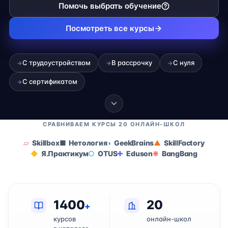
Помочь выбрать обучение
Посмотреть все курсы
С трудоустройством
В рассрочку
С нуля
→
→
→
С сертификатом
→
СРАВНИВАЕМ КУРСЫ 20 ОНЛАЙН-ШКОЛ
Skillbox
Нетология
GeekBrains
SkillFactory
Я.Практикум
OTUS
Eduson
BangBang
1400
20
+
курсов
онлайн-школ