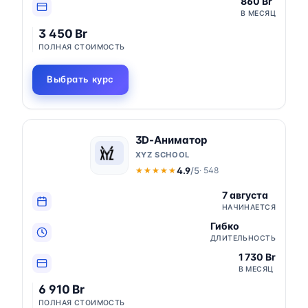
860 Br
В МЕСЯЦ
3 450 Br
ПОЛНАЯ СТОИМОСТЬ
Выбрать курс
3D-Аниматор
XYZ SCHOOL
4.9
/5
· 548
★★★★★
★★★★★
7 августа
НАЧИНАЕТСЯ
Гибко
ДЛИТЕЛЬНОСТЬ
1 730 Br
В МЕСЯЦ
6 910 Br
ПОЛНАЯ СТОИМОСТЬ