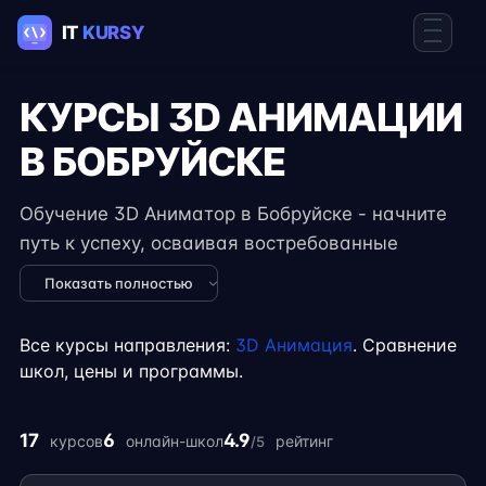
КУРСЫ 3D АНИМАЦИИ
В БОБРУЙСКЕ
Обучение 3D Аниматор в Бобруйске - начните
путь к успеху, осваивая востребованные
навыки в IT. Курсы подходят для новичков и
Показать полностью
специалистов с опытом, включают
практические задания, реальные проекты и
Все курсы направления:
3D Анимация
. Сравнение
консультации экспертов. Гибкий формат
школ, цены и программы.
занятий позволяет совмещать обучение с
работой, учёбой или началом карьеры на
17
6
4.9
курсов
онлайн-школ
рейтинг
/5
фрилансе.