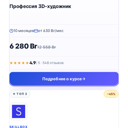
Профессия 3D-художник
10 месяцев
от 630 Br/мес
6 280 Br
12 558 Br
4.9
★★★★★
★★★★★
/ 5 · 548 отзывов
Подробнее о курсе
−45%
★ ТОП 2
SKILLBOX