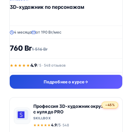
3D-художник по персонажам
4 месяца
от 190 Br/мес
760 Br
1 516 Br
4.9
★★★★★
★★★★★
/ 5 · 548 отзывов
Подробнее о курсе
−45%
Профессия 3D-художник окружения
с нуля до PRO
SKILLBOX
4.9
/5
· 548
★★★★★
★★★★★