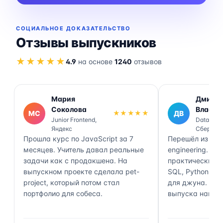
СОЦИАЛЬНОЕ ДОКАЗАТЕЛЬСТВО
Отзывы выпускников
★★★★★
4.9
на основе
1240
отзывов
Мария
Дмитр
Соколова
Власов
МС
★★★★★
ДВ
Junior Frontend,
Data Engi
Яндекс
Сбер
Прошла курс по JavaScript за 7
Перешёл из ана
месяцев. Учитель давал реальные
engineering. П
задачи как с продакшена. На
практически 70
выпускном проекте сделала pet-
SQL, Python, Air
project, который потом стал
для джуна. Чер
портфолио для собеса.
выпуска нашёл 