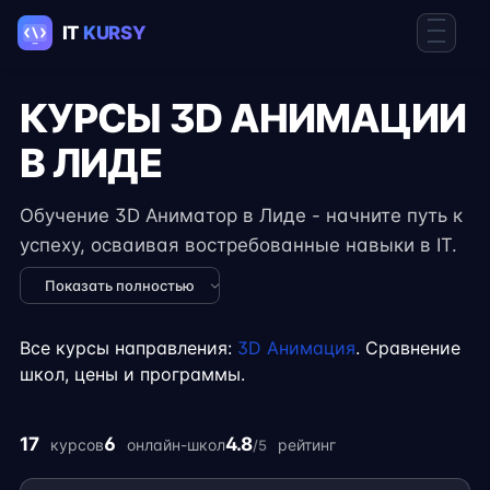
КУРСЫ 3D АНИМАЦИИ
В ЛИДЕ
Обучение 3D Аниматор в Лиде - начните путь к
успеху, осваивая востребованные навыки в IT.
Курсы подходят для новичков и специалистов с
Показать полностью
опытом, включают практические задания,
реальные проекты и консультации экспертов.
Все курсы направления:
3D Анимация
. Сравнение
Гибкий формат занятий позволяет совмещать
школ, цены и программы.
обучение с работой, учёбой или началом
карьеры на фрилансе.
17
6
4.8
курсов
онлайн-школ
рейтинг
/5