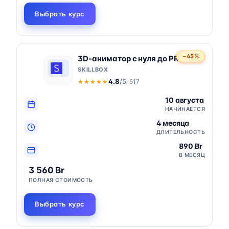
Выбрать курс
−45%
3D-аниматор с нуля до PRO
SKILLBOX
4.8
/5
· 517
★★★★★
★★★★★
10 августа
НАЧИНАЕТСЯ
4 месяца
ДЛИТЕЛЬНОСТЬ
890 Br
В МЕСЯЦ
3 560 Br
ПОЛНАЯ СТОИМОСТЬ
Выбрать курс