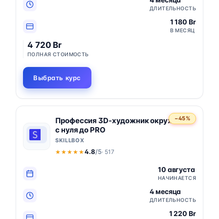
ДЛИТЕЛЬНОСТЬ
1 180 Br
В МЕСЯЦ
4 720 Br
ПОЛНАЯ СТОИМОСТЬ
Выбрать курс
−45%
Профессия 3D-художник окружения
с нуля до PRO
SKILLBOX
4.8
/5
· 517
★★★★★
★★★★★
10 августа
НАЧИНАЕТСЯ
4 месяца
ДЛИТЕЛЬНОСТЬ
1 220 Br