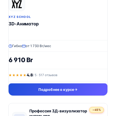
XYZ SCHOOL
3D-Аниматор
Гибко
от 1 730 Br/мес
6 910 Br
4.8
★★★★★
★★★★★
/ 5 · 517 отзывов
Подробнее о курсе
−45%
Профессия 3Д-визуализатор
интерьера.