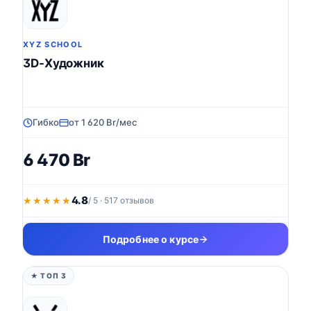
XYZ SCHOOL
3D-Художник
Гибко
от 1 620 Br/мес
6 470 Br
4.8
★★★★★
★★★★★
/ 5 · 517 отзывов
Подробнее о курсе
★ ТОП 3