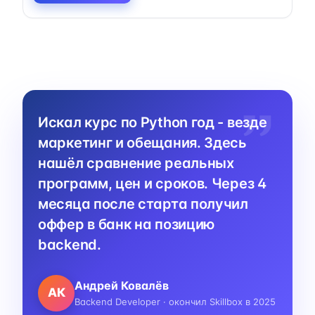
Искал курс по Python год - везде
маркетинг и обещания. Здесь
нашёл сравнение реальных
программ, цен и сроков. Через 4
месяца после старта получил
оффер в банк на позицию
backend.
Андрей Ковалёв
АК
Backend Developer · окончил Skillbox в 2025