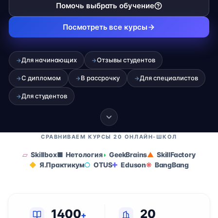
Помочь выбрать обучение
Посмотреть все курсы
Для начинающих
Отзывы студентов
→
→
С дипломом
В рассрочку
Для специалистов
→
→
→
Для студентов
→
СРАВНИВАЕМ КУРСЫ 20 ОНЛАЙН-ШКОЛ
Skillbox
Нетология
GeekBrains
SkillFactory
Я.Практикум
OTUS
Eduson
BangBang
1400
20
+