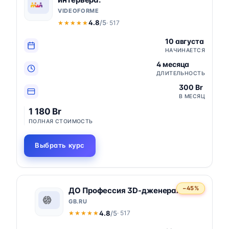
VIDEOFORME
4.8
/5
· 517
★★★★★
★★★★★
10 августа
НАЧИНАЕТСЯ
4 месяца
ДЛИТЕЛЬНОСТЬ
300 Br
В МЕСЯЦ
1 180 Br
ПОЛНАЯ СТОИМОСТЬ
Выбрать курс
−45%
ДО Профессия 3D-дженералист
GB.RU
4.8
/5
· 517
★★★★★
★★★★★