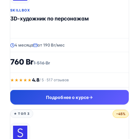
SKILLBOX
3D-художник по персонажам
4 месяца
от 190 Br/мес
760 Br
1 516 Br
4.8
★★★★★
★★★★★
/ 5 · 517 отзывов
Подробнее о курсе
−45%
★ ТОП 3