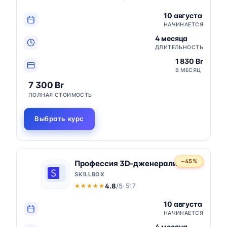
10 августа
НАЧИНАЕТСЯ
4 месяца
ДЛИТЕЛЬНОСТЬ
1 830 Br
В МЕСЯЦ
7 300 Br
ПОЛНАЯ СТОИМОСТЬ
Выбрать курс
−45%
Профессия 3D-дженералист
SKILLBOX
4.8
/5
· 517
★★★★★
★★★★★
10 августа
НАЧИНАЕТСЯ
4 месяца