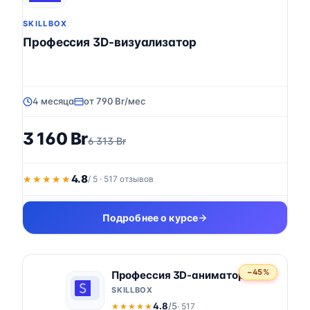
SKILLBOX
Профессия 3D-визуализатор
4 месяца
от 790 Br/мес
3 160 Br
6 313 Br
4.8
★★★★★
★★★★★
/ 5 · 517 отзывов
Подробнее о курсе
−45%
Профессия 3D-аниматор
SKILLBOX
4.8
/5
· 517
★★★★★
★★★★★