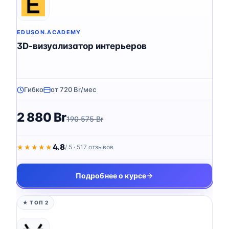
EDUSON.ACADEMY
3D-визуализатор интерьеров
Гибко
от 720 Br/мес
2 880 Br
190 575 Br
4.8
★★★★★
★★★★★
/ 5 · 517 отзывов
Подробнее о курсе
★ ТОП 2