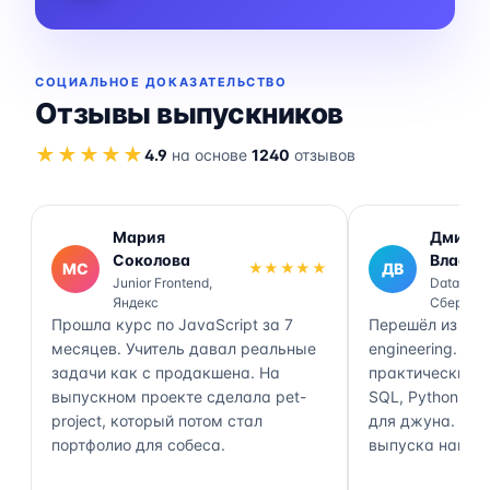
СОЦИАЛЬНОЕ ДОКАЗАТЕЛЬСТВО
Отзывы выпускников
★★★★★
4.9
на основе
1240
отзывов
Мария
Дмитр
Соколова
Власов
МС
★★★★★
ДВ
Junior Frontend,
Data Engi
Яндекс
Сбер
Прошла курс по JavaScript за 7
Перешёл из ана
месяцев. Учитель давал реальные
engineering. П
задачи как с продакшена. На
практически 70
выпускном проекте сделала pet-
SQL, Python, Air
project, который потом стал
для джуна. Чер
портфолио для собеса.
выпуска нашёл 