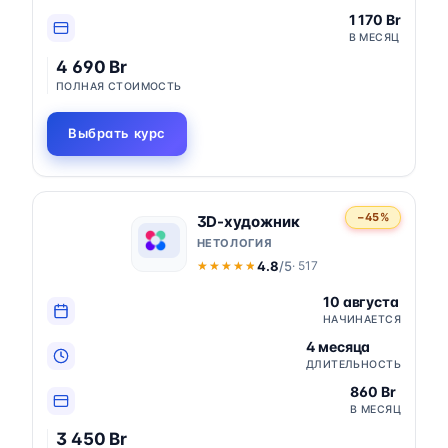
1 170 Br
В МЕСЯЦ
4 690 Br
ПОЛНАЯ СТОИМОСТЬ
Выбрать курс
−45%
3D-художник
НЕТОЛОГИЯ
4.8
/5
· 517
★★★★★
★★★★★
10 августа
НАЧИНАЕТСЯ
4 месяца
ДЛИТЕЛЬНОСТЬ
860 Br
В МЕСЯЦ
3 450 Br