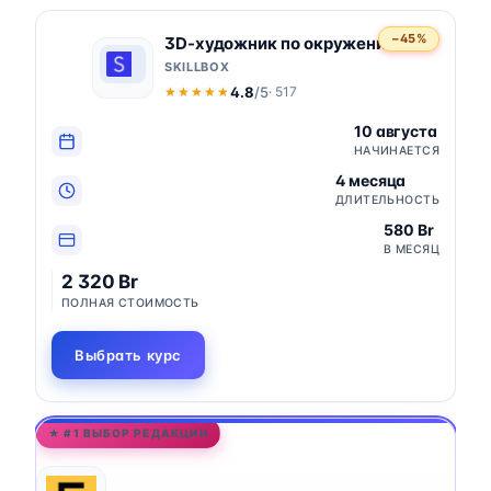
−45%
3D-художник по окружению
SKILLBOX
4.8
/5
· 517
★★★★★
★★★★★
10 августа
НАЧИНАЕТСЯ
4 месяца
ДЛИТЕЛЬНОСТЬ
580 Br
В МЕСЯЦ
2 320 Br
ПОЛНАЯ СТОИМОСТЬ
Выбрать курс
★ #1 ВЫБОР РЕДАКЦИИ