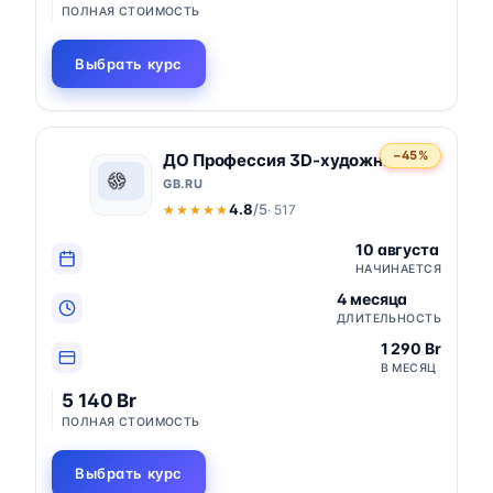
ПОЛНАЯ СТОИМОСТЬ
Выбрать курс
−45%
ДО Профессия 3D-художник
GB.RU
4.8
/5
· 517
★★★★★
★★★★★
10 августа
НАЧИНАЕТСЯ
4 месяца
ДЛИТЕЛЬНОСТЬ
1 290 Br
В МЕСЯЦ
5 140 Br
ПОЛНАЯ СТОИМОСТЬ
Выбрать курс