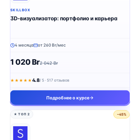
SKILLBOX
3D-визуализатор: портфолио и карьера
4 месяца
от 260 Br/мес
1 020 Br
2 042 Br
4.8
★★★★★
★★★★★
/ 5 · 517 отзывов
Подробнее о курсе
−45%
★ ТОП 2