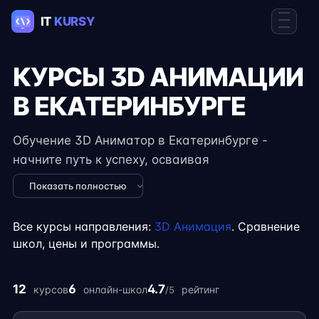
КУРСЫ 3D АНИМАЦИИ
В ЕКАТЕРИНБУРГЕ
Обучение 3D Аниматор в Екатеринбурге -
начните путь к успеху, осваивая
востребованные навыки в IT. Курсы подходят
Показать полностью
для новичков и специалистов с опытом,
включают практические задания, реальные
Все курсы направления:
3D Анимация
. Сравнение
проекты и консультации экспертов. Гибкий
школ, цены и программы.
формат занятий позволяет совмещать
обучение с работой, учёбой или началом
12
6
4.7
курсов
онлайн-школ
рейтинг
/5
карьеры на фрилансе.