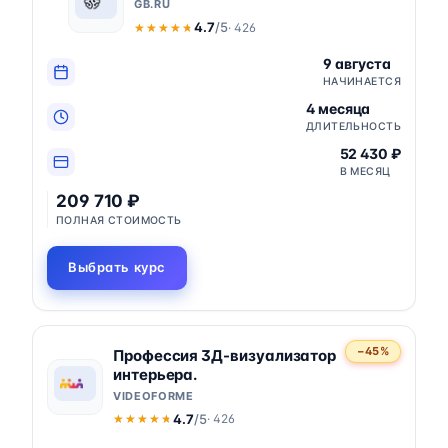
GB.RU
4.7
/5
· 426
★★★★★
★★★★★
9 августа
НАЧИНАЕТСЯ
4 месяца
ДЛИТЕЛЬНОСТЬ
52 430 ₽
В МЕСЯЦ
209 710 ₽
ПОЛНАЯ СТОИМОСТЬ
Выбрать курс
−45%
Профессия 3Д-визуализатор
интерьера.
VIDEOFORME
4.7
/5
· 426
★★★★★
★★★★★