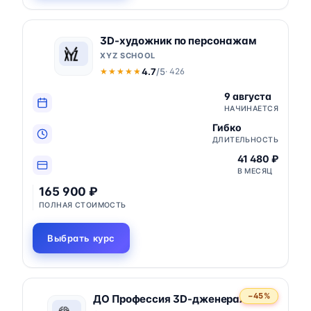
3D-художник по персонажам
XYZ SCHOOL
4.7
/5
· 426
★★★★★
★★★★★
9 августа
НАЧИНАЕТСЯ
Гибко
ДЛИТЕЛЬНОСТЬ
41 480 ₽
В МЕСЯЦ
165 900 ₽
ПОЛНАЯ СТОИМОСТЬ
Выбрать курс
−45%
ДО Профессия 3D-дженералист