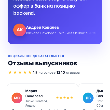
оффер в банк на позицию
backend.
Андрей Ковалёв
АК
Backend Developer · окончил Skillbox в 2025
СОЦИАЛЬНОЕ ДОКАЗАТЕЛЬСТВО
Отзывы выпускников
★★★★★
4.9
на основе
1240
отзывов
Мария
Дмитр
Соколова
Власов
МС
★★★★★
ДВ
Junior Frontend,
Data Engi
Яндекс
Сбер