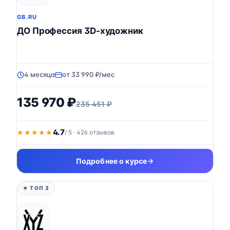
GB.RU
ДО Профессия 3D-художник
4 месяца
от 33 990 ₽/мес
135 970 ₽
235 451 ₽
4.7
★★★★★
★★★★★
/ 5 · 426 отзывов
Подробнее о курсе
★ ТОП 3