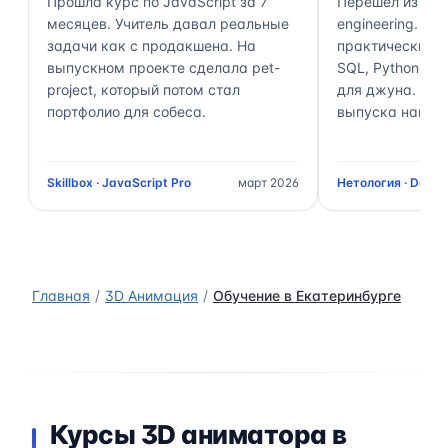
Прошла курс по JavaScript за 7
Перешёл из ана
месяцев. Учитель давал реальные
engineering. П
задачи как с продакшена. На
практически 70
выпускном проекте сделала pet-
SQL, Python, Air
project, который потом стал
для джуна. Чер
портфолио для собеса.
выпуска нашёл 
Skillbox · JavaScript Pro
март 2026
Нетология · Data 
Главная
3D Анимация
Обучение в Екатеринбурге
Курсы 3D аниматора в