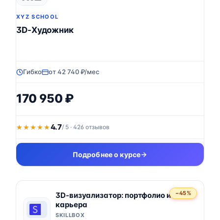
XYZ SCHOOL
3D-Художник
Гибко
от 42 740 ₽/мес
170 950 ₽
4.7
★★★★★
★★★★★
/ 5 · 426 отзывов
Подробнее о курсе
−45%
3D-визуализатор: портфолио и
карьера
SKILLBOX