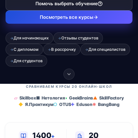
Помочь выбрать обучение
Посмотреть все курсы
Для начинающих
Отзывы студентов
→
→
С дипломом
В рассрочку
Для специалистов
→
→
→
Для студентов
→
СРАВНИВАЕМ КУРСЫ 20 ОНЛАЙН-ШКОЛ
Skillbox
Нетология
GeekBrains
SkillFactory
Я.Практикум
OTUS
Eduson
BangBang
1400
20
+