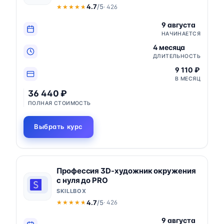
4.7
/5
· 426
★★★★★
★★★★★
9 августа
НАЧИНАЕТСЯ
4 месяца
ДЛИТЕЛЬНОСТЬ
9 110 ₽
В МЕСЯЦ
36 440 ₽
ПОЛНАЯ СТОИМОСТЬ
Выбрать курс
Профессия 3D-художник окружения
с нуля до PRO
SKILLBOX
4.7
/5
· 426
★★★★★
★★★★★
9 августа