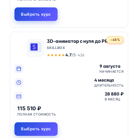
Выбрать курс
−45%
3D-аниматор с нуля до PRO
SKILLBOX
4.7
/5
· 426
★★★★★
★★★★★
9 августа
НАЧИНАЕТСЯ
4 месяца
ДЛИТЕЛЬНОСТЬ
28 880 ₽
В МЕСЯЦ
115 510 ₽
ПОЛНАЯ СТОИМОСТЬ
Выбрать курс