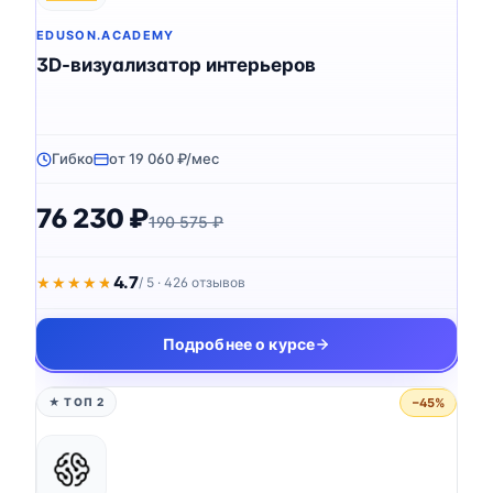
EDUSON.ACADEMY
3D-визуализатор интерьеров
Гибко
от 19 060 ₽/мес
76 230 ₽
190 575 ₽
4.7
★★★★★
★★★★★
/ 5 · 426 отзывов
Подробнее о курсе
−45%
★ ТОП 2