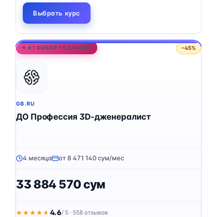
Выбрать курс
−45%
★ #1 ВЫБОР РЕДАКЦИИ
GB.RU
ДО Профессия 3D-дженералист
4 месяца
от 8 471 140 сум/мес
33 884 570 сум
4.6
★★★★★
★★★★★
/ 5 · 558 отзывов