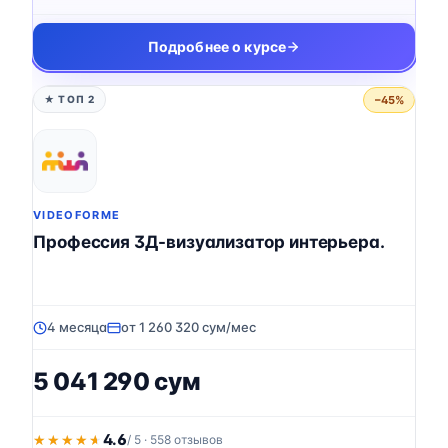
Подробнее о курсе
−45%
★ ТОП 2
VIDEOFORME
Профессия 3Д-визуализатор интерьера.
4 месяца
от 1 260 320 сум/мес
5 041 290 сум
4.6
★★★★★
★★★★★
/ 5 · 558 отзывов