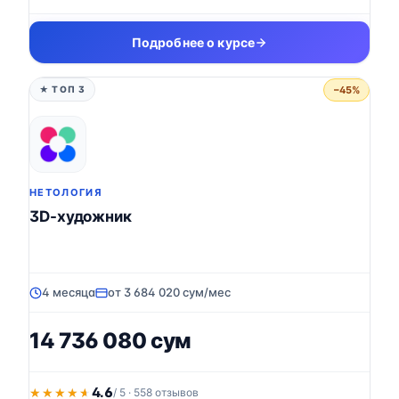
Подробнее о курсе
−45%
★ ТОП 3
НЕТОЛОГИЯ
3D-художник
4 месяца
от 3 684 020 сум/мес
14 736 080 сум
4.6
★★★★★
★★★★★
/ 5 · 558 отзывов