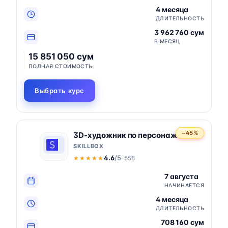
4 месяца
ДЛИТЕЛЬНОСТЬ
3 962 760 сум
В МЕСЯЦ
15 851 050 сум
ПОЛНАЯ СТОИМОСТЬ
Выбрать курс
−45%
3D-художник по персонажам
SKILLBOX
4.6
/5
· 558
★★★★★
★★★★★
7 августа
НАЧИНАЕТСЯ
4 месяца
ДЛИТЕЛЬНОСТЬ
708 160 сум