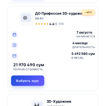
−45%
ДО Профессия 3D-художник
GB.RU
4.6
/5
· 558
★★★★★
★★★★★
7 августа
НАЧИНАЕТСЯ
4 месяца
ДЛИТЕЛЬНОСТЬ
5 492 580 сум
В МЕСЯЦ
21 970 490 сум
ПОЛНАЯ СТОИМОСТЬ
Выбрать курс
3D-Художник