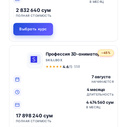
В МЕСЯЦ
2 832 640 сум
ПОЛНАЯ СТОИМОСТЬ
Выбрать курс
−45%
Профессия 3D-аниматор
SKILLBOX
4.6
/5
· 558
★★★★★
★★★★★
7 августа
НАЧИНАЕТСЯ
4 месяца
ДЛИТЕЛЬНОСТЬ
4 474 560 сум
В МЕСЯЦ
17 898 240 сум
ПОЛНАЯ СТОИМОСТЬ