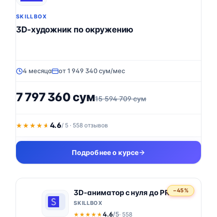
SKILLBOX
3D-художник по окружению
4 месяца
от 1 949 340 сум/мес
7 797 360 сум
15 594 709 сум
4.6
★★★★★
★★★★★
/ 5 · 558 отзывов
Подробнее о курсе
−45%
3D-аниматор с нуля до PRO
SKILLBOX
4.6
/5
· 558
★★★★★
★★★★★