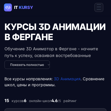
КУРСЫ 3D АНИМАЦИИ
В ФЕРГАНЕ
Обучение 3D Аниматор в Фергане - начните
путь к успеху, осваивая востребованные
навыки в IT. Курсы подходят для новичков и
Показать полностью
специалистов с опытом, включают
практические задания, реальные проекты и
Все курсы направления:
3D Анимация
. Сравнение
консультации экспертов. Гибкий формат
школ, цены и программы.
занятий позволяет совмещать обучение с
работой, учёбой или началом карьеры на
15
6
4.6
курсов
онлайн-школ
рейтинг
/5
фрилансе.