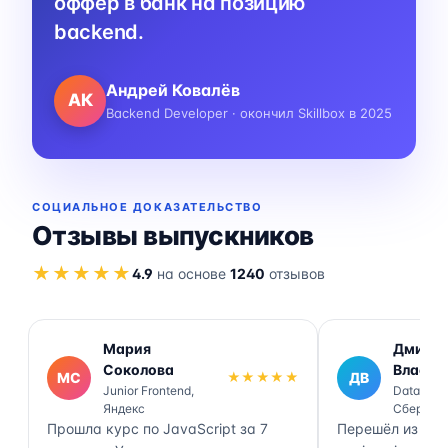
оффер в банк на позицию
backend.
Андрей Ковалёв
АК
Backend Developer · окончил Skillbox в 2025
СОЦИАЛЬНОЕ ДОКАЗАТЕЛЬСТВО
Отзывы выпускников
★★★★★
4.9
на основе
1240
отзывов
Мария
Дмитр
Соколова
Власов
МС
★★★★★
ДВ
Junior Frontend,
Data Engi
Яндекс
Сбер
Прошла курс по JavaScript за 7
Перешёл из ана