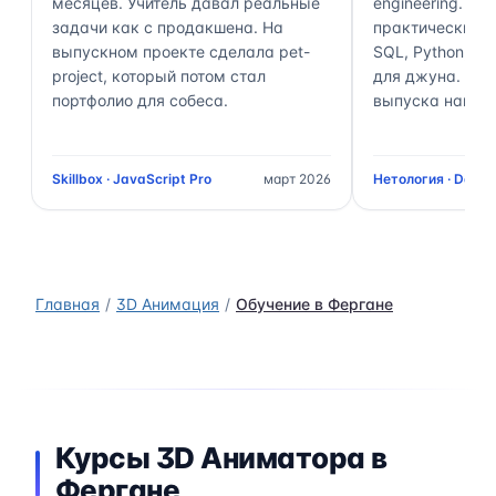
месяцев. Учитель давал реальные
engineering. П
задачи как с продакшена. На
практически 70
выпускном проекте сделала pet-
SQL, Python, Air
project, который потом стал
для джуна. Чер
портфолио для собеса.
выпуска нашёл 
Skillbox · JavaScript Pro
март 2026
Нетология · Data 
Главная
3D Анимация
Обучение в Фергане
Курсы 3D Аниматора в
Фергане