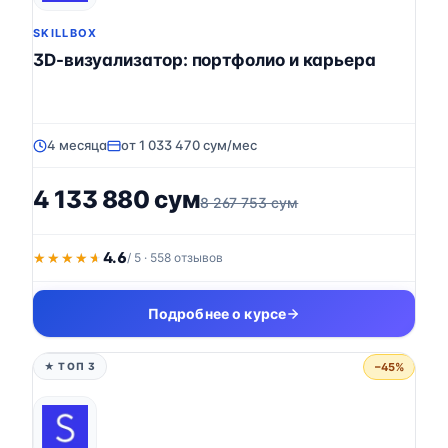
SKILLBOX
3D-визуализатор: портфолио и карьера
4 месяца
от 1 033 470 сум/мес
4 133 880 сум
8 267 753 сум
4.6
★★★★★
★★★★★
/ 5 · 558 отзывов
Подробнее о курсе
−45%
★ ТОП 3