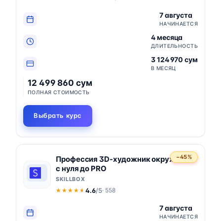
7 августа
НАЧИНАЕТСЯ
4 месяца
ДЛИТЕЛЬНОСТЬ
3 124 970 сум
В МЕСЯЦ
12 499 860 сум
ПОЛНАЯ СТОИМОСТЬ
Выбрать курс
−45%
Профессия 3D-художник окружения
с нуля до PRO
SKILLBOX
4.6
/5
· 558
★★★★★
★★★★★
7 августа
НАЧИНАЕТСЯ