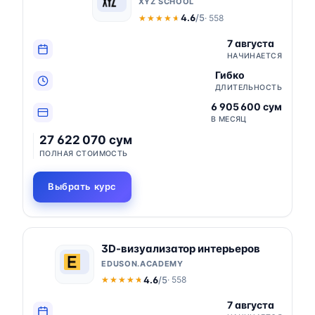
XYZ SCHOOL
4.6
/5
· 558
★★★★★
★★★★★
7 августа
НАЧИНАЕТСЯ
Гибко
ДЛИТЕЛЬНОСТЬ
6 905 600 сум
В МЕСЯЦ
27 622 070 сум
ПОЛНАЯ СТОИМОСТЬ
Выбрать курс
3D-визуализатор интерьеров
EDUSON.ACADEMY
4.6
/5
· 558
★★★★★
★★★★★
7 августа