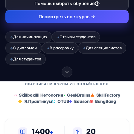
Помочь выбрать обучение
Посмотреть все курсы
Для начинающих
Отзывы студентов
→
→
С дипломом
В рассрочку
Для специалистов
→
→
→
Для студентов
→
СРАВНИВАЕМ КУРСЫ 20 ОНЛАЙН-ШКОЛ
Skillbox
Нетология
GeekBrains
SkillFactory
Я.Практикум
OTUS
Eduson
BangBang
1400
20
+